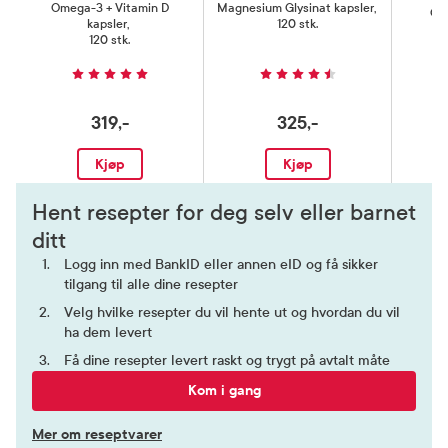
Omega-3 + Vitamin D
Magnesium Glysinat kapsler
,
Q10
kapsler
,
120 stk.
120 stk.
319,-
325,-
Kjøp
Kjøp
Hent resepter for deg selv eller barnet
ditt
Logg inn med BankID eller annen eID og få sikker
tilgang til alle dine resepter
Velg hvilke resepter du vil hente ut og hvordan du vil
ha dem levert
Få dine resepter levert raskt og trygt på avtalt måte
Kom i gang
Mer om reseptvarer