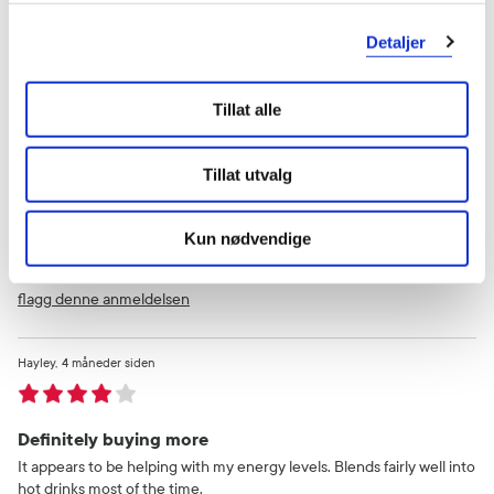
Elisabeth
26 dager siden
Detaljer
Godt produkt.
Tillat alle
Lett å ta.
Tillat utvalg
Var denne anmeldelsen nyttig?
0
0
Kun nødvendige
flagg denne anmeldelsen
Hayley
4 måneder siden
Definitely buying more
It appears to be helping with my energy levels. Blends fairly well into
hot drinks most of the time.