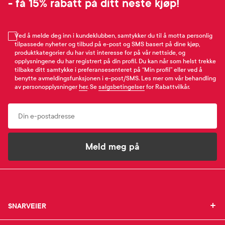
- få 15% rabatt på ditt neste kjøp!
Ved å melde deg inn i kundeklubben, samtykker du til å motta personlig
tilpassede nyheter og tilbud på e-post og SMS basert på dine kjøp,
produktkategorier du har vist interesse for på vår nettside, og
opplysningene du har registrert på din profil. Du kan når som helst trekke
tilbake ditt samtykke i preferansesenteret på “Min profil” eller ved å
benytte avmeldingsfunksjonen i e-post/SMS. Les mer om vår behandling
av personopplysninger
her
. Se
salgsbetingelser
for Rabattvilkår.
Email
Meld meg på
SNARVEIER
SNARVEIER
Min profil