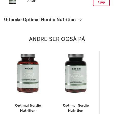
90 stk.
Kjøp
Oppbevaringsbetingelser
Rom (15-25 grader)
Utforske Optimal Nordic Nutrition
Kategori
Næringsmiddel
ANDRE SER OGSÅ PÅ
Optimal Nordic
Optimal Nordic
O
Nutrition
Nutrition