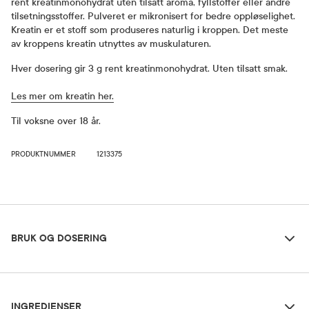
rent kreatinmonohydrat uten tilsatt aroma, fyllstoffer eller andre
tilsetningsstoffer. Pulveret er mikronisert for bedre oppløselighet.
Kreatin er et stoff som produseres naturlig i kroppen. Det meste
av kroppens kreatin utnyttes av muskulaturen.
Hver dosering gir 3 g rent kreatinmonohydrat. Uten tilsatt smak.
Les mer om kreatin her.
Til voksne over 18 år.
PRODUKTNUMMER
1213375
Bruk og dosering
BRUK OG DOSERING
Ingredienser
Dosering og bruksområde
INGREDIENSER
Anbefalt dosering for voksne over 18 år: Mål opp en toppet teskje