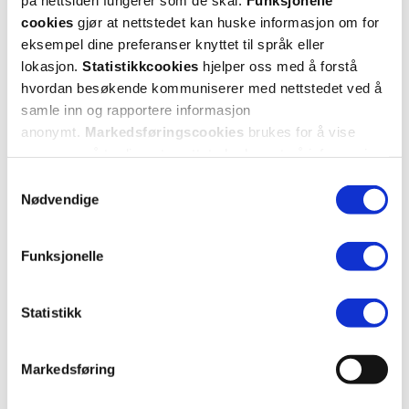
cookies
gjør at nettstedet kan huske informasjon om for
eksempel dine preferanser knyttet til språk eller
5 stjerner
4
lokasjon.
Statistikkcookies
hjelper oss med å forstå
hvordan besøkende kommuniserer med nettstedet ved å
4 stjerner
1
samle inn og rapportere informasjon
3 stjerner
0
anonymt.
Markedsføringscookies
brukes for å vise
annonser på tredjeparts nettsteder basert på informasjon
2 stjerner
0
om dine besøk på vår nettside.
Samtykkevalg
Nødvendige
1 stjerne
0
Funksjonelle
Statistikk
Vurdert av 5 kunder
Markedsføring