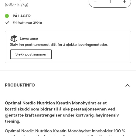
-
+
Pris
(680,- kr/kg)
PÅ LAGER
Fri frakt over 399 kr
Leveranse
Skriv inn postnummeret ditt for å sjekke leveringsmetoder.
Sjekk postnummer
Produktinfo
PRODUKTINFO
Optimal Nordic Nutrition Kreatin Monohydrat er et
kosttilskudd som bidrar til å øke prestasjonsevnen ved
gjentatte kraftanstrengelser under kortvarig, høyintensiv
trening.
Optimal Nordic Nutrition Kreatin Monohydrat inneholder 100 %