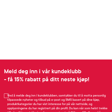
Meld deg inn i vår kundeklubb
- få 15% rabatt på ditt neste kjøp!
Ved å melde deg inn i kundeklubben, samtykker du til å motta personlig
tilpassede nyheter og tilbud på e-post og SMS basert på dine kjøp,
produktkategorier du har vist interesse for på vår nettside, og
opplysningene du har registrert på din profil. Du kan når som helst trekke