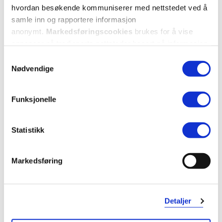
hvordan besøkende kommuniserer med nettstedet ved å
samle inn og rapportere informasjon
anonymt.
Markedsføringscookies
brukes for å vise
annonser på tredjeparts nettsteder basert på informasjon
om dine besøk på vår nettside.
Samtykkevalg
Nødvendige
Funksjonelle
Statistikk
Markedsføring
Detaljer