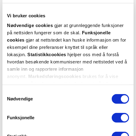
Hent resepter for deg selv eller barnet
Rom (15-25 grader)
ditt
Vi bruker cookies
Smak
Logg inn med BankID eller annen eID og få sikker
Nødvendige cookies
gjør at grunnleggende funksjoner
tilgang til alle dine resepter
Sitron
på nettsiden fungerer som de skal.
Funksjonelle
Velg hvilke resepter du vil hente ut og hvordan du vil
cookies
gjør at nettstedet kan huske informasjon om for
ha dem levert
Kategori
eksempel dine preferanser knyttet til språk eller
Få dine resepter levert raskt og trygt på avtalt måte
lokasjon.
Statistikkcookies
hjelper oss med å forstå
Næringsmiddel
Kom i gang
hvordan besøkende kommuniserer med nettstedet ved å
samle inn og rapportere informasjon
Mer om reseptvarer
anonymt.
Markedsføringscookies
brukes for å vise
annonser på tredjeparts nettsteder basert på informasjon
om dine besøk på vår nettside.
Samtykkevalg
Nødvendige
Funksjonelle