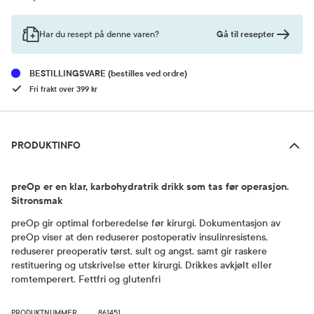
Pris
Gå til resepter
Har du resept på denne varen?
BESTILLINGSVARE
(bestilles ved ordre)
Fri frakt over 399 kr
Produktinfo
PRODUKTINFO
preOp er en klar, karbohydratrik drikk som tas før operasjon.
Sitronsmak
preOp gir optimal forberedelse før kirurgi. Dokumentasjon av
preOp viser at den reduserer postoperativ insulinresistens,
reduserer preoperativ tørst, sult og angst, samt gir raskere
restituering og utskrivelse etter kirurgi. Drikkes avkjølt eller
romtemperert. Fettfri og glutenfri
PRODUKTNUMMER
861451