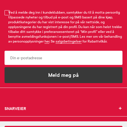
Ved å melde deg inn i kundeklubben, samtykker du til å motta personlig
tilpassede nyheter og tilbud på e-post og SMS basert på dine kjøp,
produktkategorier du har vist interesse for på vår nettside, og
opplysningene du har registrert på din profil. Du kan når som helst trekke
tilbake ditt samtykke i preferansesenteret på “Min profil” eller ved å
benytte avmeldingsfunksjonen i e-post/SMS. Les mer om vår behandling
av personopplysninger
her
. Se
salgsbetingelser
for Rabattvilkår.
Email
Meld meg på
SNARVEIER
SNARVEIER
INFORMASJON
Min profil
INFORMASJON
Mine favoritter