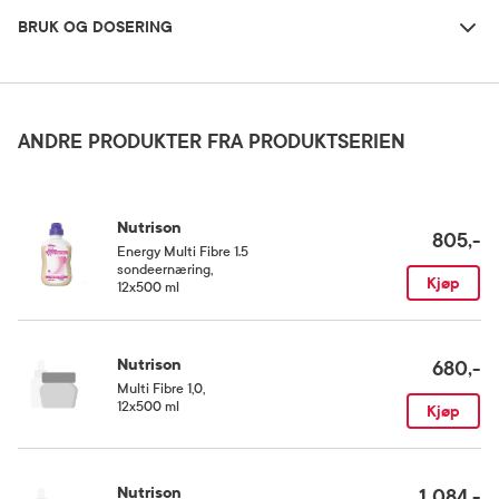
BRUK OG DOSERING
Oppbevaringsbetingelser
Rom (15-25 grader)
ANDRE PRODUKTER FRA PRODUKTSERIEN
Nutrison
805,-
Energy Multi Fibre 1.5
sondeernæring
,
Kjøp
12x500 ml
Nutrison
680,-
Multi Fibre 1,0
,
12x500 ml
Kjøp
Nutrison
1 084,-