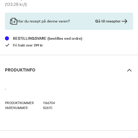
Pris
(133,28 kr/l)
Gå til resepter
Har du resept på denne varen?
BESTILLINGSVARE
(bestilles ved ordre)
Fri frakt over 399 kr
Produktinfo
PRODUKTINFO
.
PRODUKTNUMMER
1166704
VARENUMMER
826111
Bruk og dosering