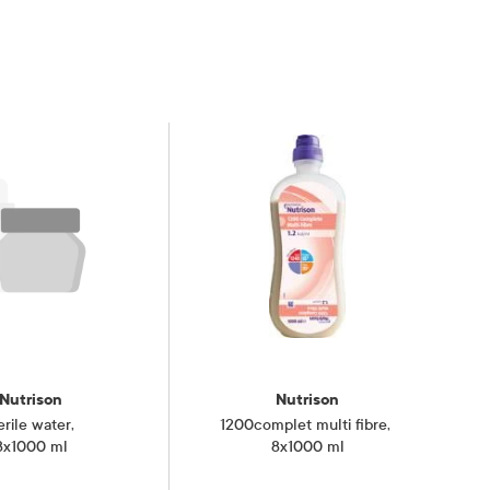
Nutrison
Nutrison
erile water
,
1200complet multi fibre
,
8x1000 ml
8x1000 ml