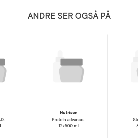
ANDRE SER OGSÅ PÅ
Nutrison
,0
,
Protein advance
,
St
l
12x500 ml