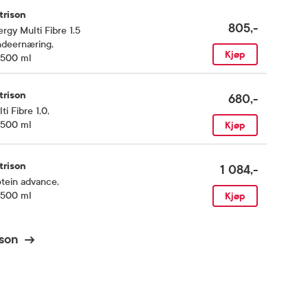
trison
805,-
rgy Multi Fibre 1.5
ndeernæring
,
Kjøp
x500 ml
trison
680,-
ti Fibre 1,0
,
x500 ml
Kjøp
trison
1 084,-
otein advance
,
x500 ml
Kjøp
ison