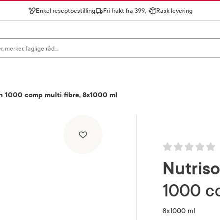
Enkel reseptbestilling
Fri frakt fra 399,-
Rask levering
gn for å se forslag, eller trykk søk.
n 1000 comp multi fibre, 8x1000 ml
Nutris
1000 c
8x1000 ml