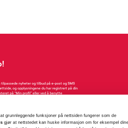
p!
g tilpassede nyheter og tilbud på e-post og SMS
nettside, og opplysningene du har registrert på din
teret på “Min profil” eller ved å benytte
rsonopplysninger
her
. Se
salgsbetingelser
for
 at grunnleggende funksjoner på nettsiden fungerer som de
Meld meg på
es
gjør at nettstedet kan huske informasjon om for eksempel din