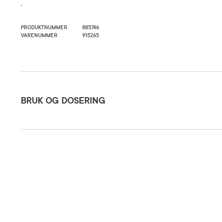
.
PRODUKTNUMMER
885746
VARENUMMER
915265
Bruk og dosering
BRUK OG DOSERING
Oppbevaringsbetingelser
Rom (15-2