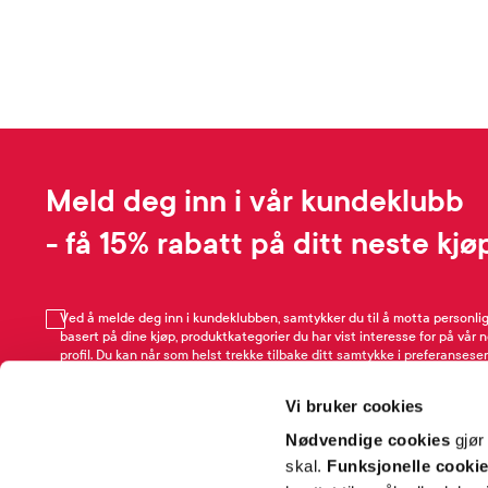
Meld deg inn i vår kundeklubb
- få 15% rabatt på ditt neste kjø
Ved å melde deg inn i kundeklubben, samtykker du til å motta personli
basert på dine kjøp, produktkategorier du har vist interesse for på vår 
profil. Du kan når som helst trekke tilbake ditt samtykke i preferansesen
avmeldingsfunksjonen i e-post/SMS. Les mer om vår behandling av pe
Rabattvilkår.
Vi bruker cookies
Email
Nødvendige cookies
gjør
skal.
Funksjonelle cooki