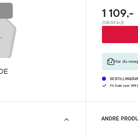
1 109,-
RABATTPROSENT
Pris
(138,59 kr/l)
Har du rese
BESTILLINGSV
Fri frakt over 399 
ANDRE PRODU