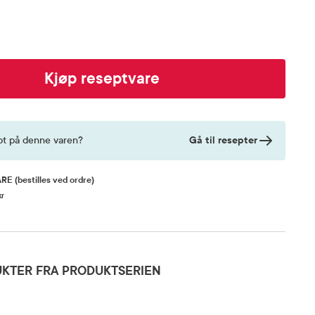
Kjøp reseptvare
Gå til resepter
pt på denne varen?
ARE
(bestilles ved ordre)
kr
KTER FRA PRODUKTSERIEN