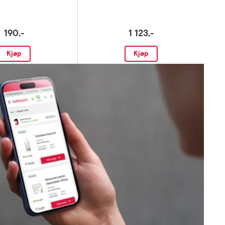
190,-
1 123,-
Kjøp
Kjøp