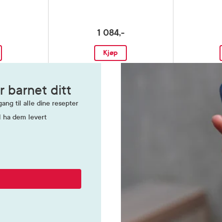
1 084,-
Kjøp
r barnet ditt
ang til alle dine resepter
l ha dem levert