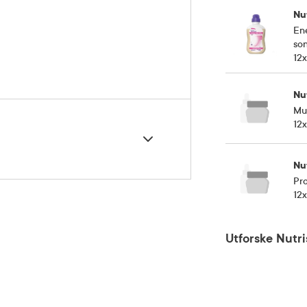
Nu
Ene
so
12
Nu
Mul
12
Nu
Pr
12
5 grader)
Utforske Nutr