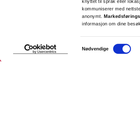
knyttet til språk eller loka
kommuniserer med nettsted
anonymt.
Markedsførings
informasjon om dine besøk
SNARVEIER
INFORMASJ
Samtykkevalg
Nødvendige
Min profil
Om Farmas
Mine favoritter
Jobb hos 
Mine bestillinger
Pressekon
Mine resepter
Pasientfor
Resepthistorikk
Sikkerhet
Meldinger fra farmasøyten
Personopp
Se innstill