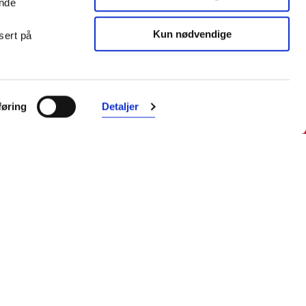
ende
Kun nødvendige
sert på
Farmasiet er Norges ledende
nettapotek. Med tusenvis av
øring
Detaljer
produkter i vårt sortiment og et team
med farmasøyter, kan vi hjelpe og
veilede deg trygt og raskt med dine
behov. I kontakt med våre
farmasøyter kan du være anonym.
Følg oss
Facebook
Instagram
LinkedIn
TikTok