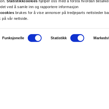
sjon.
Statistikkcookies
hjelper oss med å forstå hvordan besøk
et ved å samle inn og rapportere informasjon
cookies
brukes for å vise annonser på tredjeparts nettsteder ba
 på vår nettside.
ON
SUPPORT
Funksjonelle
Statistikk
Markedsf
iet.no
Kontakt oss
oss
Frakt og levering
takt
Betalingsmåter
eninger
Bestille reseptvarer
 & personvern
Råd fra apoteket
lysninger
Reklamasjon og angrerett
inger for cookies