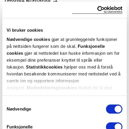
Utforske Nutridrink
Kategori
Næringsmiddel
ANDRE SER OGSÅ PÅ
Vi bruker cookies
Nødvendige cookies
gjør at grunnleggende funksjoner
på nettsiden fungerer som de skal.
Funksjonelle
cookies
gjør at nettstedet kan huske informasjon om for
eksempel dine preferanser knyttet til språk eller
lokasjon.
Statistikkcookies
hjelper oss med å forstå
hvordan besøkende kommuniserer med nettstedet ved å
samle inn og rapportere informasjon
anonymt.
Markedsføringscookies
brukes for å vise
annonser på tredjeparts nettsteder basert på informasjon
Nutridrink
Nutridrink
om dine besøk på vår nettside.
Samtykkevalg
Compact Fibre Næringsdrikk
,
Compact Fibre Næringsdrikk
,
Compact
Nødvendige
Vanilje, 4x125 ml
Jordbær, 4x125 ml
M
Funksjonelle