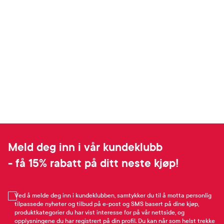
Meld deg inn i vår kundeklubb
- få 15% rabatt på ditt neste kjøp!
Ved å melde deg inn i kundeklubben, samtykker du til å motta personlig
tilpassede nyheter og tilbud på e-post og SMS basert på dine kjøp,
produktkategorier du har vist interesse for på vår nettside, og
opplysningene du har registrert på din profil. Du kan når som helst trekke