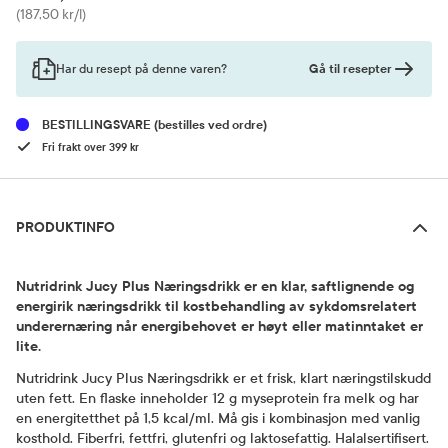
Pris
(187,50 kr/l)
Gå til resepter
Har du resept på denne varen?
BESTILLINGSVARE
(bestilles ved ordre)
Fri frakt over 399 kr
Produktinfo
PRODUKTINFO
Nutridrink Jucy Plus Næringsdrikk er en klar, saftlignende og
energirik næringsdrikk til kostbehandling av sykdomsrelatert
underernæring når energibehovet er høyt eller matinntaket er
lite.
Nutridrink Jucy Plus Næringsdrikk er et frisk, klart næringstilskudd
uten fett. En flaske inneholder 12 g myseprotein fra melk og har
en energitetthet på 1,5 kcal/ml. Må gis i kombinasjon med vanlig
kosthold. Fiberfri, fettfri, glutenfri og laktosefattig. Halalsertifisert.