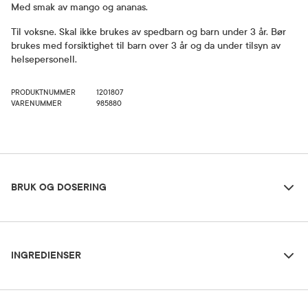
Med smak av mango og ananas.
Til voksne. Skal ikke brukes av spedbarn og barn under 3 år. Bør
brukes med forsiktighet til barn over 3 år og da under tilsyn av
helsepersonell.
PRODUKTNUMMER
1201807
VARENUMMER
985880
Bruk og dosering
BRUK OG DOSERING
Ingredienser
Dosering og bruksområde
INGREDIENSER
Doseringen er individuell og skal alltid gjøres i samråd med lege
eller klinisk ernæringsfysiolog. Generell dosering: 1-3 flasker per
dag som tilskudd til normalt kosthold.
Vann, glukosesirup, maltodekstrin, kumelkproteiner, sukrose, aroma, kolinklorid,
kalsiumklorid, L-askorbinsyre, kaliumklorid, fargestoff (kurkumin), magnesiumklorid,