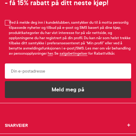
- få 15% rabatt på ditt neste kjøp!
Ved å melde deg inn i kundeklubben, samtykker du til å motta personlig
tilpassede nyheter og tilbud på e-post og SMS basert på dine kjøp,
produktkategorier du har vist interesse for på vår nettside, og
opplysningene du har registrert på din profil. Du kan når som helst trekke
tilbake ditt samtykke i preferansesenteret på “Min profil” eller ved å
benytte avmeldingsfunksjonen i e-post/SMS. Les mer om vår behandling
av personopplysninger
her
. Se
salgsbetingelser
for Rabattvilkår.
Email
Meld meg på
SNARVEIER
SNARVEIER