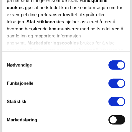
på nettsiden fungerer som de skal.
Funksjonelle
Mer om reseptvarer
cookies
gjør at nettstedet kan huske informasjon om for
eksempel dine preferanser knyttet til språk eller
lokasjon.
Statistikkcookies
hjelper oss med å forstå
hvordan besøkende kommuniserer med nettstedet ved å
samle inn og rapportere informasjon
anonymt.
Markedsføringscookies
brukes for å vise
annonser på tredjeparts nettsteder basert på informasjon
om dine besøk på vår nettside.
Samtykkevalg
Nødvendige
Funksjonelle
Statistikk
Markedsføring