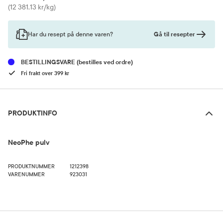
Pris
(12 381,13 kr/kg)
Gå til resepter
Har du resept på denne varen?
BESTILLINGSVARE
(bestilles ved ordre)
Fri frakt over 399 kr
Produktinfo
PRODUKTINFO
NeoPhe pulv
PRODUKTNUMMER
1212398
VARENUMMER
923031
Bruk og dosering