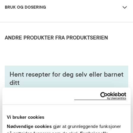
BRUK OG DOSERING
Oppbevaringsbetingelser
Rom (15-25 grader)
ANDRE PRODUKTER FRA PRODUKTSERIEN
Hent resepter for deg selv eller barnet
ditt
Logg inn med BankID eller annen eID og få sikker
tilgang til alle dine resepter
Velg hvilke resepter du vil hente ut og hvordan du vil
ha dem levert
Vi bruker cookies
Få dine resepter levert raskt og trygt på avtalt måte
Nødvendige cookies
gjør at grunnleggende funksjoner
Kom i gang