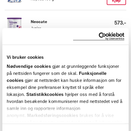
Kjøp
Snakk med lege eller annet helsepersonell for å vurdere om
Neocate Junior er riktig for ditt barn. Neocate Junior er et
næringsmiddel til spesielle medisinske formål og skal brukes
Neocate
under medisinsk tilsyn. Ikke for parenteralt bruk. Ferdig blanding
573,-
skal ikke kokes, eller varmes/tilberedes i mikrobølgeovn.
Junior
,
Jordbær, 400 g
Kjøp
Næringsinnhold
Næringsinnhold per 100 ml ferdig løsning: Energi 100 kcal, fett 42
Utforske Neocate
Vi bruker cookies
E% eller 4,6 g, karbohydrat 47 E% eller 11,8 g, protein 11 E% eller
2,8 g.
Nødvendige cookies
gjør at grunnleggende funksjoner
på nettsiden fungerer som de skal.
Funksjonelle
ANDRE SER OGSÅ PÅ
Oppbevaringsbetingelser
cookies
gjør at nettstedet kan huske informasjon om for
eksempel dine preferanser knyttet til språk eller
Rom (15-25 grader)
lokasjon.
Statistikkcookies
hjelper oss med å forstå
hvordan besøkende kommuniserer med nettstedet ved å
Smak
samle inn og rapportere informasjon
Vanilje
anonymt.
Markedsføringscookies
brukes for å vise
annonser på tredjeparts nettsteder basert på informasjon
om dine besøk på vår nettside.