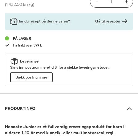
-
+
Pris
(1 432,50 kr/kg)
Gå til resepter
Har du resept på denne varen?
PÅ LAGER
Fri frakt over 399 kr
Leveranse
Skriv inn postnummeret ditt for å sjekke leveringsmetoder.
Sjekk postnummer
Produktinfo
PRODUKTINFO
Neocate Junior er et fullverdig ernæringsprodukt for barn i
alderen 1-10 år med kumelk,-eller multimatvareallergi.