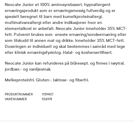
Neocate Junior et 100% aminosyrebasert, hypoallergent
ernæringsprodukt som er ernæringsmessig fullverdig og er
spesielt beregnet til barn med kumelkproteinallergi,
multimatvareallergi eller andre indikasjoner hvor en
elementalkost er anbefalt. Neocate Junior inneholder 35% MCT-
fett. Pulveret brukes som eneste ernæring/sondeernæring eller
som tilskudd til annen mat og drikke. Inneholder 35% MCT-fett.
Doseringen er individuell og skal bestemmes i samråd med lege
eller klinisk ernæringsfysiolog. Halal- og koshersertifisert.
Neocate Junior kan refunderes på blåresept, og finnes i nøytral,
jordbær,- og vaniljesmak.
Melkeproteinfri. Gluten-, laktose- og fiberfri.
PRODUKTNUMMER
1159407
VARENUMMER
926974
Bruk og dosering