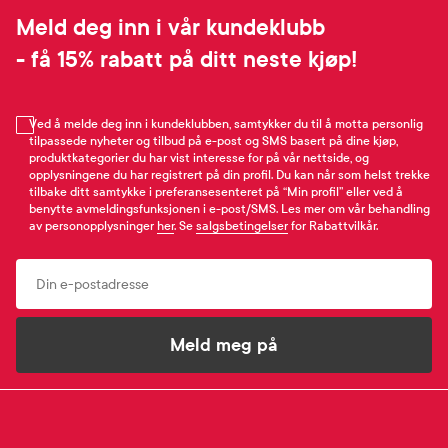
Meld deg inn i vår kundeklubb
- få 15% rabatt på ditt neste kjøp!
Ved å melde deg inn i kundeklubben, samtykker du til å motta personlig
tilpassede nyheter og tilbud på e-post og SMS basert på dine kjøp,
produktkategorier du har vist interesse for på vår nettside, og
opplysningene du har registrert på din profil. Du kan når som helst trekke
tilbake ditt samtykke i preferansesenteret på “Min profil” eller ved å
benytte avmeldingsfunksjonen i e-post/SMS. Les mer om vår behandling
av personopplysninger
her
. Se
salgsbetingelser
for Rabattvilkår.
Email
Meld meg på