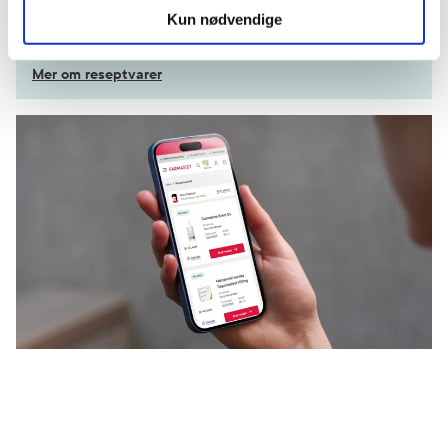
Få dine resepter levert raskt og trygt på avtalt måte
Kun nødvendige
Kom i gang
Mer om reseptvarer