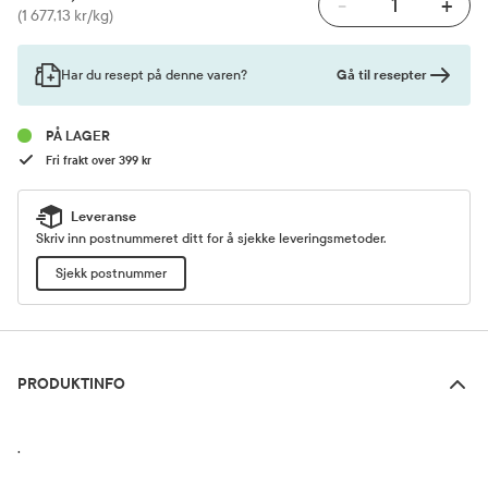
-
+
Pris
(1 677,13 kr/kg)
Gå til resepter
Har du resept på denne varen?
PÅ LAGER
Fri frakt over 399 kr
Leveranse
Skriv inn postnummeret ditt for å sjekke leveringsmetoder.
Sjekk postnummer
Produktinfo
PRODUKTINFO
.