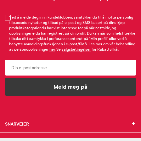
Ved å melde deg inn i kundeklubben, samtykker du til å motta personlig
tilpassede nyheter og tilbud på e-post og SMS basert på dine kjøp,
produktkategorier du har vist interesse for på vår nettside, og
opplysningene du har registrert på din profil. Du kan når som helst trekke
tilbake ditt samtykke i preferansesenteret på “Min profil” eller ved å
benytte avmeldingsfunksjonen i e-post/SMS. Les mer om vår behandling
av personopplysninger
her
. Se
salgsbetingelser
for Rabattvilkår.
Email
Meld meg på
SNARVEIER
SNARVEIER
INFORMASJON
Min profil
INFORMASJON