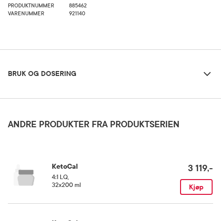
PRODUKTNUMMER
885462
VARENUMMER
921140
Bruk og dosering
BRUK OG DOSERING
Oppbevaringsbetingelser
Rom (15-25 grader)
ANDRE PRODUKTER FRA PRODUKTSERIEN
KetoCal
3 119,-
4:1 LQ
,
32x200 ml
Kjøp