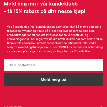
Meld deg inn i vår kundeklubb
- få 15% rabatt på ditt neste kjøp!
Ved å melde deg inn i kundeklubben, samtykker du til å motta personlig
tilpassede nyheter og tilbud på e-post og SMS basert på dine kjøp,
produktkategorier du har vist interesse for på vår nettside, og
opplysningene du har registrert på din profil. Du kan når som helst trekke
tilbake ditt samtykke i preferansesenteret på “Min profil” eller ved å
benytte avmeldingsfunksjonen i e-post/SMS. Les mer om vår behandling
av personopplysninger
her
. Se
salgsbetingelser
for Rabattvilkår.
Email
Meld meg på
SNARVEIER