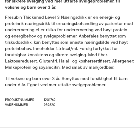
for sikrere svelging ved mer uttalte svelgeproblemer, til
voksne og barn over 3 år.
Fresubin Thickened Level 3 Næringsdrikk er en energi- og
proteinrik næringsdrikk til ernæringsbehandling av pasienter med
underernæring eller risiko for underernæring ved høyt protein-
og energibehov og svelgeproblemer. Anbefales benyttet som
tilskuddsdrikk, kan benyttes som eneste næringskilde ved høyt
proteinbehov. Inneholder 1,5 kcal/ml. Ferdig fortykket for
forutsigbar konsistens og sikrere svelging. Med fiber.
Laktoseredusert. Glutenfri. Halal- og koshersertifisert. Allergener:
Melkeprotein og soyalecitin. Med smak av markjordbær.
Til voksne og barn over 3 år. Benyttes med forsiktighet til barn
under 6 år. Egnet ved mer uttalte svelgeproblemer.
PRODUKTNUMMER
1201762
VARENUMMER
939620
Bruk og dosering