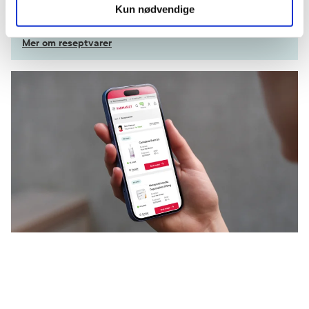
Kun nødvendige
Kom i gang
Mer om reseptvarer