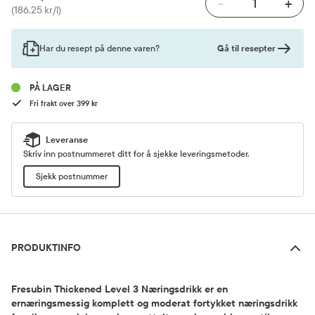
-
+
Pris
(186,25 kr/l)
Gå til resepter
Har du resept på denne varen?
PÅ LAGER
Fri frakt over 399 kr
Leveranse
Skriv inn postnummeret ditt for å sjekke leveringsmetoder.
Sjekk postnummer
Produktinfo
PRODUKTINFO
Fresubin Thickened Level 3 Næringsdrikk er en
ernæringsmessig komplett og moderat fortykket næringsdrikk