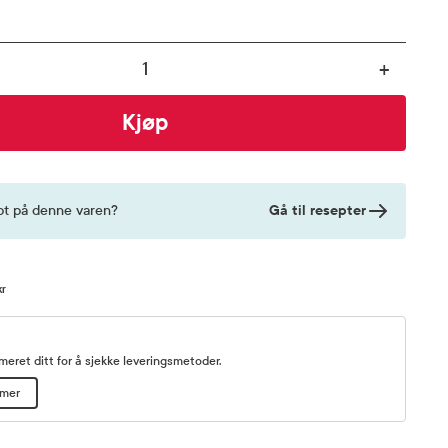
+
Kjøp
Gå til resepter
pt på denne varen?
kr
eret ditt for å sjekke leveringsmetoder.
mmer