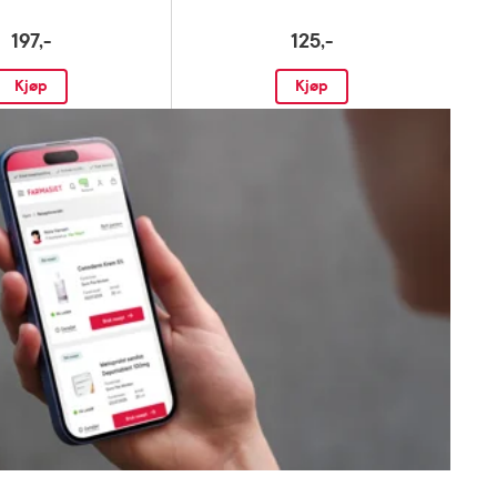
197,-
125,-
Kjøp
Kjøp