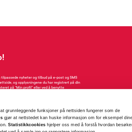
p!
g tilpassede nyheter og tilbud på e-post og SMS
nettside, og opplysningene du har registrert på din
teret på “Min profil” eller ved å benytte
rsonopplysninger
her
. Se
salgsbetingelser
for
 at grunnleggende funksjoner på nettsiden fungerer som de
Meld meg på
es
gjør at nettstedet kan huske informasjon om for eksempel din
sjon.
Statistikkcookies
hjelper oss med å forstå hvordan besøk
et ved å samle inn og rapportere informasjon