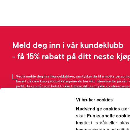
Meld deg inn i vår kundeklubb
- få 15% rabatt på ditt neste kjø
Ved å melde deg inn i kundeklubben, samtykker du til å motta personli
basert på dine kjøp, produktkategorier du har vist interesse for på vår 
profil. Du kan når som helst trekke tilbake ditt samtykke i preferansesen
avmeldingsfunksjonen i e-post/SMS. Les mer om vår behandling av pe
Rabattvilkår.
Vi bruker cookies
Email
Nødvendige cookies
gjør
skal.
Funksjonelle cooki
knyttet til språk eller loka
kommuniserer med nettsted