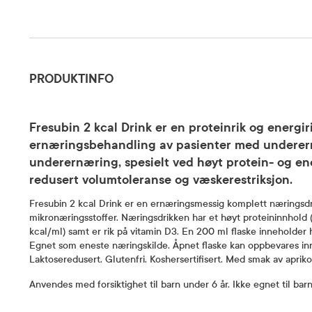
Produktinfo
PRODUKTINFO
Fresubin 2 kcal Drink er en proteinrik og energir
ernæringsbehandling av pasienter med underernæ
underernæring, spesielt ved høyt protein- og en
redusert volumtoleranse og væskerestriksjon.
Fresubin 2 kcal Drink er en ernæringsmessig komplett næringsdr
mikronæringsstoffer. Næringsdrikken har et høyt proteininnhold 
kcal/ml) samt er rik på vitamin D3. En 200 ml flaske inneholder 
Egnet som eneste næringskilde. Åpnet flaske kan oppbevares innti
Laktoseredusert. Glutenfri. Koshersertifisert. Med smak av apriko
Anvendes med forsiktighet til barn under 6 år. Ikke egnet til barn