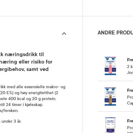
ANDRE PRODU
ik næringsdrikk til
Fr
ring eller risiko for
2 k
ergibehov, samt ved
Jo
ikk med alle essensielle makro- og
Fr
(20 E%) og høy energitetthet (2
Pro
hele 400 kcal og 20 g protein.
Ca
l 24 timer i kjøleskap.
s/fersken.
Fr
 under 3 år.
Pro