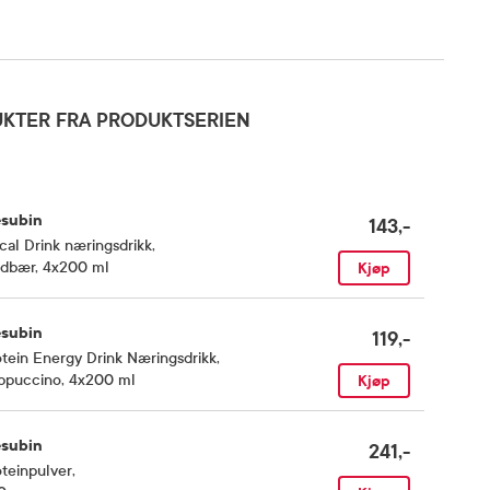
KTER FRA PRODUKTSERIEN
esubin
143,-
cal Drink næringsdrikk
,
rdbær, 4x200 ml
Kjøp
esubin
119,-
tein Energy Drink Næringsdrikk
,
ppuccino, 4x200 ml
Kjøp
esubin
241,-
teinpulver
,