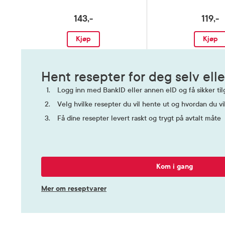
143,-
119,-
Kategori
Næringsm
Kjøp
Kjøp
Hent resepter for deg selv elle
Logg inn med BankID eller annen eID og få sikker tilg
Velg hvilke resepter du vil hente ut og hvordan du vi
Få dine resepter levert raskt og trygt på avtalt måte
Kom i gang
Mer om reseptvarer