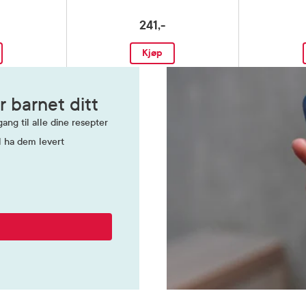
241,-
iddel
Kjøp
r barnet ditt
ang til alle dine resepter
l ha dem levert