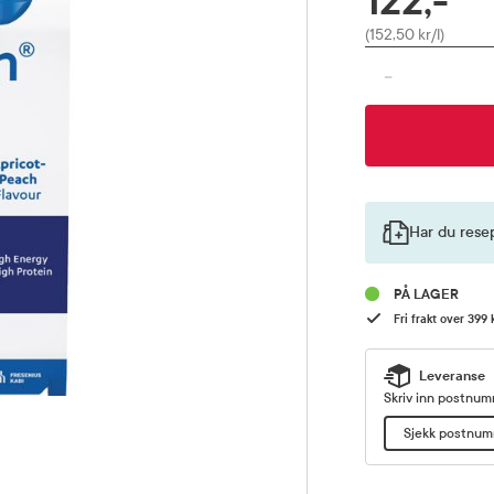
122,-
Pris
(152,50 kr/l)
-
Har du rese
PÅ LAGER
Fri frakt over 399 
Leveranse
Skriv inn postnumm
Sjekk postnu