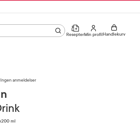
Utfør søk
Min profil
Handlekurv
Resepter
Min profil
Kjøp reseptvare
Logg inn
Min profil
Reseptoversikt
Ingen anmeldelser
Mine favoritter
Resepthistorikk
in
Mine bestillinger
Meldinger fra farmasøyten
Drink
4x200 ml
Kundeservice
33 74 03 24