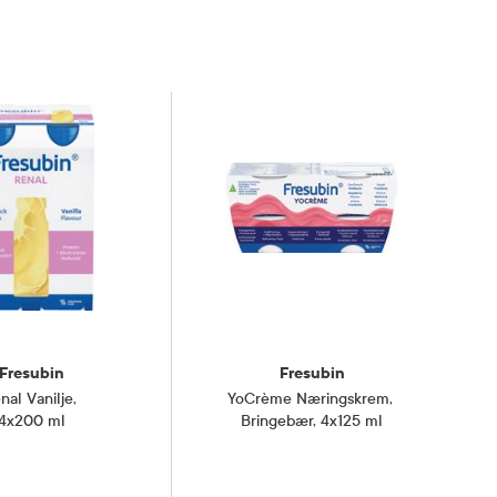
Fresubin
Fresubin
nal Vanilje
,
YoCrème Næringskrem
,
4x200 ml
Bringebær, 4x125 ml