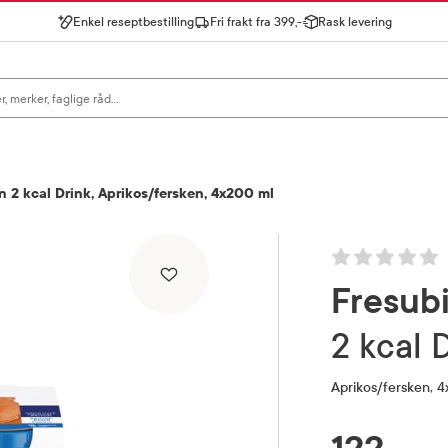
Enkel reseptbestilling
Fri frakt fra 399,-
Rask levering
gn for å se forslag, eller trykk søk.
n 2 kcal Drink, Aprikos/fersken, 4x200 ml
Fresub
2 kcal 
Aprikos/fersken, 
RABATTPROSENT