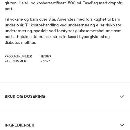
gluten. Halal- og koshersertifisert. 500 ml EasyBag med dryppfri
port.
Til voksne og barn over 3 år. Anvendes med forsiktighet til barn
under 6 år. Til kostbehandling ved underernæring eller risiko for
underernæring, spesielt ved forstyrret glukosemetabolisme som
nedsatt glukosetoleranse, stressindusert hyperglykemi og
diabetes mellitus.
PRODUKTNUMMER
1173879
VARENUMMER
979127
Bruk og dosering
BRUK OG DOSERING
Ingredienser
Dosering og bruksområde
INGREDIENSER
Anbefalt dosering som eneste næringskilde er ≥ 1350 ml/dag,