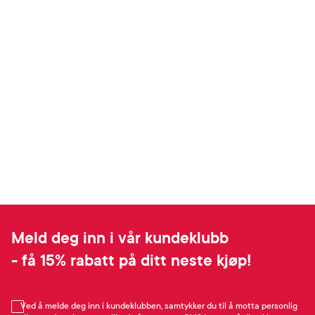
Meld deg inn i vår kundeklubb
- få 15% rabatt på ditt neste kjøp!
Ved å melde deg inn i kundeklubben, samtykker du til å motta personlig