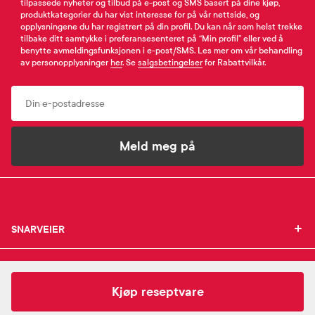
tilpassede nyheter og tilbud på e-post og SMS basert på dine kjøp,
produktkategorier du har vist interesse for på vår nettside, og
opplysningene du har registrert på din profil. Du kan når som helst trekke
tilbake ditt samtykke i preferansesenteret på “Min profil” eller ved å
benytte avmeldingsfunksjonen i e-post/SMS. Les mer om vår behandling
av personopplysninger
her
. Se
salgsbetingelser
for Rabattvilkår.
Email
Meld meg på
SNARVEIER
SNARVEIER
INFORMASJON
Min profil
INFORMASJON
Mine favoritter
1 000,-
Diben
Sondeløsning
Kjøp reseptvare
Mine bestillinger
SUPPORT
Om Farmasiet.no
SUPPORT
Mine resepter
Jobb hos oss