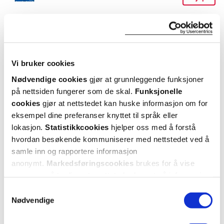
Næringsinnhold
Utforske Diben
100 ml inneholder 100 kcal, 5,0 g fett (45 E%), 8,1 g karbohydrater
(32 E%), 2,4 g fiber (5 E%) og 4,5 g protein (18 E%).
Vi bruker cookies
ANDRE SER OGSÅ PÅ
Oppbevaringsbetingelser
Nødvendige cookies
gjør at grunnleggende funksjoner
Rom (15-25 grader)
på nettsiden fungerer som de skal.
Funksjonelle
cookies
gjør at nettstedet kan huske informasjon om for
Kategori
eksempel dine preferanser knyttet til språk eller
Næringsmiddel
lokasjon.
Statistikkcookies
hjelper oss med å forstå
hvordan besøkende kommuniserer med nettstedet ved å
samle inn og rapportere informasjon
anonymt.
Markedsføringscookies
brukes for å vise
annonser på tredjeparts nettsteder basert på informasjon
om dine besøk på vår nettside.
Samtykkevalg
Nødvendige
Diben
Diben
1,5 kcal HP sondeløsning
,
Drink næringsdrikk
,
Dr
8x1000 ml
Vanilje, 4x200 ml
Sk