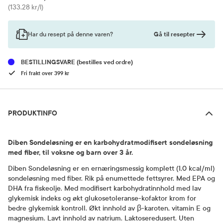
Pris
(133,28 kr/l)
Gå til resepter
Har du resept på denne varen?
BESTILLINGSVARE
(bestilles ved ordre)
Fri frakt over 399 kr
Produktinfo
PRODUKTINFO
Diben Sondeløsning er en karbohydratmodifisert sondeløsning
med fiber, til voksne og barn over 3 år.
Diben Sondeløsning er en ernæringsmessig komplett (1,0 kcal/ml)
sondeløsning med fiber. Rik på enumettede fettsyrer. Med EPA og
DHA fra fiskeolje. Med modifisert karbohydratinnhold med lav
glykemisk indeks og økt glukosetoleranse-kofaktor krom for
bedre glykemisk kontroll. Økt innhold av β-karoten, vitamin E og
magnesium. Lavt innhold av natrium. Laktoseredusert. Uten