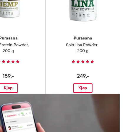
Purasana
Purasana
rotein Powder
,
Spirulina Powder
,
200 g
200 g
159,-
249,-
Kjøp
Kjøp