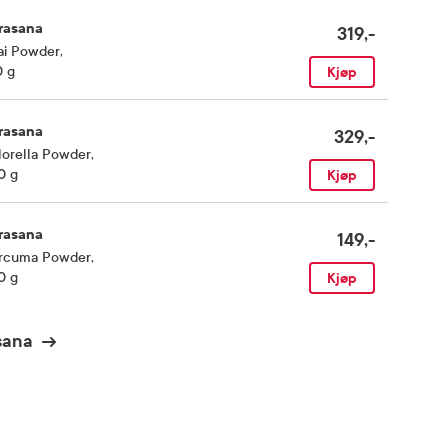
rasana
319,-
ai Powder
,
0 g
Kjøp
rasana
329,-
lorella Powder
,
0 g
Kjøp
rasana
149,-
rcuma Powder
,
0 g
Kjøp
sana