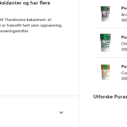
sidanter og har flere
Pu
Ac
til Theobroma-kakaotreet, et
10
t er framstilt helt uten oppvarming.
tenæringsstoffer.
Pu
Ch
20
Pu
Cu
20
Utforske Pura