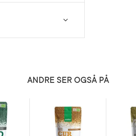
s tørt.
nhold pr 100 g: Energi 1350,8
cal, fett 11 g (hvorav mettede
6,8 g, umettede fettsyrer 3,8 g,
de fettsyrer 0,4 g), karbohydrater
ker 1 g), fiber 31,7 g, protein 27,2 g,
5 g * kalium 3350 mg (167,5%*),
5 mg (21,87% *), fosfor 715 mg
ANDRE SER OGSÅ PÅ
), magnesium 470 mg (125,89%*), jern
,5%*), sink 8,1 mg (81%*), kobber 4,1
). *Fra naturlig forekommende salt.
eranseverdi.
5 grader)