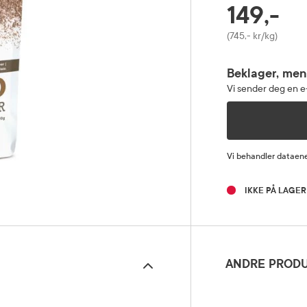
149,-
RABATTPROSENT
Pris
(745,- kr/kg)
Beklager, men
Vi sender deg en e-
Vi behandler dataene
IKKE PÅ LAGER
ANDRE PRODU