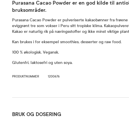
Purasana Cacao Powder er en god kilde til antiok
bruksområder.
Purasana Cacao Powder er pulveriserte kakaobønner fra frøene 
eviggrønt tre som vokser i Peru sitt tropiske klima. Kakaopulvere
Kakao er naturlig rik på næringsstoffer og ikke minst viktige plan
Kan brukes i for eksempel smoothies, desserter og raw food.
100 % økologisk. Vegansk.
Glutenfri, laktosefri og uten soya.
PRODUKTNUMMER
1200676
Bruk og dosering
BRUK OG DOSERING