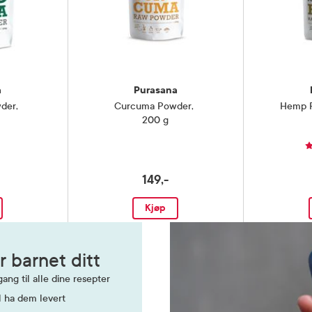
iddel
a
Purasana
wder
,
Curcuma Powder
,
Hemp P
200 g
149,-
Kjøp
r barnet ditt
ang til alle dine resepter
l ha dem levert