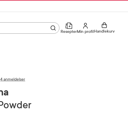
Utfør søk
Min profil
Handlekurv
Resepter
Min profil
Kjøp reseptvare
Logg inn
Min profil
Reseptoversikt
Mine favoritter
4 anmeldelser
Resepthistorikk
na
Mine bestillinger
Meldinger fra farmasøyten
 Powder
Kundeservice
33 74 03 24