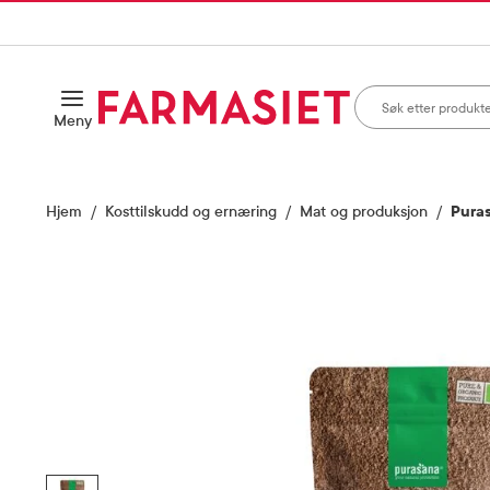
HANDLEKURVEN
IL INNHOLD
Søk i apotek
Åpne
Meny
Skriv inn minst ett te
Hjem
Kosttilskudd og ernæring
Mat og produksjon
Pura
Vis bilde 1 av 5