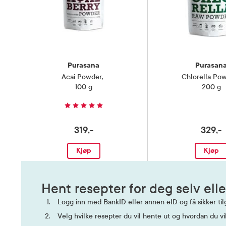
Kategori
Næringsm
Purasana
Purasan
Acai Powder
,
Chlorella Po
100 g
200 g
319,-
329,-
Kjøp
Kjøp
Hent resepter for deg selv elle
Logg inn med BankID eller annen eID og få sikker tilg
Velg hvilke resepter du vil hente ut og hvordan du vi