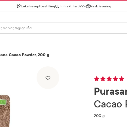
Enkel reseptbestilling
Fri frakt fra 399,-
Rask levering
gn for å se forslag, eller trykk søk.
sana Cacao Powder, 200 g
Purasa
Cacao
200 g