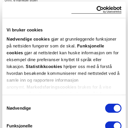
Unni
6 måneder siden
Gode
Meget gode
Vi bruker cookies
Nødvendige cookies
gjør at grunnleggende funksjoner
Var denne anmeldelsen nyttig?
på nettsiden fungerer som de skal.
Funksjonelle
cookies
gjør at nettstedet kan huske informasjon om for
0
0
eksempel dine preferanser knyttet til språk eller
lokasjon.
Statistikkcookies
hjelper oss med å forstå
flagg denne anmeldelsen
hvordan besøkende kommuniserer med nettstedet ved å
samle inn og rapportere informasjon
anonymt.
Markedsføringscookies
brukes for å vise
Stefan
1 år siden
annonser på tredjeparts nettsteder basert på informasjon
om dine besøk på vår nettside.
Samtykkevalg
Et godt valg
Nødvendige
Veldig gode
Funksjonelle