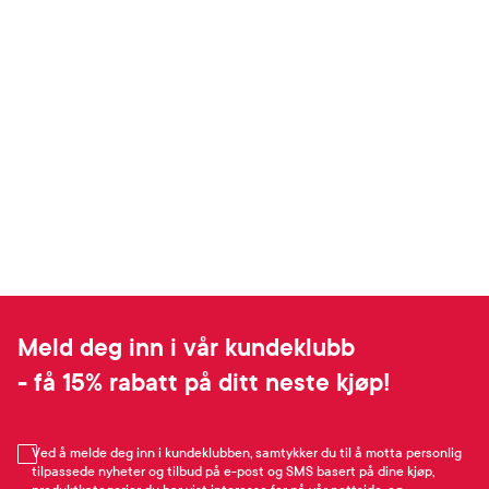
Meld deg inn i vår kundeklubb
- få 15% rabatt på ditt neste kjøp!
Ved å melde deg inn i kundeklubben, samtykker du til å motta personlig
tilpassede nyheter og tilbud på e-post og SMS basert på dine kjøp,