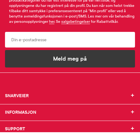
produktkategorier du har vist interesse for på vår nettside, og
opplysningene du har registrert på din profil. Du kan når som helst trekke
tilbake ditt samtykke i preferansesenteret på “Min profil” eller ved å
benytte avmeldingsfunksjonen i e-post/SMS. Les mer om vår behandling
av personopplysninger
her
. Se
salgsbetingelser
for Rabattvilkår.
Email
Meld meg på
SNARVEIER
SNARVEIER
INFORMASJON
Min profil
INFORMASJON
Mine favoritter
Mine bestillinger
SUPPORT
Om Farmasiet.no
SUPPORT
Mine resepter
Jobb hos oss
Resepthistorikk
Pressekontakt
Kontakt oss