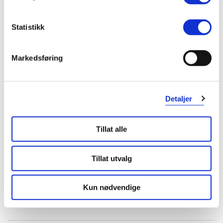
Var denne anmeldelsen nyttig?
0
0
Statistikk
flagg denne anmeldelsen
Markedsføring
Jenny
2 år siden
Detaljer
Gode
Virkelig gode.
Tillat alle
Var denne anmeldelsen nyttig?
Tillat utvalg
0
0
Kun nødvendige
flagg denne anmeldelsen