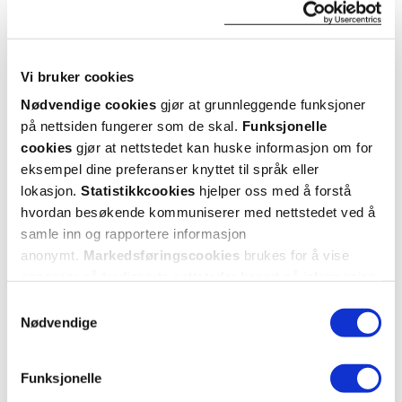
0
0
flagg denne anmeldelsen
Vi bruker cookies
Adele
3 måneder siden
Nødvendige cookies
gjør at grunnleggende funksjoner
på nettsiden fungerer som de skal.
Funksjonelle
cookies
gjør at nettstedet kan huske informasjon om for
God produkt!
eksempel dine preferanser knyttet til språk eller
Veldig fornøyd!
lokasjon.
Statistikkcookies
hjelper oss med å forstå
hvordan besøkende kommuniserer med nettstedet ved å
samle inn og rapportere informasjon
Var denne anmeldelsen nyttig?
anonymt.
Markedsføringscookies
brukes for å vise
0
0
annonser på tredjeparts nettsteder basert på informasjon
om dine besøk på vår nettside.
Samtykkevalg
Nødvendige
flagg denne anmeldelsen
Anita
9 måneder siden
Funksjonelle