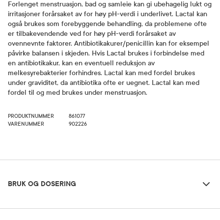
Forlenget menstruasjon, bad og samleie kan gi ubehagelig lukt og
irritasjoner forårsaket av for høy pH-verdi i underlivet. Lactal kan
også brukes som forebyggende behandling, da problemene ofte
er tilbakevendende ved for høy pH-verdi forårsaket av
ovennevnte faktorer. Antibiotikakurer/penicillin kan for eksempel
påvirke balansen i skjeden. Hvis Lactal brukes i forbindelse med
en antibiotikakur, kan en eventuell reduksjon av
melkesyrebakterier forhindres. Lactal kan med fordel brukes
under graviditet, da antibiotika ofte er uegnet. Lactal kan med
fordel til og med brukes under menstruasjon.
PRODUKTNUMMER
861077
VARENUMMER
902226
Bruk og dosering
BRUK OG DOSERING
Ingredienser
Dosering og bruksområde