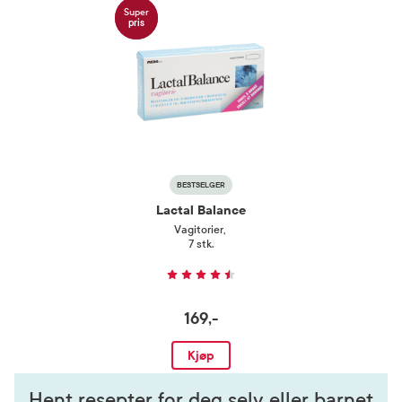
Super
pris
BESTSELGER
Lactal Balance
Vagitorier
,
7 stk.
169,-
Kjøp
Hent resepter for deg selv eller barnet