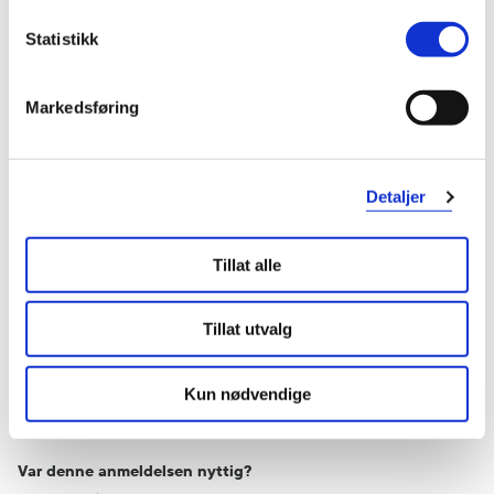
Statistikk
Lavtale Balance
Veldig bra. Har brukt denne lenge.
Markedsføring
Var denne anmeldelsen nyttig?
1
0
Detaljer
flagg denne anmeldelsen
Tillat alle
Analyn
1 år siden
Tillat utvalg
Good
Kun nødvendige
Good
Var denne anmeldelsen nyttig?