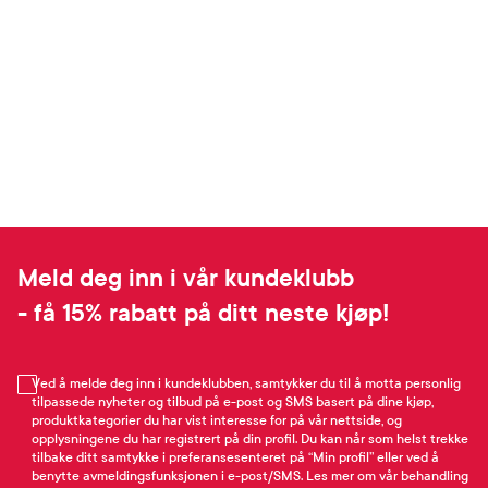
Meld deg inn i vår kundeklubb
- få 15% rabatt på ditt neste kjøp!
Ved å melde deg inn i kundeklubben, samtykker du til å motta personlig
tilpassede nyheter og tilbud på e-post og SMS basert på dine kjøp,
produktkategorier du har vist interesse for på vår nettside, og
opplysningene du har registrert på din profil. Du kan når som helst trekke
tilbake ditt samtykke i preferansesenteret på “Min profil” eller ved å
benytte avmeldingsfunksjonen i e-post/SMS. Les mer om vår behandling