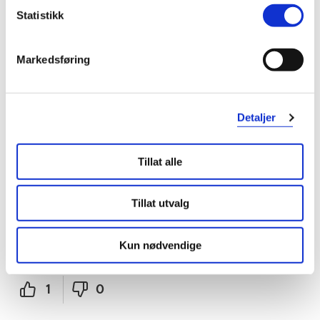
Statistikk
Markedsføring
Vurdert av 4 kunder
Detaljer
Tove
8 måneder siden
Tillat alle
Tena proskin wash golve
Tillat utvalg
Ypperlige
Kun nødvendige
Var denne anmeldelsen nyttig?
1
0