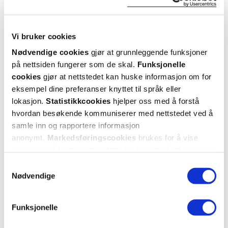
KUNDEANMELDELSER
Vi bruker cookies
Nødvendige cookies
gjør at grunnleggende funksjoner
på nettsiden fungerer som de skal.
Funksjonelle
cookies
gjør at nettstedet kan huske informasjon om for
eksempel dine preferanser knyttet til språk eller
4 anmeldelser
lokasjon.
Statistikkcookies
hjelper oss med å forstå
hvordan besøkende kommuniserer med nettstedet ved å
samle inn og rapportere informasjon
5 stjerner
3
anonymt.
Markedsføringscookies
brukes for å vise
4 stjerner
0
annonser på tredjeparts nettsteder basert på informasjon
om dine besøk på vår nettside.
Samtykkevalg
3 stjerner
0
Nødvendige
2 stjerner
1
Funksjonelle
1 stjerne
0