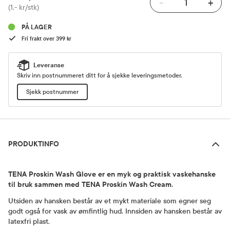
-
+
Pris
(1,- kr/stk)
PÅ LAGER
Fri frakt over 399 kr
Leveranse
Skriv inn postnummeret ditt for å sjekke leveringsmetoder.
Sjekk postnummer
Produktinfo
PRODUKTINFO
TENA Proskin Wash Glove er en myk og praktisk vaskehanske
til bruk sammen med TENA Proskin Wash Cream.
Utsiden av hansken består av et mykt materiale som egner seg
godt også for vask av ømfintlig hud. Innsiden av hansken består av
latexfri plast.