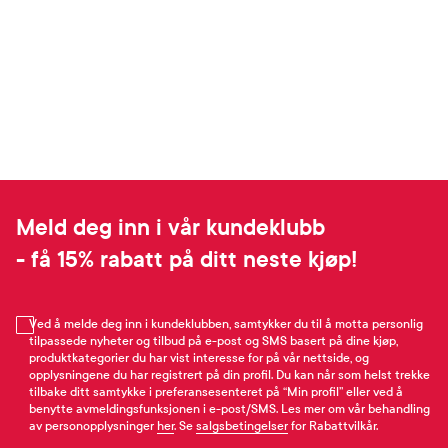
Meld deg inn i vår kundeklubb
- få 15% rabatt på ditt neste kjøp!
Ved å melde deg inn i kundeklubben, samtykker du til å motta personlig
tilpassede nyheter og tilbud på e-post og SMS basert på dine kjøp,
produktkategorier du har vist interesse for på vår nettside, og
opplysningene du har registrert på din profil. Du kan når som helst trekke
tilbake ditt samtykke i preferansesenteret på “Min profil” eller ved å
benytte avmeldingsfunksjonen i e-post/SMS. Les mer om vår behandling
av personopplysninger
her
. Se
salgsbetingelser
for Rabattvilkår.