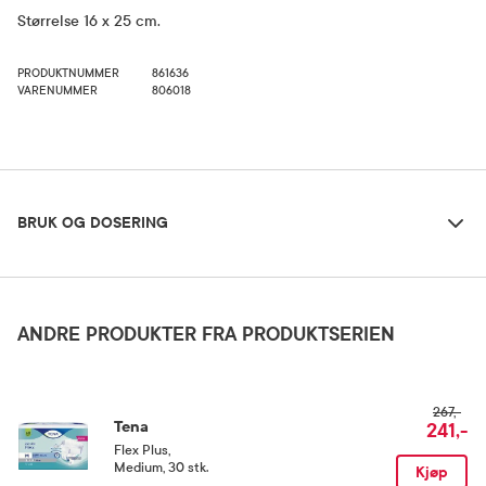
Størrelse 16 x 25 cm.
PRODUKTNUMMER
861636
VARENUMMER
806018
Bruk og dosering
BRUK OG DOSERING
Oppbevaringsbetingelser
Rom (15-25 grader)
ANDRE PRODUKTER FRA PRODUKTSERIEN
267,-
Tena
241,-
Flex Plus
,
Medium, 30 stk.
Kjøp