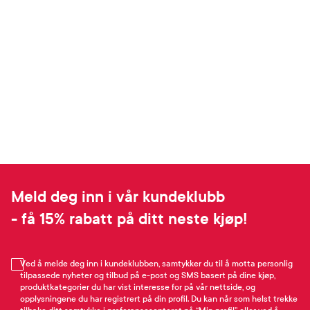
Meld deg inn i vår kundeklubb
- få 15% rabatt på ditt neste kjøp!
Ved å melde deg inn i kundeklubben, samtykker du til å motta personlig
tilpassede nyheter og tilbud på e-post og SMS basert på dine kjøp,
produktkategorier du har vist interesse for på vår nettside, og
opplysningene du har registrert på din profil. Du kan når som helst trekke