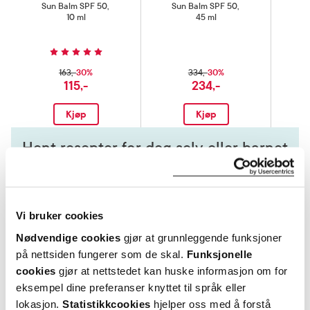
Sun Balm SPF 50
,
Sun Balm SPF 50
,
S
10 ml
45 ml
30%
30%
163,-
334,-
115,-
234,-
Kjøp
Kjøp
Hent resepter for deg selv eller barnet
ditt
Logg inn med BankID eller annen eID og få sikker
tilgang til alle dine resepter
Vi bruker cookies
Velg hvilke resepter du vil hente ut og hvordan du vil
ha dem levert
Nødvendige cookies
gjør at grunnleggende funksjoner
Få dine resepter levert raskt og trygt på avtalt måte
på nettsiden fungerer som de skal.
Funksjonelle
Kom i gang
cookies
gjør at nettstedet kan huske informasjon om for
eksempel dine preferanser knyttet til språk eller
Mer om reseptvarer
lokasjon.
Statistikkcookies
hjelper oss med å forstå