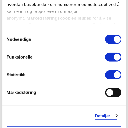
hvordan besøkende kommuniserer med nettstedet ved å
samle inn og rapportere informasjon
anonymt.
Markedsføringscookies
brukes for å vise
annonser på tredjeparts nettsteder basert på informasjon
om dine besøk på vår nettside.
Samtykkevalg
Nødvendige
Funksjonelle
Statistikk
Markedsføring
Detaljer