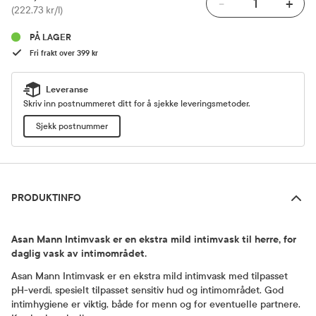
-
+
Pris
(222,73 kr/l)
PÅ LAGER
Fri frakt over 399 kr
Leveranse
Skriv inn postnummeret ditt for å sjekke leveringsmetoder.
Sjekk postnummer
Produktinfo
PRODUKTINFO
Asan Mann Intimvask er en ekstra mild intimvask til herre, for
daglig vask av intimområdet.
Asan Mann Intimvask er en ekstra mild intimvask med tilpasset
pH-verdi, spesielt tilpasset sensitiv hud og intimområdet. God
intimhygiene er viktig, både for menn og for eventuelle partnere.