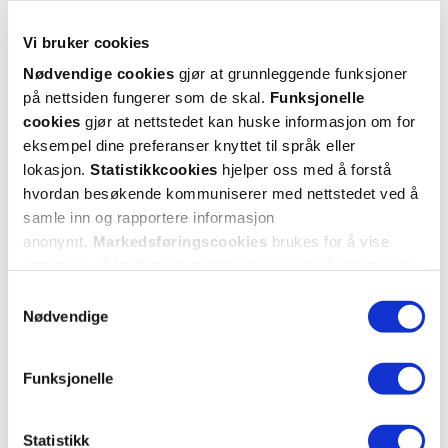
Vi bruker cookies
Bra!
Nødvendige cookies
gjør at grunnleggende funksjoner
Jeg har aldri vært mer rimbar enn dette. Denne såpen gjør jobben!
på nettsiden fungerer som de skal.
Funksjonelle
cookies
gjør at nettstedet kan huske informasjon om for
Var denne anmeldelsen nyttig?
eksempel dine preferanser knyttet til språk eller
0
0
lokasjon.
Statistikkcookies
hjelper oss med å forstå
hvordan besøkende kommuniserer med nettstedet ved å
samle inn og rapportere informasjon
flagg denne anmeldelsen
anonymt.
Markedsføringscookies
brukes for å vise
annonser på tredjeparts nettsteder basert på informasjon
adrienne
4 måneder siden
om dine besøk på vår nettside.
Samtykkevalg
Nødvendige
bra
Funksjonelle
bra
Var denne anmeldelsen nyttig?
Statistikk