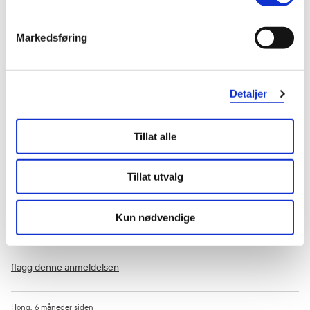
0
0
Markedsføring
flagg denne anmeldelsen
Detaljer
Sebastian
6 måneder siden
Tillat alle
God
Bra
Tillat utvalg
Var denne anmeldelsen nyttig?
Kun nødvendige
0
0
flagg denne anmeldelsen
Hong
6 måneder siden