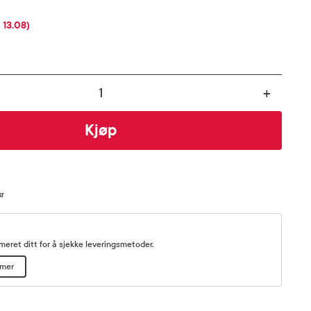
OSENT
 13.08)
+
Kjøp
kr
eret ditt for å sjekke leveringsmetoder.
mmer