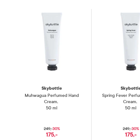
Skybottle
Skybottl
Muhwagua Perfumed Hand
Spring Fever Perf
Cream
,
Cream
,
50 ml
50 ml
30%
30%
249,-
249,-
175,-
175,-