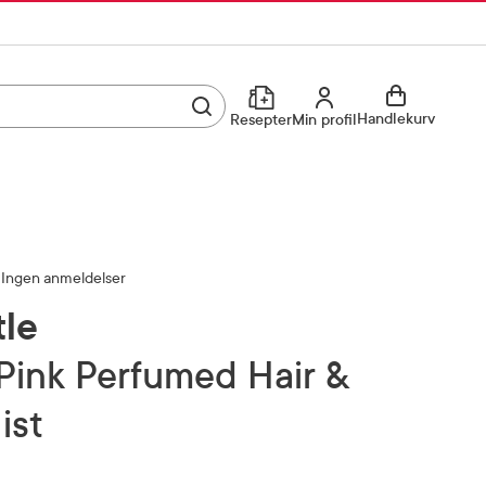
Utfør søk
Min profil
Handlekurv
Resepter
Min profil
Kjøp reseptvare
Logg inn
Min profil
Reseptoversikt
Ingen anmeldelser
Mine favoritter
Resepthistorikk
tle
Mine bestillinger
Meldinger fra farmasøyten
ist
Kundeservice
33 74 03 24