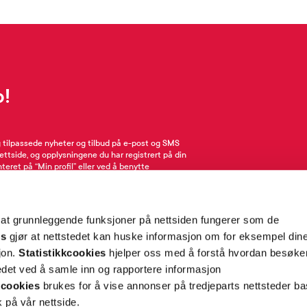
p!
g tilpassede nyheter og tilbud på e-post og SMS
nettside, og opplysningene du har registrert på din
teret på “Min profil” eller ved å benytte
rsonopplysninger
her
. Se
salgsbetingelser
for
 at grunnleggende funksjoner på nettsiden fungerer som de
Meld meg på
es
gjør at nettstedet kan huske informasjon om for eksempel din
sjon.
Statistikkcookies
hjelper oss med å forstå hvordan besøk
et ved å samle inn og rapportere informasjon
cookies
brukes for å vise annonser på tredjeparts nettsteder ba
 på vår nettside.