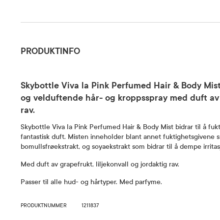
Produktinfo
PRODUKTINFO
Skybottle Viva la Pink Perfumed Hair & Body Mis
og velduftende hår- og kroppsspray med duft av g
rav.
Skybottle Viva la Pink Perfumed Hair & Body Mist bidrar til å fuk
fantastisk duft. Misten inneholder blant annet fuktighetsgivene 
bomullsfrøekstrakt, og soyaekstrakt som bidrar til å dempe irritas
Med duft av grapefrukt, liljekonvall og jordaktig rav.
Passer til alle hud- og hårtyper. Med parfyme.
PRODUKTNUMMER
1211837