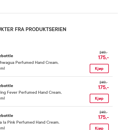
KTER FRA PRODUKTSERIEN
249,-
ybottle
175,-
hwagua Perfumed Hand Cream
,
 ml
Kjøp
249,-
ybottle
175,-
ring Fever Perfumed Hand Cream
,
 ml
Kjøp
249,-
ybottle
175,-
va la Pink Perfumed Hand Cream
,
 ml
Kjøp