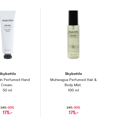
Skybottle
Skybottle
in Perfumed Hand
Muhwagua Perfumed Hair &
Cream
,
Body Mist
,
50 ml
100 ml
30%
30%
249,-
249,-
175,-
175,-