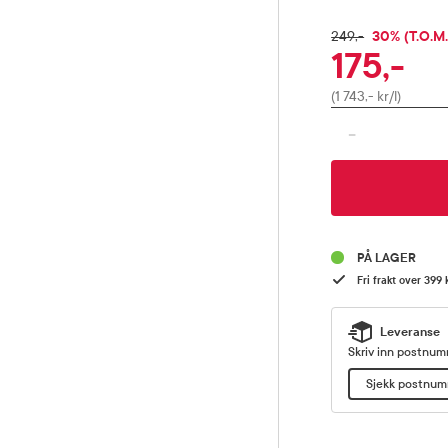
RABATTPR
30% (T.O.M.
FULLPRIS
249,-
175,-
Pris
(1 743,- kr/l)
-
PÅ LAGER
Fri frakt over 399 
Leveranse
Skriv inn postnumm
Sjekk postnu