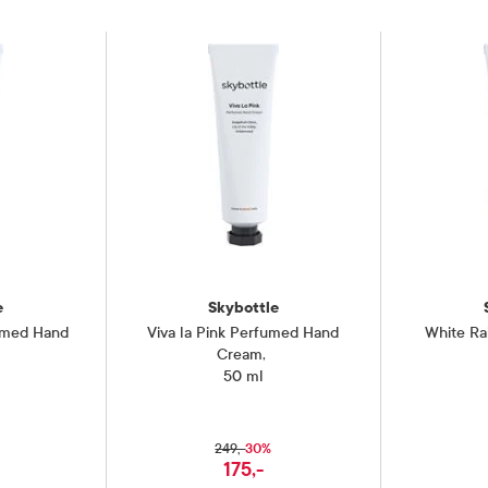
e
Skybottle
umed Hand
Viva la Pink Perfumed Hand
White Ra
Cream
,
50 ml
30%
249,-
175,-