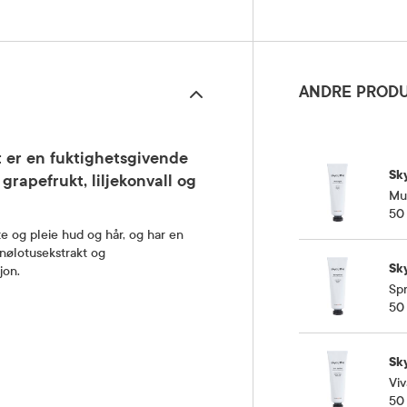
ANDRE PRODU
t er en fuktighetsgivende
Sk
rapefrukt, liljekonvall og
Mu
50
te og pleie hud og hår, og har en
snølotusekstrakt og
Sk
jon.
Sp
50
Sk
Vi
50