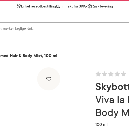
Enkel reseptbestilling
Fri frakt fra 399,-
Rask levering
gn for å se forslag, eller trykk søk.
umed Hair & Body Mist, 100 ml
Skybot
Viva la Pink Perfumed Hair &
Body M
100 ml