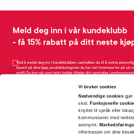
Meld deg inn i vår kundeklubb
- få 15% rabatt på ditt neste kjø
Ved å melde deg inn i kundeklubben, samtykker du til å motta personli
basert på dine kjøp, produktkategorier du har vist interesse for på vår 
profil. Du kan når som helst trekke tilbake ditt samtykke i preferansesen
avmeldingsfunksjonen i e-post/SMS. Les mer om vår behandling av pe
Rabattvilkår.
Vi bruker cookies
Email
Nødvendige cookies
gjør
skal.
Funksjonelle cooki
knyttet til språk eller loka
kommuniserer med nettsted
anonymt.
Markedsførings
informasjon om dine besøk