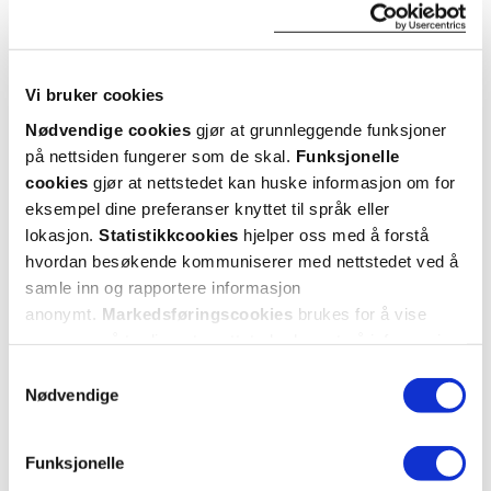
Hent resepter for deg selv eller barnet
ditt
Vi bruker cookies
Logg inn med BankID eller annen eID og få sikker
tilgang til alle dine resepter
Nødvendige cookies
gjør at grunnleggende funksjoner
Velg hvilke resepter du vil hente ut og hvordan du vil
på nettsiden fungerer som de skal.
Funksjonelle
ha dem levert
cookies
gjør at nettstedet kan huske informasjon om for
Få dine resepter levert raskt og trygt på avtalt måte
eksempel dine preferanser knyttet til språk eller
lokasjon.
Statistikkcookies
hjelper oss med å forstå
Kom i gang
hvordan besøkende kommuniserer med nettstedet ved å
Mer om reseptvarer
samle inn og rapportere informasjon
anonymt.
Markedsføringscookies
brukes for å vise
annonser på tredjeparts nettsteder basert på informasjon
om dine besøk på vår nettside.
Samtykkevalg
Nødvendige
Funksjonelle