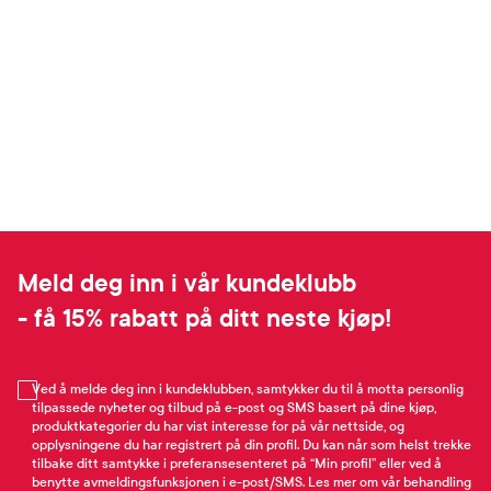
Meld deg inn i vår kundeklubb
- få 15% rabatt på ditt neste kjøp!
Ved å melde deg inn i kundeklubben, samtykker du til å motta personlig
tilpassede nyheter og tilbud på e-post og SMS basert på dine kjøp,
produktkategorier du har vist interesse for på vår nettside, og
opplysningene du har registrert på din profil. Du kan når som helst trekke
tilbake ditt samtykke i preferansesenteret på “Min profil” eller ved å
benytte avmeldingsfunksjonen i e-post/SMS. Les mer om vår behandling