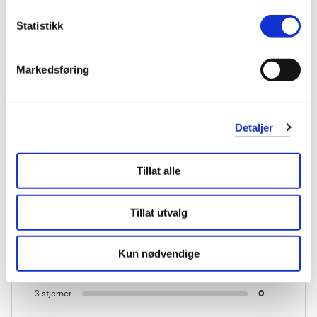
Statistikk
Markedsføring
KUNDEANMELDELSER
Detaljer
Tillat alle
1 anmeldelse
Tillat utvalg
5 stjerner
1
Kun nødvendige
4 stjerner
0
3 stjerner
0