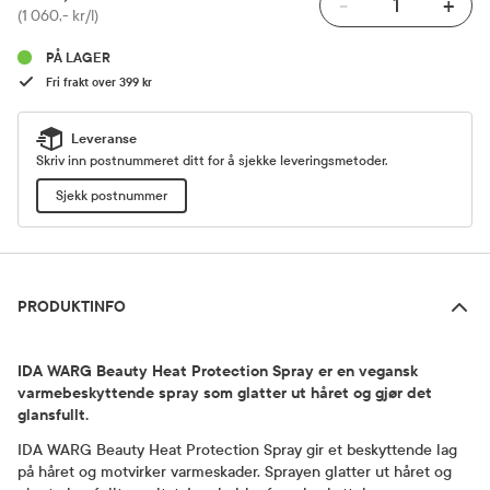
-
+
Pris
(1 060,- kr/l)
PÅ LAGER
Fri frakt over 399 kr
Leveranse
Skriv inn postnummeret ditt for å sjekke leveringsmetoder.
Sjekk postnummer
Produktinfo
PRODUKTINFO
IDA WARG Beauty Heat Protection Spray er en vegansk
varmebeskyttende spray som glatter ut håret og gjør det
glansfullt.
IDA WARG Beauty Heat Protection Spray gir et beskyttende lag
på håret og motvirker varmeskader. Sprayen glatter ut håret og