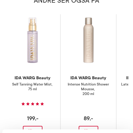
ANDRE SER OGSÅ PÅ
IDA WARG Beauty
IDA WARG Beauty
ID
Self Tanning Water Mist
,
Intense Nutrition Shower
Late N
75 ml
Mousse
,
200 ml
199,-
89,-
Kjøp
Kjøp