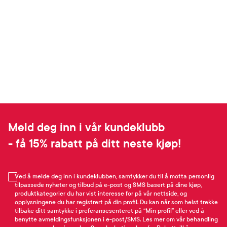
Meld deg inn i vår kundeklubb
- få 15% rabatt på ditt neste kjøp!
Ved å melde deg inn i kundeklubben, samtykker du til å motta personlig
tilpassede nyheter og tilbud på e-post og SMS basert på dine kjøp,
produktkategorier du har vist interesse for på vår nettside, og
opplysningene du har registrert på din profil. Du kan når som helst trekke
tilbake ditt samtykke i preferansesenteret på “Min profil” eller ved å
benytte avmeldingsfunksjonen i e-post/SMS. Les mer om vår behandling