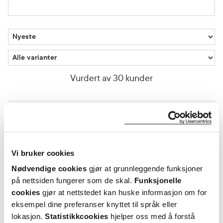
Vurdert av 30 kunder
Otto
8 dager siden
Flaskestørrelse
Vi bruker cookies
Kunne ønsker større flaske
Nødvendige cookies
gjør at grunnleggende funksjoner
på nettsiden fungerer som de skal.
Funksjonelle
Var denne anmeldelsen nyttig?
cookies
gjør at nettstedet kan huske informasjon om for
eksempel dine preferanser knyttet til språk eller
0
0
lokasjon.
Statistikkcookies
hjelper oss med å forstå