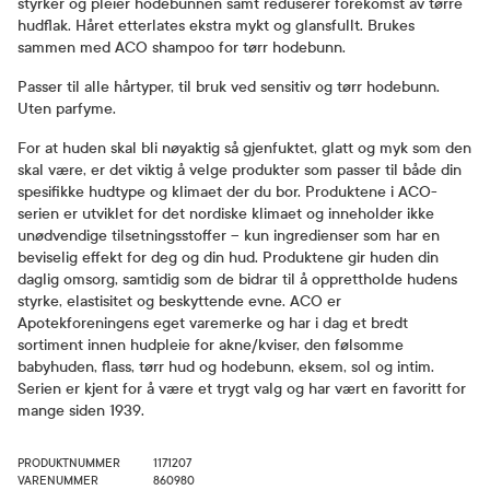
styrker og pleier hodebunnen samt reduserer forekomst av tørre
hudflak. Håret etterlates ekstra mykt og glansfullt. Brukes
sammen med ACO shampoo for tørr hodebunn.
Passer til alle hårtyper, til bruk ved sensitiv og tørr hodebunn.
Uten parfyme.
For at huden skal bli nøyaktig så gjenfuktet, glatt og myk som den
skal være, er det viktig å velge produkter som passer til både din
spesifikke hudtype og klimaet der du bor. Produktene i ACO-
serien er utviklet for det nordiske klimaet og inneholder ikke
unødvendige tilsetningsstoffer – kun ingredienser som har en
beviselig effekt for deg og din hud. Produktene gir huden din
daglig omsorg, samtidig som de bidrar til å opprettholde hudens
styrke, elastisitet og beskyttende evne. ACO er
Apotekforeningens eget varemerke og har i dag et bredt
sortiment innen hudpleie for akne/kviser, den følsomme
babyhuden, flass, tørr hud og hodebunn, eksem, sol og intim.
Serien er kjent for å være et trygt valg og har vært en favoritt for
mange siden 1939.
PRODUKTNUMMER
1171207
VARENUMMER
860980