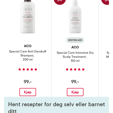
pris
pris
BESTSELGER
ACO
ACO
Special Care Anti Dandruff
Special Care Intensive Dry
Spec
Shampoo
,
Scalp Treatment
,
Mois
200 ml
150 ml
99,-
99,-
Kjøp
Kjøp
Hent resepter for deg selv eller barnet
ditt