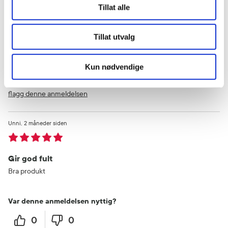
Bra
Tillat alle
Funker mot sensitiv hodebunn
Tillat utvalg
Var denne anmeldelsen nyttig?
0
0
Kun nødvendige
flagg denne anmeldelsen
Unni
2 måneder siden
Gir god fult
Bra produkt
Var denne anmeldelsen nyttig?
0
0