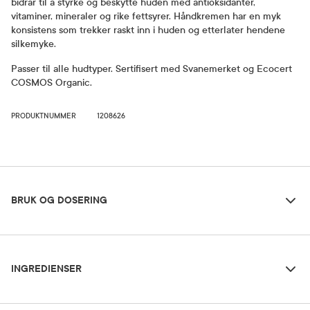
bidrar til å styrke og beskytte huden med antioksidanter,
vitaminer, mineraler og rike fettsyrer. Håndkremen har en myk
konsistens som trekker raskt inn i huden og etterlater hendene
silkemyke.
Passer til alle hudtyper. Sertifisert med Svanemerket og Ecocert
COSMOS Organic.
PRODUKTNUMMER
1208626
Bruk og dosering
BRUK OG DOSERING
Ingredienser
Dosering og bruksområde
INGREDIENSER
Påføres på hendene ved behov.
Aloe Barbadensis Leaf Extract* (Aloe Vera), Aqua, Butyrospermum Parkii Butter*