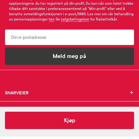
opplysningene du har registrert på din profil. Du kan når som helst trekke
tilbake ditt samtykke i preferansesenteret på “Min profil” eller ved å
benytte avmeldingsfunksjonen i e-post/SMS. Les mer om vår behandling
av personopplysninger
her
. Se
salgsbetingelser
for Rabattvilkår.
Email
Meld meg på
SNARVEIER
SNARVEIER
INFORMASJON
Min profil
INFORMASJON
Mine favoritter
235,-
Rudolph Care
Hand Cream
Kjøp
Mine bestillinger
SUPPORT
Om Farmasiet.no
SUPPORT
Mine resepter
Jobb hos oss
Resepthistorikk
Pressekontakt
Kontakt oss