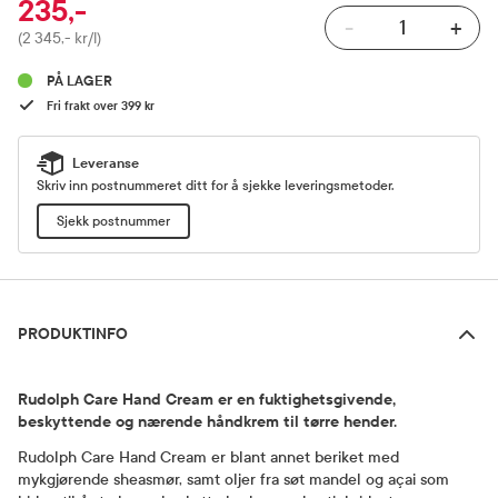
235,-
-
+
Pris
(2 345,- kr/l)
PÅ LAGER
Fri frakt over 399 kr
Leveranse
Skriv inn postnummeret ditt for å sjekke leveringsmetoder.
Sjekk postnummer
Produktinfo
PRODUKTINFO
Rudolph Care Hand Cream er en fuktighetsgivende,
beskyttende og nærende håndkrem til tørre hender.
Rudolph Care Hand Cream er blant annet beriket med
mykgjørende sheasmør, samt oljer fra søt mandel og açai som