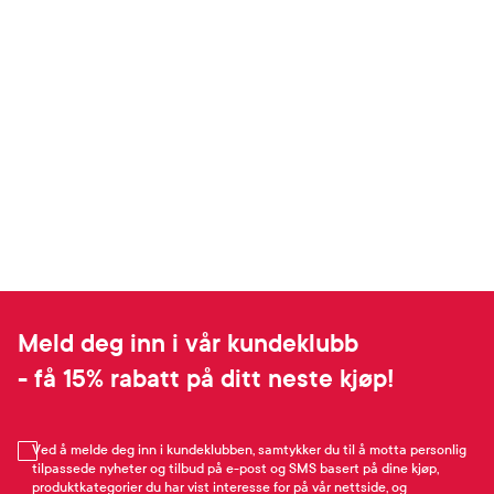
Meld deg inn i vår kundeklubb
- få 15% rabatt på ditt neste kjøp!
Ved å melde deg inn i kundeklubben, samtykker du til å motta personlig
tilpassede nyheter og tilbud på e-post og SMS basert på dine kjøp,
produktkategorier du har vist interesse for på vår nettside, og