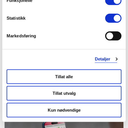
Funksjonelle
30%
30%
735,-
1 085,-
515,-
760,-
Statistikk
Kjøp
Kjøp
Markedsføring
Hent resepter for deg selv eller barnet
ditt
Logg inn med BankID eller annen eID og få sikker
Detaljer
tilgang til alle dine resepter
Velg hvilke resepter du vil hente ut og hvordan du vil
ha dem levert
Tillat alle
Få dine resepter levert raskt og trygt på avtalt måte
Kom i gang
Tillat utvalg
Mer om reseptvarer
Kun nødvendige