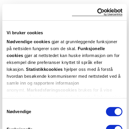
Utforske Rudolph Care
ANDRE SER OGSÅ PÅ
Vi bruker cookies
Nødvendige cookies
gjør at grunnleggende funksjoner
på nettsiden fungerer som de skal.
Funksjonelle
cookies
gjør at nettstedet kan huske informasjon om for
eksempel dine preferanser knyttet til språk eller
lokasjon.
Statistikkcookies
hjelper oss med å forstå
hvordan besøkende kommuniserer med nettstedet ved å
samle inn og rapportere informasjon
anonymt.
Markedsføringscookies
brukes for å vise
annonser på tredjeparts nettsteder basert på informasjon
Rudolph Care
Rudolph Care
R
om dine besøk på vår nettside.
Samtykkevalg
Açai Anti-stress Facial
Firming Therapy Moisturizer
,
A
Nødvendige
Cream
,
50 ml
50 ml