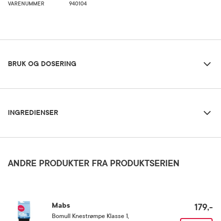
VARENUMMER
940104
Bruk og dosering
BRUK OG DOSERING
Ingredienser
Oppbevaringsbetingelser
INGREDIENSER
Rom (15-25 grader)
medisinsk poliurethane skum, innside av 100 % bomullsvev.
ANDRE PRODUKTER FRA PRODUKTSERIEN
Mabs
179,-
Bomull Knestrømpe Klasse 1
,