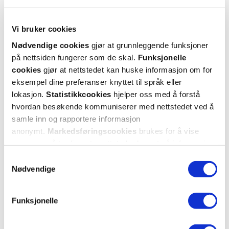
Logg inn med BankID eller annen eID og få sikker
tilgang til alle dine resepter
Vi bruker cookies
Velg hvilke resepter du vil hente ut og hvordan du vil
ha dem levert
Nødvendige cookies
gjør at grunnleggende funksjoner
Få dine resepter levert raskt og trygt på avtalt måte
på nettsiden fungerer som de skal.
Funksjonelle
cookies
gjør at nettstedet kan huske informasjon om for
Kom i gang
eksempel dine preferanser knyttet til språk eller
Mer om reseptvarer
lokasjon.
Statistikkcookies
hjelper oss med å forstå
hvordan besøkende kommuniserer med nettstedet ved å
samle inn og rapportere informasjon
anonymt.
Markedsføringscookies
brukes for å vise
annonser på tredjeparts nettsteder basert på informasjon
om dine besøk på vår nettside.
Samtykkevalg
Nødvendige
Funksjonelle