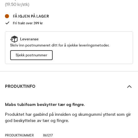
Pris
(19,50 kr/stk)
FÅ IGJEN PÅ LAGER
Fri frakt over 399 kr
Leveranse
Skriv inn postnummeret ditt for å sjekke leveringsmetoder.
Sjekk postnummer
Produktinfo
PRODUKTINFO
Mabs tubifoam beskytter tær og fingre.
Produktet har gasbind på innsiden og skumgummi ytterst som gir
god beskyttelse av tær og fingre.
PRODUKTNUMMER
861217