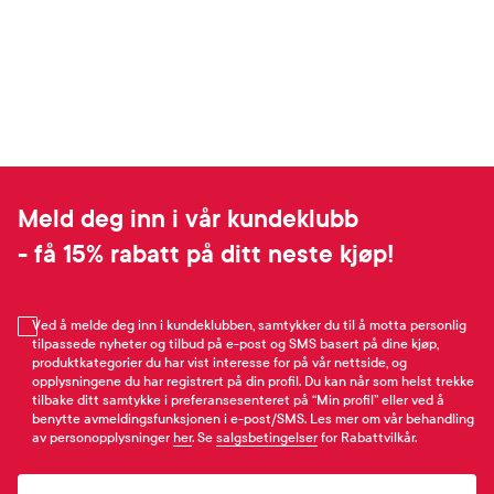
Meld deg inn i vår kundeklubb
- få 15% rabatt på ditt neste kjøp!
Ved å melde deg inn i kundeklubben, samtykker du til å motta personlig
tilpassede nyheter og tilbud på e-post og SMS basert på dine kjøp,
produktkategorier du har vist interesse for på vår nettside, og
opplysningene du har registrert på din profil. Du kan når som helst trekke
tilbake ditt samtykke i preferansesenteret på “Min profil” eller ved å
benytte avmeldingsfunksjonen i e-post/SMS. Les mer om vår behandling
av personopplysninger
her
. Se
salgsbetingelser
for Rabattvilkår.
Email