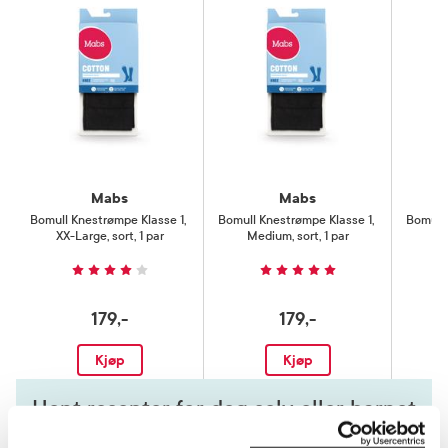
Mabs
Mabs
Bomull Knestrømpe Klasse 1
,
Bomull Knestrømpe Klasse 1
,
Bomull 
XX-Large, sort, 1 par
Medium, sort, 1 par
X-
179,-
179,-
Kjøp
Kjøp
Hent resepter for deg selv eller barnet
ditt