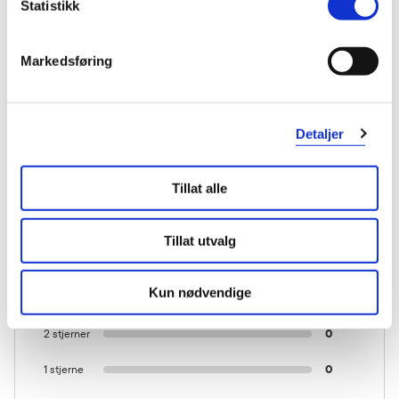
Statistikk
Markedsføring
KUNDEANMELDELSER
Detaljer
1 anmeldelse
Tillat alle
5 stjerner
1
Tillat utvalg
4 stjerner
0
Kun nødvendige
3 stjerner
0
2 stjerner
0
1 stjerne
0