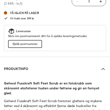
-
+
Pris
(2 448,- kr/l)
FÅ IGJEN PÅ LAGER
Fri frakt over 399 kr
Leveranse
Skriv inn postnummeret ditt for å sjekke leveringsmetoder.
Sjekk postnummer
Produktinfo
PRODUKTINFO
Gehwol Fusskraft Soft Feet Scrub er en fotskrubb som
skånsomt eksfolierer huden under føttene og gir en fornyet
glød.
Gehwol Fusskraft Soft Feet Scrub fremmer glattere og mykere
føtter ved å skånsomt og effektivt fjerne døde hudceller fra