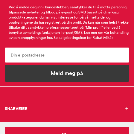
Ved å melde deg inn i kundeklubben, samtykker du til å motta personlig
tilpassede nyheter og tilbud på e-post og SMS basert på dine kjøp,
produktkategorier du har vist interesse for på vår nettside, og
opplysningene du har registrert på din profil. Du kan når som helst trekke
tilbake ditt samtykke i preferansesenteret på “Min profil” eller ved å
benytte avmeldingsfunksjonen i e-post/SMS. Les mer om vår behandling
av personopplysninger
her
. Se
salgsbetingelser
for Rabattvilkår.
Email
Meld meg på
SNARVEIER
SNARVEIER
INFORMASJON
Min profil
INFORMASJON
Mine favoritter
306,-
Gehwol
Fusskraft Soft Feet Scrub