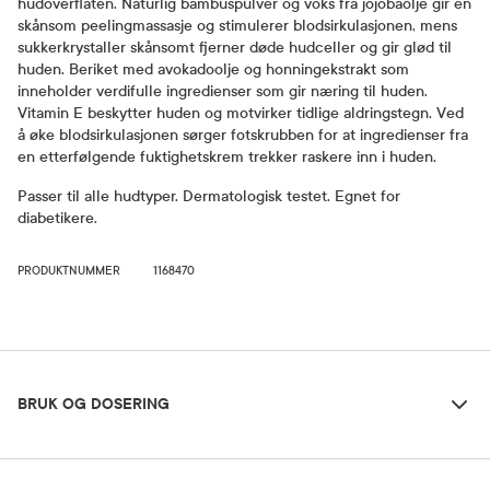
hudoverflaten. Naturlig bambuspulver og voks fra jojobaolje gir en
skånsom peelingmassasje og stimulerer blodsirkulasjonen, mens
sukkerkrystaller skånsomt fjerner døde hudceller og gir glød til
huden. Beriket med avokadoolje og honningekstrakt som
inneholder verdifulle ingredienser som gir næring til huden.
Vitamin E beskytter huden og motvirker tidlige aldringstegn. Ved
å øke blodsirkulasjonen sørger fotskrubben for at ingredienser fra
en etterfølgende fuktighetskrem trekker raskere inn i huden.
Passer til alle hudtyper. Dermatologisk testet. Egnet for
diabetikere.
PRODUKTNUMMER
1168470
Bruk og dosering
BRUK OG DOSERING
Ingredienser
Dosering og bruksområde