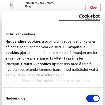
Fusskraft Care Cream
,
75 ml
Kjøp
Utforske Gehwol
Vi bruker cookies
ANDRE SER OGSÅ PÅ
Nødvendige cookies
gjør at grunnleggende funksjoner
på nettsiden fungerer som de skal.
Funksjonelle
cookies
gjør at nettstedet kan huske informasjon om for
eksempel dine preferanser knyttet til språk eller
lokasjon.
Statistikkcookies
hjelper oss med å forstå
hvordan besøkende kommuniserer med nettstedet ved å
samle inn og rapportere informasjon
anonymt.
Markedsføringscookies
brukes for å vise
annonser på tredjeparts nettsteder basert på informasjon
om dine besøk på vår nettside.
Samtykkevalg
Nødvendige
Gehwol
Gehwol