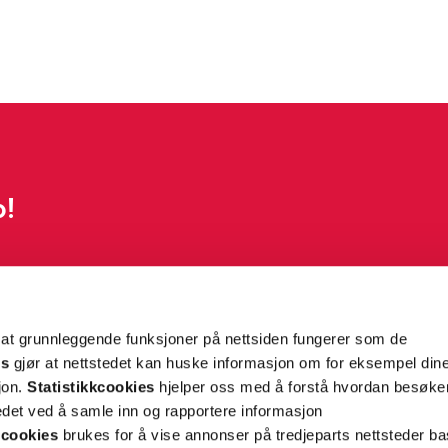
p!
g tilpassede nyheter og tilbud på e-post og SMS
nettside, og opplysningene du har registrert på din
teret på “Min profil” eller ved å benytte
rsonopplysninger
her
. Se
salgsbetingelser
for
 at grunnleggende funksjoner på nettsiden fungerer som de
es
gjør at nettstedet kan huske informasjon om for eksempel din
sjon.
Statistikkcookies
hjelper oss med å forstå hvordan besøk
Meld meg på
et ved å samle inn og rapportere informasjon
cookies
brukes for å vise annonser på tredjeparts nettsteder ba