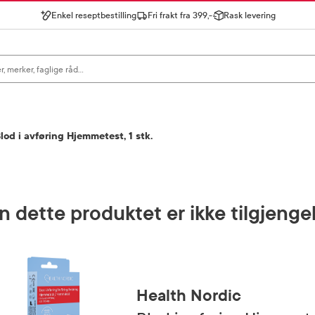
Enkel reseptbestilling
Fri frakt fra 399,-
Rask levering
gn for å se forslag, eller trykk søk.
lod i avføring Hjemmetest, 1 stk.
 dette produktet er ikke tilgjenge
Health Nordic