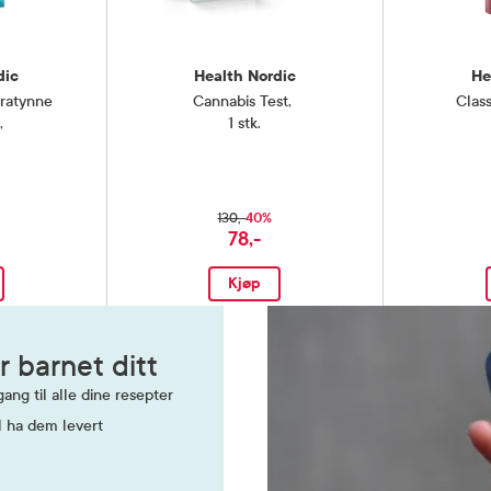
dic
Health Nordic
He
tratynne
Cannabis Test
,
Clas
,
1 stk.
40%
130,-
78,-
Kjøp
r barnet ditt
ang til alle dine resepter
l ha dem levert