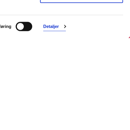
øring
Detaljer
Farmasiet er Norges ledende
nettapotek. Med tusenvis av
produkter i vårt sortiment og et team
med farmasøyter, kan vi hjelpe og
veilede deg trygt og raskt med dine
behov. I kontakt med våre
farmasøyter kan du være anonym.
Følg oss
Facebook
Instagram
LinkedIn
TikTok