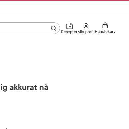
Utfør søk
Min profil
Handlekurv
Resepter
Min profil
Kjøp reseptvare
Logg inn
Min profil
Reseptoversikt
Mine favoritter
Resepthistorikk
lig akkurat nå
Mine bestillinger
Meldinger fra farmasøyten
Kundeservice
33 74 03 24