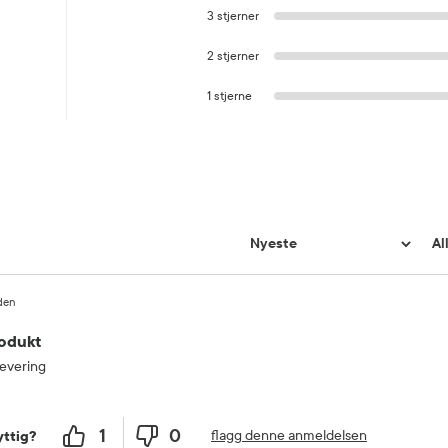
3 stjerner
2 stjerner
1 stjerne
iden
rodukt
levering
1
0
flagg denne anmeldelsen
ttig?