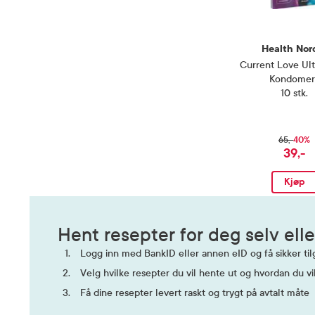
Health Nor
Current Love Ul
Kondomer
10 stk.
40%
65,-
39,-
Kjøp
Hent resepter for deg selv elle
Logg inn med BankID eller annen eID og få sikker tilg
Velg hvilke resepter du vil hente ut og hvordan du vi
Få dine resepter levert raskt og trygt på avtalt måte