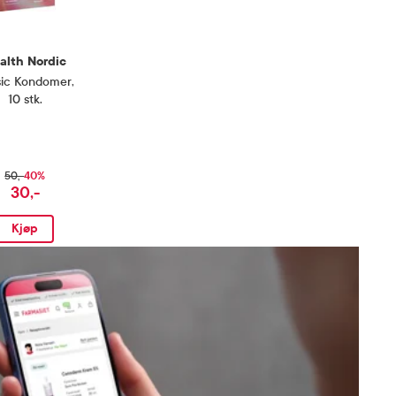
alth Nordic
sic Kondomer
,
10 stk.
40%
50,-
30,-
Kjøp