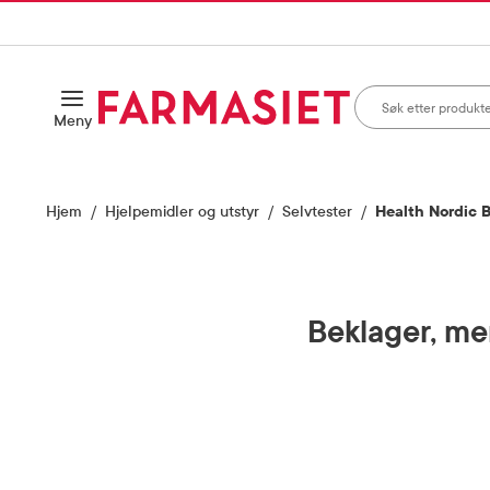
HANDLEKURVEN
IL INNHOLD
Søk i apotek
Åpne
Meny
Skriv inn minst ett te
Hjem
Hjelpemidler og utstyr
Selvtester
Health Nordic B
Beklager, men