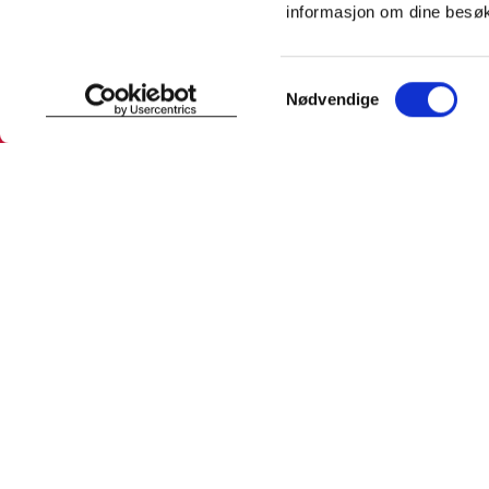
informasjon om dine besøk
Samtykkevalg
Nødvendige
SNARVEIER
INFORMASJ
Min profil
Om Farmas
Mine favoritter
Jobb hos 
Mine bestillinger
Pressekon
Mine resepter
Pasientfor
Resepthistorikk
Sikkerhet
Meldinger fra farmasøyten
Personopp
Se innstill