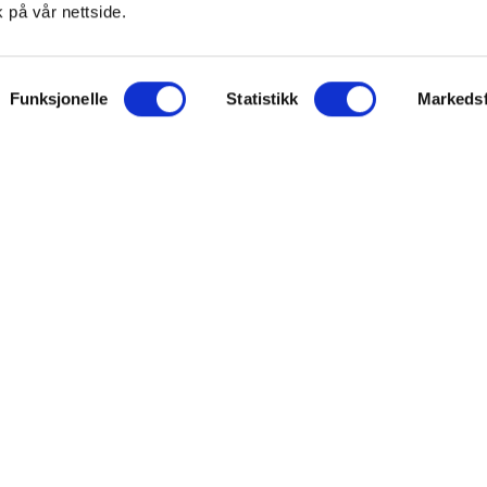
 på vår nettside.
Funksjonelle
Statistikk
Markedsf
ON
SUPPORT
iet.no
Kontakt oss
oss
Frakt og levering
takt
Betalingsmåter
eninger
Bestille reseptvarer
 & personvern
Råd fra apoteket
lysninger
Reklamasjon og angrerett
inger for cookies