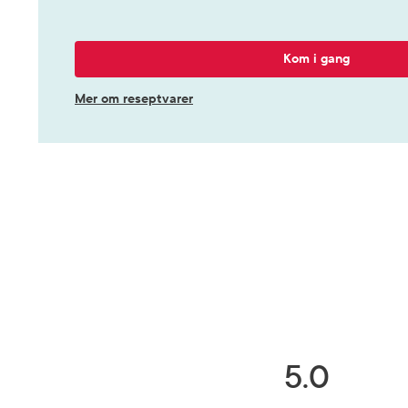
Kom i gang
Mer om reseptvarer
5.0