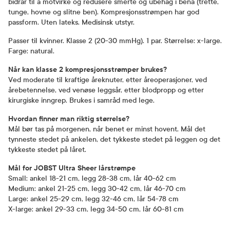
bidrar til å motvirke og redusere smerte og ubehag i bena (trette,
tunge, hovne og slitne ben). Kompresjonsstrømpen har god
passform. Uten lateks. Medisinsk utstyr.
Passer til kvinner. Klasse 2 (20-30 mmHg). 1 par. Størrelse: x-large.
Farge: natural.
Når kan klasse 2 kompresjonsstrømper brukes?
Ved moderate til kraftige åreknuter, etter åreoperasjoner, ved
årebetennelse, ved venøse leggsår, etter blodpropp og etter
kirurgiske inngrep. Brukes i samråd med lege.
Hvordan finner man riktig størrelse?
Mål bør tas på morgenen, når benet er minst hovent. Mål det
tynneste stedet på ankelen, det tykkeste stedet på leggen og det
tykkeste stedet på låret.
Mål for JOBST Ultra Sheer lårstrømpe
Small: ankel 18-21 cm, legg 28-38 cm, lår 40-62 cm
Medium: ankel 21-25 cm, legg 30-42 cm, lår 46-70 cm
Large: ankel 25-29 cm, legg 32-46 cm, lår 54-78 cm
X-large: ankel 29-33 cm, legg 34-50 cm, lår 60-81 cm