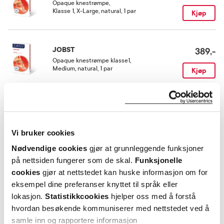
Rom (15-25 grader)
Opaque knestrømpe
,
Klasse 1, X-Large, natural, 1 par
Kjøp
Kategori
Medisinsk utstyr
JOBST
389,-
Opaque knestrømpe klasse1
,
Medium, natural, 1 par
Kjøp
JOBST
369,-
Ultra Sheer knestrømpe
,
Klasse 1, X-Large, sort, 1 par
Kjøp
Vi bruker cookies
Nødvendige cookies
gjør at grunnleggende funksjoner
på nettsiden fungerer som de skal.
Funksjonelle
Utforske JOBST
cookies
gjør at nettstedet kan huske informasjon om for
eksempel dine preferanser knyttet til språk eller
lokasjon.
Statistikkcookies
hjelper oss med å forstå
ANDRE SER OGSÅ PÅ
hvordan besøkende kommuniserer med nettstedet ved å
samle inn og rapportere informasjon