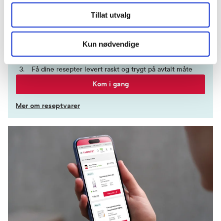
ditt
Tillat utvalg
Logg inn med BankID eller annen eID og få sikker
tilgang til alle dine resepter
Kun nødvendige
Velg hvilke resepter du vil hente ut og hvordan du vil
ha dem levert
Få dine resepter levert raskt og trygt på avtalt måte
Kom i gang
Mer om reseptvarer