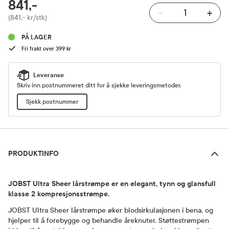
RABATTPROSENT
841,-
-
+
Pris
(841,- kr/stk)
PÅ LAGER
Fri frakt over 399 kr
Leveranse
Skriv inn postnummeret ditt for å sjekke leveringsmetoder.
Sjekk postnummer
Produktinfo
PRODUKTINFO
JOBST Ultra Sheer lårstrømpe er en elegant, tynn og glansfull
klasse 2 kompresjonsstrømpe.
JOBST Ultra Sheer lårstrømpe øker blodsirkulasjonen i bena, og
hjelper til å forebygge og behandle åreknuter. Støttestrømpen