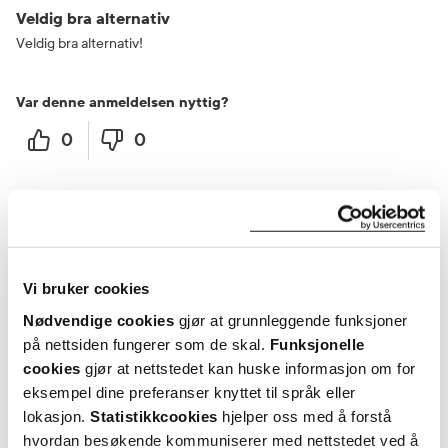
Veldig bra alternativ
Veldig bra alternativ!
Var denne anmeldelsen nyttig?
0
0
flagg denne anmeldelsen
Anne-Kristine
5 måneder siden
Vi bruker cookies
Nødvendige cookies
gjør at grunnleggende funksjoner
Fint
på nettsiden fungerer som de skal.
Funksjonelle
Fint
cookies
gjør at nettstedet kan huske informasjon om for
eksempel dine preferanser knyttet til språk eller
Var denne anmeldelsen nyttig?
lokasjon.
Statistikkcookies
hjelper oss med å forstå
hvordan besøkende kommuniserer med nettstedet ved å
0
0