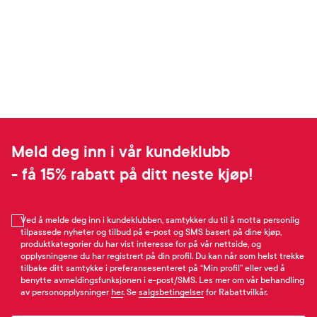
Meld deg inn i vår kundeklubb
- få 15% rabatt på ditt neste kjøp!
Ved å melde deg inn i kundeklubben, samtykker du til å motta personlig
tilpassede nyheter og tilbud på e-post og SMS basert på dine kjøp,
produktkategorier du har vist interesse for på vår nettside, og
opplysningene du har registrert på din profil. Du kan når som helst trekke
tilbake ditt samtykke i preferansesenteret på “Min profil” eller ved å
benytte avmeldingsfunksjonen i e-post/SMS. Les mer om vår behandling
av personopplysninger
her
. Se
salgsbetingelser
for Rabattvilkår.