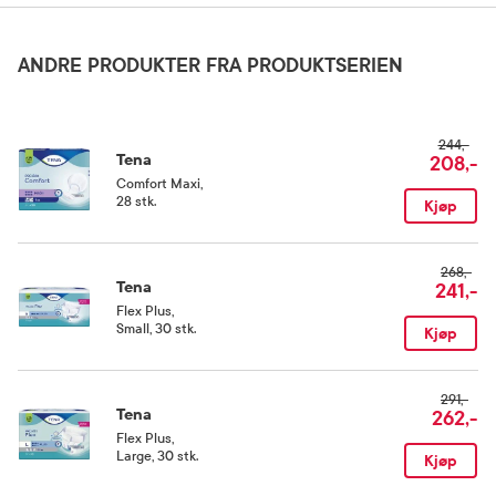
Aqua, PEG-7 Cocoglycerides, PEG-40 Hydrogenated Castor Oil. Phenoxyethanol,
Tetrasodium EDTA, Benzoic Acid, Glycerin, Glyceryl Oleate, Dehydroacetic Acid,
Ethylexylglycerin, Parfum.
ANDRE PRODUKTER FRA PRODUKTSERIEN
244,-
Tena
208,-
Comfort Maxi
,
28 stk.
Kjøp
268,-
Tena
241,-
Flex Plus
,
Small, 30 stk.
Kjøp
291,-
Tena
262,-
Flex Plus
,
Large, 30 stk.
Kjøp