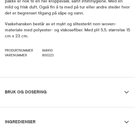
pakke er nok til en hel kroppsvask, samt intimhygiene. Med en
mild og frisk duft. Også fin å ta med på tur eller andre steder hvor
det er begrenset tilgang på såpe og vann.
Vaskehansken består av et mykt og slitesterkt non-woven-
materiale med polyester- og viskosefiber. Med pH 5,5, størrelse 15
cm x 23 cm.
PRODUKTNUMMER
868410
VARENUMMER
800223
Bruk og dosering
BRUK OG DOSERING
Ingredienser
Oppbevaringsbetingelser
INGREDIENSER
Rom (15-25 grader)