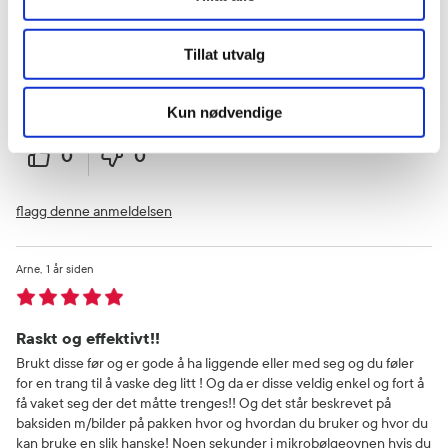
Bra produkt
Tillat utvalg
Greit å ha med på tur:)
Kun nødvendige
Var denne anmeldelsen nyttig?
0
0
flagg denne anmeldelsen
Arne
1 år siden
Raskt og effektivt!!
Brukt disse før og er gode å ha liggende eller med seg og du føler
for en trang til å vaske deg litt ! Og da er disse veldig enkel og fort å
få vaket seg der det måtte trenges!! Og det står beskrevet på
baksiden m/bilder på pakken hvor og hvordan du bruker og hvor du
kan bruke en slik hanske! Noen sekunder i mikrobølgeovnen hvis du