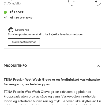
-
+
Pris
(4,75 kr/stk)
PÅ LAGER
Fri frakt over 399 kr
Leveranse
Skriv inn postnummeret ditt for å sjekke leveringsmetoder.
Sjekk postnummer
Produktinfo
PRODUKTINFO
TENA Proskin Wet Wash Glove er en ferdigfuktet vaskehanske
for rengjøring av hele kroppen.
TENA Proskin Wet Wash Glove gir en skånsom og pleiende
kroppsvask uten bruk av såpe og vann. Vaskevotten inneholder
lotion og etterlater huden ren og myk. Behøver ikke skylles av. En