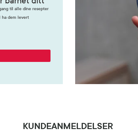
r barnet ditt
ang til alle dine resepter
l ha dem levert
KUNDEANMELDELSER