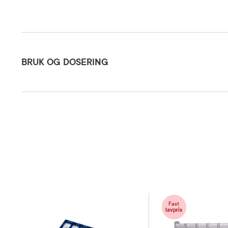
Bruk og dosering
BRUK OG DOSERING
Oppbevaringsbetingelser
Rom (15-2
Fast
lavpris