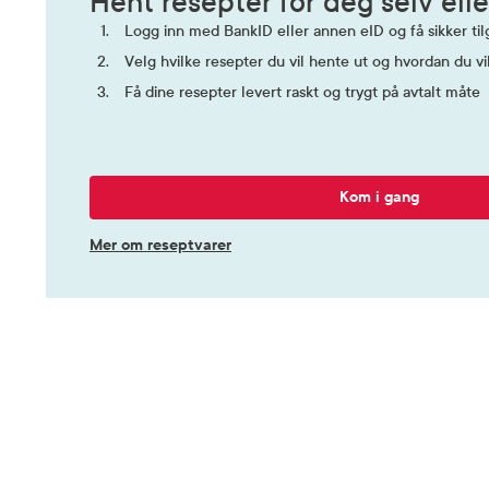
Hent resepter for deg selv elle
Logg inn med BankID eller annen eID og få sikker tilg
Velg hvilke resepter du vil hente ut og hvordan du vi
Få dine resepter levert raskt og trygt på avtalt måte
Kom i gang
Mer om reseptvarer