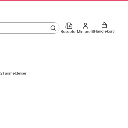
Utfør søk
Min profil
Handlekurv
Resepter
Min profil
Kjøp reseptvare
Logg inn
Min profil
Reseptoversikt
21 anmeldelser
Mine favoritter
Resepthistorikk
Mine bestillinger
Meldinger fra farmasøyten
Kundeservice
33 74 03 24