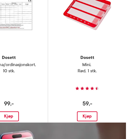
Dosett
Dosett
ma/ordinasjonskort
,
Mini
,
10 stk.
Rød, 1 stk.
99,-
59,-
Kjøp
Kjøp