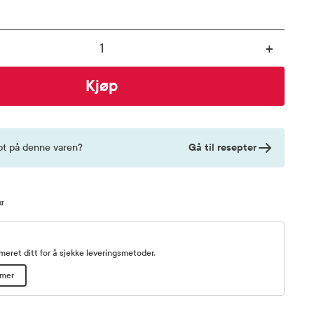
+
Kjøp
Gå til resepter
pt på denne varen?
kr
eret ditt for å sjekke leveringsmetoder.
mmer