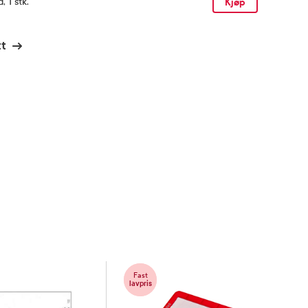
, 1 stk.
Kjøp
t
Fast
lavpris