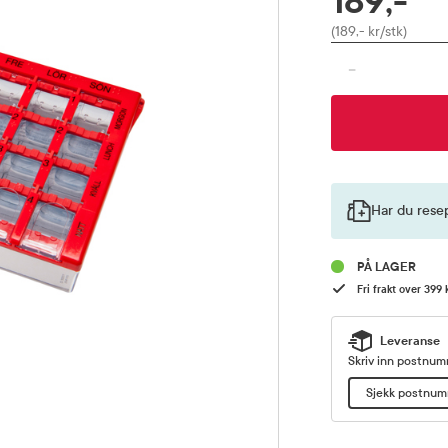
189,-
Pris
(189,- kr/stk)
-
Har du rese
PÅ LAGER
Fri frakt over 399 
Leveranse
Skriv inn postnumm
Sjekk postnu