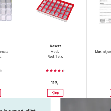
Dosett
nnsats
Medi
,
Maxi skje
t
,
Rød, 1 stk.
119,-
Kjøp