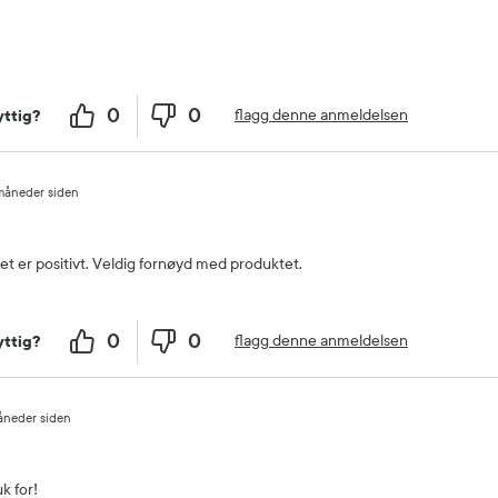
0
0
flagg denne anmeldelsen
ttig?
måneder siden
et er positivt. Veldig fornøyd med produktet.
0
0
flagg denne anmeldelsen
ttig?
åneder siden
k for!