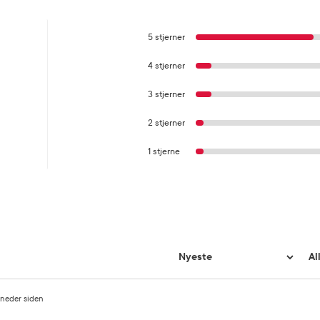
5 stjerner
4 stjerner
3 stjerner
2 stjerner
1 stjerne
neder siden