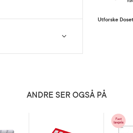
Rød
Utforske Doset
5 grader)
ANDRE SER OGSÅ PÅ
Fast
lavpris