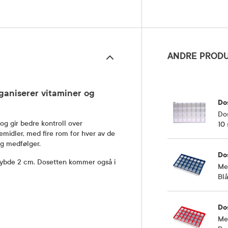
ANDRE PRODU
ganiserer vitaminer og
Do
Dos
og gir bedre kontroll over
10 
emidler, med fire rom for hver av de
ng medfølger.
Do
 dybde 2 cm. Dosetten kommer også i
Me
Blå
Do
Me