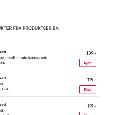
KTER FRA PRODUKTSERIEN
sett
139,-
ett medi innsats transparent
,
stk.
Kjøp
sett
119,-
di
,
, 1 stk.
Kjøp
sett
119,-
di
,