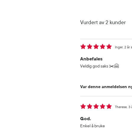
Vurdert av 2 kunder
Inger
2 år 
Anbefales
Veldig god saks ✂️🤗
Var denne anmeldelsen ny
Therese
3 
God.
Enkel å bruke