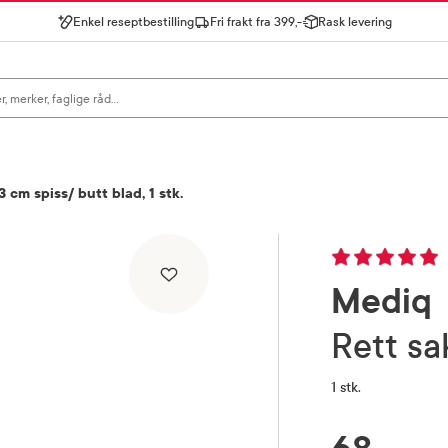
Enkel reseptbestilling
Fri frakt fra 399,-
Rask levering
gn for å se forslag, eller trykk søk.
 cm spiss/ butt blad, 1 stk.
Mediq
Rett s
1 stk.
RABATTPROSENT