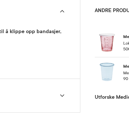
ANDRE PRODU
il å klippe opp bandasjer,
Me
Lok
500
Me
Med
90 
Utforske Medi
5 grader)