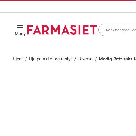
HANDLEKURVEN
IL INNHOLD
Søk i apotek
Åpne
Meny
Skriv inn minst ett te
Hjem
Hjelpemidler og utstyr
Diverse
Mediq Rett saks 13
Vis bilde 1 av 1