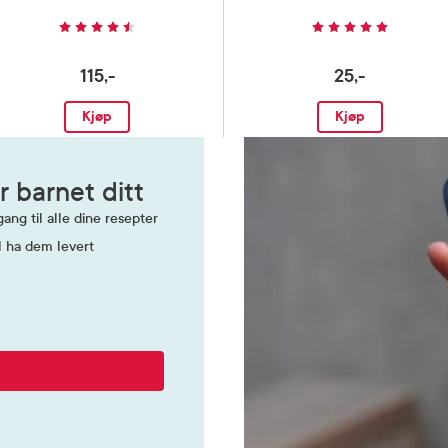
115,-
25,-
Kjøp
Kjøp
r barnet ditt
ang til alle dine resepter
l ha dem levert