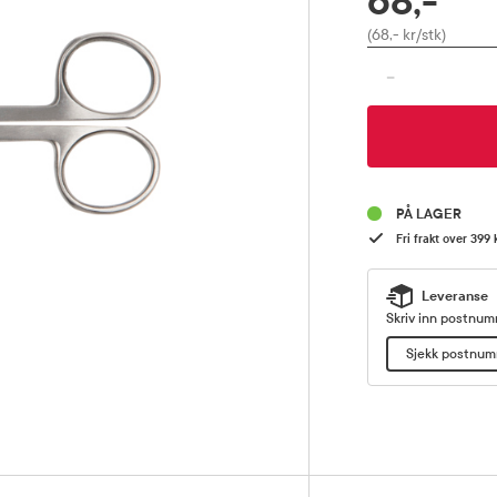
68,-
Pris
(68,- kr/stk)
-
PÅ LAGER
Fri frakt over 399 
Leveranse
Skriv inn postnumm
Sjekk postnu