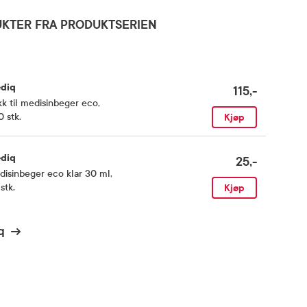
KTER FRA PRODUKTSERIEN
diq
115,-
k til medisinbeger eco
,
 stk.
Kjøp
diq
25,-
isinbeger eco klar 30 ml
,
stk.
Kjøp
q