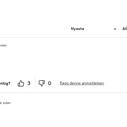
siden
3
0
flagg denne anmeldelsen
ttig?
år siden