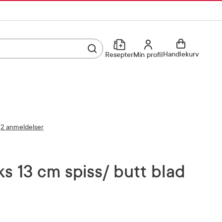
Utfør søk
Min profil
Handlekurv
Resepter
Min profil
Kjøp reseptvare
Logg inn
Min profil
Reseptoversikt
2 anmeldelser
Mine favoritter
Resepthistorikk
Mine bestillinger
Meldinger fra farmasøyten
aks 13 cm spiss/ butt blad
Kundeservice
33 74 03 24