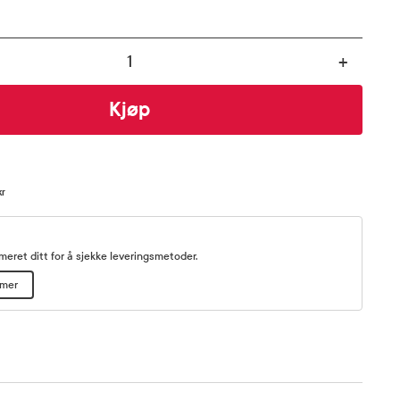
+
Kjøp
kr
eret ditt for å sjekke leveringsmetoder.
mmer