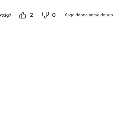
2
0
flagg denne anmeldelsen
ttig?