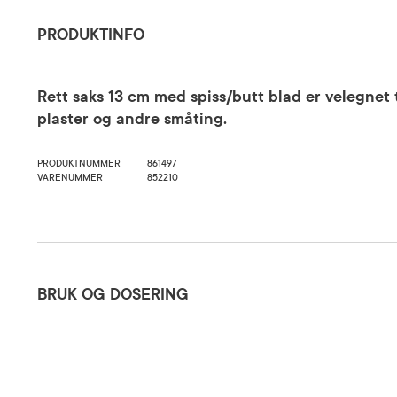
PRODUKTINFO
Rett saks 13 cm med spiss/butt blad er velegnet t
plaster og andre småting.
PRODUKTNUMMER
861497
VARENUMMER
852210
Bruk og dosering
BRUK OG DOSERING
Oppbevaringsbetingelser
Rom (15-2