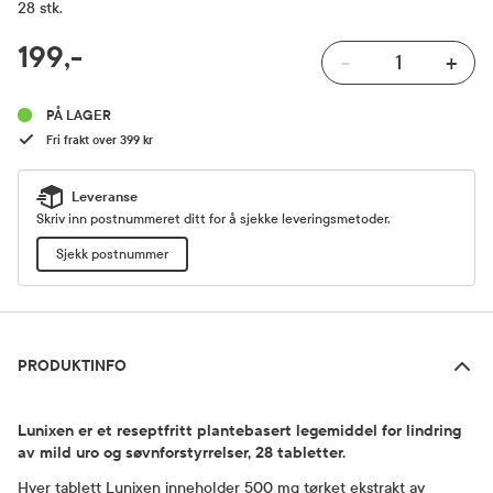
28 stk.
RABATTPROSENT
199,-
-
+
Pris
PÅ LAGER
Fri frakt over 399 kr
Leveranse
Skriv inn postnummeret ditt for å sjekke leveringsmetoder.
Sjekk postnummer
Produktinfo
PRODUKTINFO
Lunixen er et reseptfritt plantebasert legemiddel for lindring
av mild uro og søvnforstyrrelser, 28 tabletter.
Hver tablett Lunixen inneholder 500 mg tørket ekstrakt av