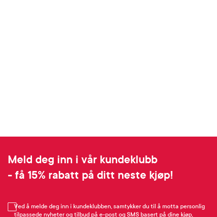
Meld deg inn i vår kundeklubb
- få 15% rabatt på ditt neste kjøp!
Ved å melde deg inn i kundeklubben, samtykker du til å motta personlig
tilpassede nyheter og tilbud på e-post og SMS basert på dine kjøp,