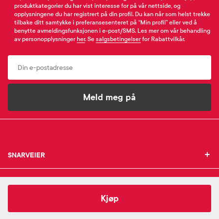
produktkategorier du har vist interesse for på vår nettside, og
opplysningene du har registrert på din profil. Du kan når som helst trekke
tilbake ditt samtykke i preferansesenteret på “Min profil” eller ved å
benytte avmeldingsfunksjonen i e-post/SMS. Les mer om vår behandling
av personopplysninger
her
. Se
salgsbetingelser
for Rabattvilkår.
Email
Meld meg på
SNARVEIER
SNARVEIER
INFORMASJON
Min profil
INFORMASJON
Mine favoritter
199,-
Lunixen
Valerianarot
Kjøp
Mine bestillinger
SUPPORT
Om Farmasiet.no
SUPPORT
Mine resepter
Jobb hos oss