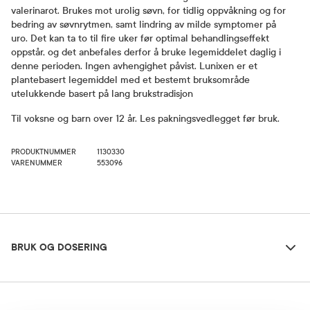
valerinarot. Brukes mot urolig søvn, for tidlig oppvåkning og for
bedring av søvnrytmen, samt lindring av milde symptomer på
uro. Det kan ta to til fire uker før optimal behandlingseffekt
oppstår, og det anbefales derfor å bruke legemiddelet daglig i
denne perioden. Ingen avhengighet påvist. Lunixen er et
plantebasert legemiddel med et bestemt bruksområde
utelukkende basert på lang brukstradisjon
Til voksne og barn over 12 år. Les pakningsvedlegget før bruk.
PRODUKTNUMMER
1130330
VARENUMMER
553096
Bruk og dosering
BRUK OG DOSERING
Ingredienser
Dosering og bruksområde