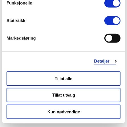
Mer om reseptvarer
Funksjonelle
Kategori
Statistikk
Plantebasert legemiddel, Legemiddel
Markedsføring
Detaljer
Tillat alle
Tillat utvalg
Kun nødvendige