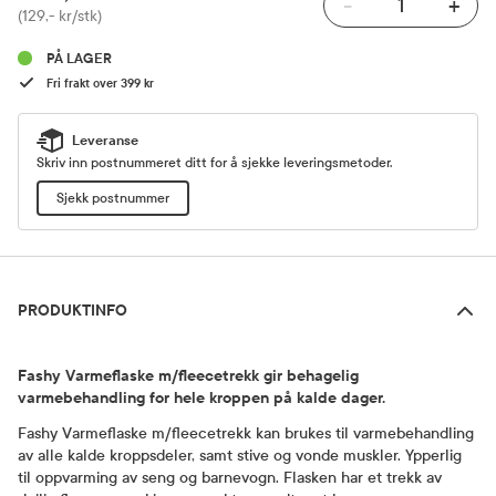
-
+
Pris
(129,- kr/stk)
PÅ LAGER
Fri frakt over 399 kr
Leveranse
Skriv inn postnummeret ditt for å sjekke leveringsmetoder.
Sjekk postnummer
Produktinfo
PRODUKTINFO
Fashy Varmeflaske m/fleecetrekk gir behagelig
varmebehandling for hele kroppen på kalde dager.
Fashy Varmeflaske m/fleecetrekk kan brukes til varmebehandling
av alle kalde kroppsdeler, samt stive og vonde muskler. Ypperlig
til oppvarming av seng og barnevogn. Flasken har et trekk av