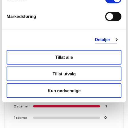
Markedsføring
KUNDEANMELDELSER
Detaljer
1 anmeldelse
Tillat alle
5 stjerner
0
Tillat utvalg
4 stjerner
0
Kun nødvendige
3 stjerner
0
2 stjerner
1
1 stjerne
0