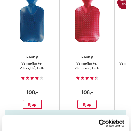
Super
pris
Fashy
Fashy
Varmeflaske
,
Varmeflaske
,
Varmef
2 liter, blå, 1 stk.
2 liter, rød, 1 stk.
2
108,-
108,-
Kjøp
Kjøp
Hent resepter for deg selv eller barnet
ditt