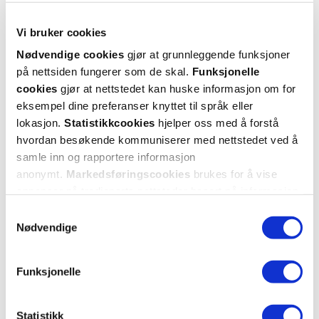
Logg inn med BankID eller annen eID og få sikker
tilgang til alle dine resepter
Vi bruker cookies
Velg hvilke resepter du vil hente ut og hvordan du vil
Nødvendige cookies
gjør at grunnleggende funksjoner
ha dem levert
på nettsiden fungerer som de skal.
Funksjonelle
Få dine resepter levert raskt og trygt på avtalt måte
cookies
gjør at nettstedet kan huske informasjon om for
Kom i gang
eksempel dine preferanser knyttet til språk eller
lokasjon.
Statistikkcookies
hjelper oss med å forstå
Mer om reseptvarer
hvordan besøkende kommuniserer med nettstedet ved å
samle inn og rapportere informasjon
anonymt.
Markedsføringscookies
brukes for å vise
annonser på tredjeparts nettsteder basert på informasjon
om dine besøk på vår nettside.
Samtykkevalg
Nødvendige
Funksjonelle
Statistikk