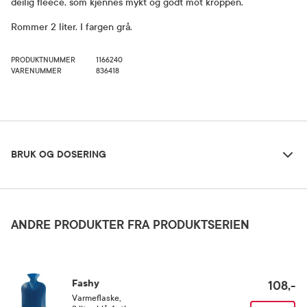
deilig fleece, som kjennes mykt og godt mot kroppen.
Rommer 2 liter. I fargen grå.
PRODUKTNUMMER
1166240
VARENUMMER
836418
Bruk og dosering
BRUK OG DOSERING
Oppbevaringsbetingelser
Rom (15-25 grader)
ANDRE PRODUKTER FRA PRODUKTSERIEN
Fashy
108,-
Varmeflaske
,