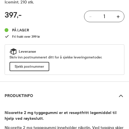
Icemint, 210 stk.
RABATTPROSENT
397,-
-
+
Pris
PÅ LAGER
Fri frakt over 399 kr
Leveranse
Skriv inn postnummeret ditt for å sjekke leveringsmetoder.
Sjekk postnummer
Produktinfo
PRODUKTINFO
Nicorette 2 mg tyggegummi er et reseptfritt legemiddel til
hjelp ved røykeslutt.
Nicorette 2 mg tyggegummi inneholder nikotin. Ved tygging skjer