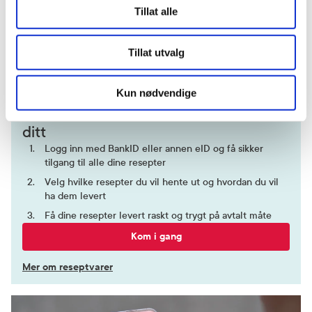
Tillat alle
Icemint
127,-
397,-
Kategori
Tillat utvalg
Legemiddel
Kjøp
Kjøp
Kun nødvendige
Hent resepter for deg selv eller barnet
ditt
Logg inn med BankID eller annen eID og få sikker
tilgang til alle dine resepter
Velg hvilke resepter du vil hente ut og hvordan du vil
ha dem levert
Få dine resepter levert raskt og trygt på avtalt måte
Kom i gang
Mer om reseptvarer