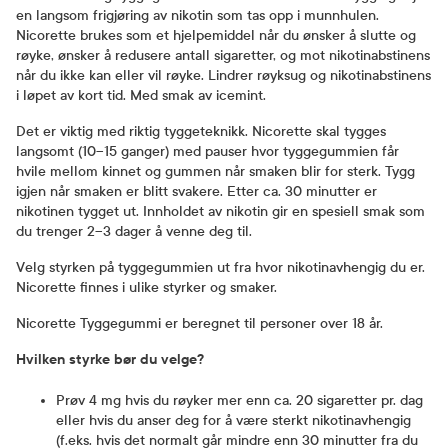
en langsom frigjøring av nikotin som tas opp i munnhulen.
Nicorette brukes som et hjelpemiddel når du ønsker å slutte og
røyke, ønsker å redusere antall sigaretter, og mot nikotinabstinens
når du ikke kan eller vil røyke. Lindrer røyksug og nikotinabstinens
i løpet av kort tid. Med smak av icemint.
Det er viktig med riktig tyggeteknikk. Nicorette skal tygges
langsomt (10–15 ganger) med pauser hvor tyggegummien får
hvile mellom kinnet og gummen når smaken blir for sterk. Tygg
igjen når smaken er blitt svakere. Etter ca. 30 minutter er
nikotinen tygget ut. Innholdet av nikotin gir en spesiell smak som
du trenger 2–3 dager å venne deg til.
Velg styrken på tyggegummien ut fra hvor nikotinavhengig du er.
Nicorette finnes i ulike styrker og smaker.
Nicorette Tyggegummi er beregnet til personer over 18 år.
Hvilken styrke bør du velge?
Prøv 4 mg hvis du røyker mer enn ca. 20 sigaretter pr. dag
eller hvis du anser deg for å være sterkt nikotinavhengig
(f.eks. hvis det normalt går mindre enn 30 minutter fra du