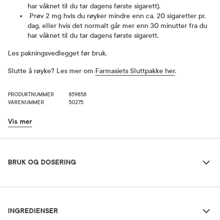
har våknet til du tar dagens første sigarett).
Prøv 2 mg hvis du røyker mindre enn ca. 20 sigaretter pr.
dag, eller hvis det normalt går mer enn 30 minutter fra du
har våknet til du tar dagens første sigarett.
Les pakningsvedlegget før bruk.
Slutte å røyke? Les mer om
Farmasiets Sluttpakke her
.
PRODUKTNUMMER
859858
VARENUMMER
50275
Vis mer
Bruk og dosering
BRUK OG DOSERING
Ingredienser
Dosering og bruksområde
INGREDIENSER
Nicorette tyggegummi 2 mg kan brukes alene eller i kombinasjon