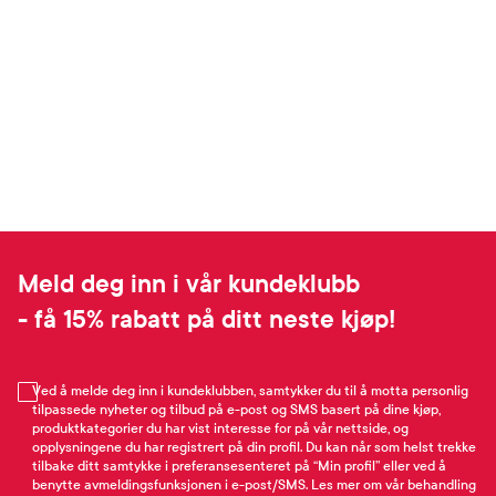
Meld deg inn i vår kundeklubb
- få 15% rabatt på ditt neste kjøp!
Ved å melde deg inn i kundeklubben, samtykker du til å motta personlig
tilpassede nyheter og tilbud på e-post og SMS basert på dine kjøp,
produktkategorier du har vist interesse for på vår nettside, og
opplysningene du har registrert på din profil. Du kan når som helst trekke
tilbake ditt samtykke i preferansesenteret på “Min profil” eller ved å
benytte avmeldingsfunksjonen i e-post/SMS. Les mer om vår behandling