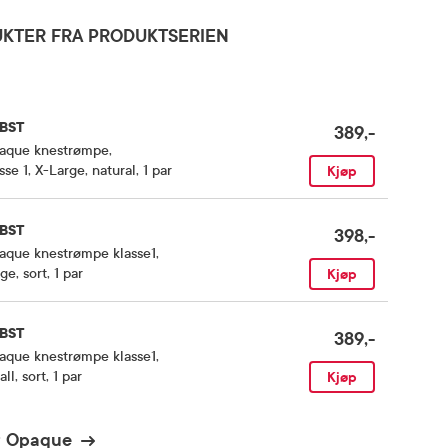
KTER FRA PRODUKTSERIEN
BST
389,-
aque knestrømpe
,
sse 1, X-Large, natural, 1 par
Kjøp
BST
398,-
aque knestrømpe klasse1
,
ge, sort, 1 par
Kjøp
BST
389,-
aque knestrømpe klasse1
,
ll, sort, 1 par
Kjøp
t Opaque