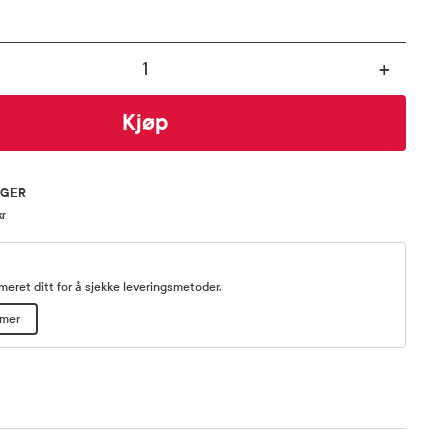
+
Kjøp
AGER
kr
eret ditt for å sjekke leveringsmetoder.
mmer