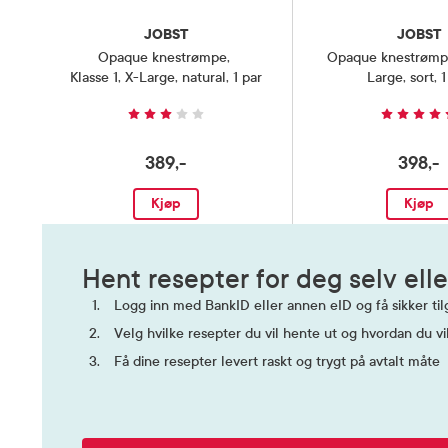
Kompresjo
JOBST
JOBST
med akutt
Forsiktighetsregler
forsiktigh
Opaque knestrømpe
,
Opaque knestrømpe
arteriell 
Klasse 1, X-Large, natural, 1 par
Large, sort, 1
nøye og fø
Oppbevaringsbetingelser
Rom (15-2
389,-
398,-
Kjøp
Kjøp
Hent resepter for deg selv elle
Logg inn med BankID eller annen eID og få sikker tilg
Velg hvilke resepter du vil hente ut og hvordan du vi
Få dine resepter levert raskt og trygt på avtalt måte