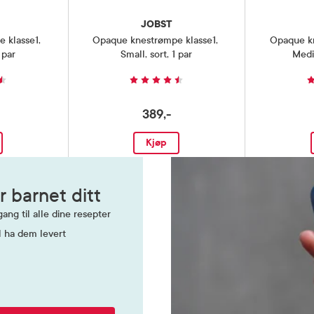
nsstrømper anbefales ikke til de
JOBST
e betennelser i huden. Brukes med
et ved diabetes eller nedsatt
 klasse1
,
Opaque knestrømpe klasse1
,
Opaque k
sirkulasjon. Les pakningsvedlegget
 par
Small, sort, 1 par
Medi
lg forsiktighetsregler, tips og råd
5 grader)
389,-
Kjøp
r barnet ditt
ang til alle dine resepter
l ha dem levert