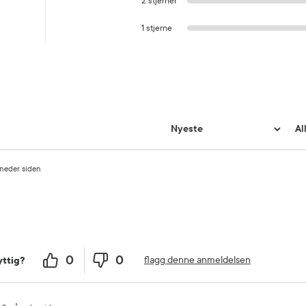
2 stjerner
1 stjerne
neder siden
0
0
flagg denne anmeldelsen
ttig?