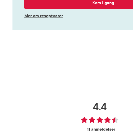
Kom i gang
Mer om reseptvarer
4.4
11 anmeldelser