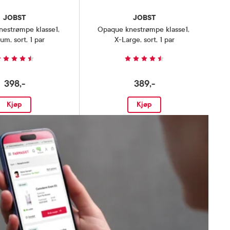
JOBST
JOBST
nestrømpe klasse1
,
Opaque knestrømpe klasse1
,
um, sort, 1 par
X-Large, sort, 1 par
398,-
389,-
Kjøp
Kjøp