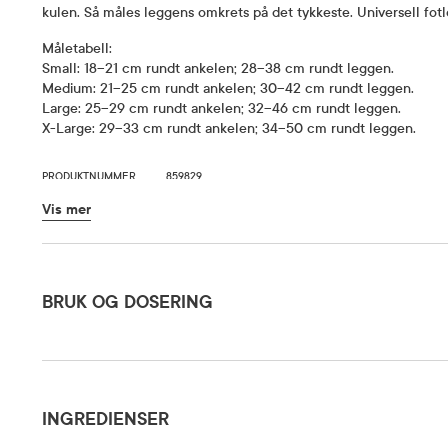
kulen. Så måles leggens omkrets på det tykkeste. Universell fot
Måletabell:
Small: 18–21 cm rundt ankelen; 28–38 cm rundt leggen.
Medium: 21–25 cm rundt ankelen; 30–42 cm rundt leggen.
Large: 25–29 cm rundt ankelen; 32–46 cm rundt leggen.
X-Large: 29–33 cm rundt ankelen; 34–50 cm rundt leggen.
PRODUKTNUMMER
859829
VARENUMMER
893517
Vis mer
Bruk og dosering
BRUK OG DOSERING
Ingredienser
For å finn
måles til 
INGREDIENSER
strømpe. 