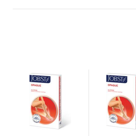
er minst h
tabell i p
78 % nylon, 22 % elastan
Det anbef
morgenen 
kvelden f
Eureka st
gummihans
gjør det e
forlenge 
Dosering og bruksområde
og negler
pakningsv
grader ut
vaskepose 
i. Strømpe
optimal e
holder ko
dags bruk
riktig. Hu
skade str
på kvelde
informasj