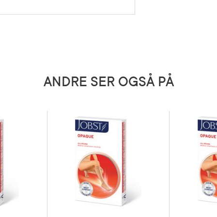
ovne. Fotlengden er universal. Se
roduktinfo for å finne din størrelse.
ales at en tar på seg strømpene på
da bena er tynnest og av på
ør du legger deg. Bruk gjerne
rømpepåtrekker og/eller
ker når du tar på strømpen. Det
nklere å få de på og er med på å
holdbarheten på strømpen. Smykker
ANDRE SER OGSÅ PÅ
 kan skade strømpen. Se
edlegget for tips. Vaskes ved 40
en skyllemiddel. Bruk gjerne en
for å unngå at strømpene blir dratt
ne bør vaskes/skylles hver dag for
ffekt av kompresjonen. Strømpene
mpresjonen i 6 måneder med hver
 forutsatt at du bruker strømpen
sk god fotpleie. Tørr og hard hud kan
ømpen. Smør gjerne bena med krem
n for å forebygge tørre ben. For mer
on se www.jobst.no