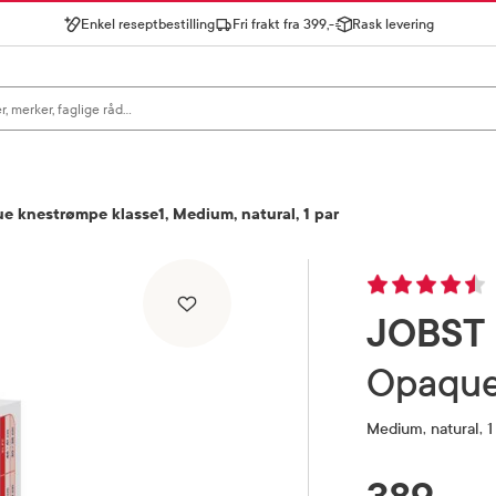
Enkel reseptbestilling
Fri frakt fra 399,-
Rask levering
gn for å se forslag, eller trykk søk.
 knestrømpe klasse1, Medium, natural, 1 par
JOBST
Opaqu
Medium, natural, 1
RABATTPROSENT