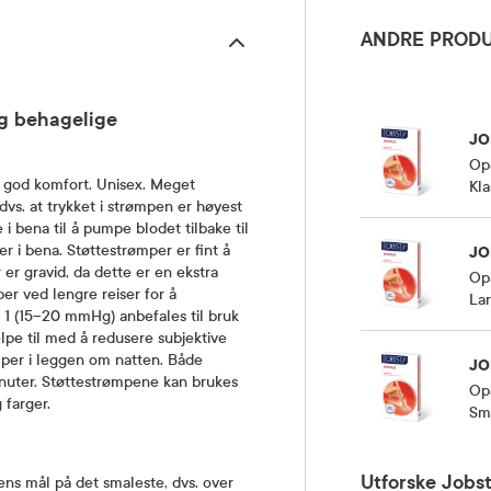
ANDRE PRODU
g behagelige
JO
Op
god komfort. Unisex. Meget
Kla
vs. at trykket i strømpen er høyest
 bena til å pumpe blodet tilbake til
r i bena. Støttestrømper er fint å
JO
 er gravid, da dette er en ekstra
Op
er ved lengre reiser for å
Lar
1 (15–20 mmHg) anbefales til bruk
elpe til med å redusere subjektive
mper i leggen om natten. Både
JO
nuter. Støttestrømpene kan brukes
Op
 farger.
Sma
Utforske Jobs
elens mål på det smaleste, dvs. over