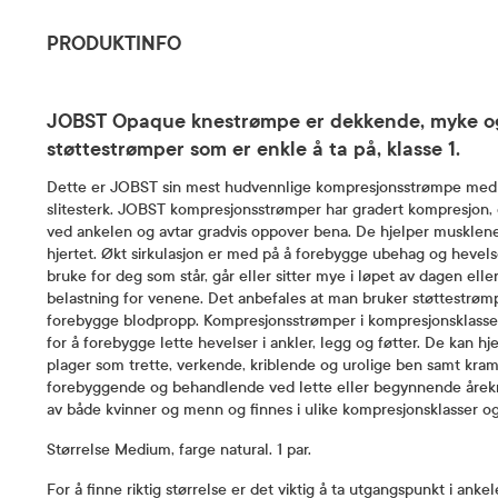
PRODUKTINFO
JOBST Opaque knestrømpe er dekkende, myke o
støttestrømper som er enkle å ta på, klasse 1.
Dette er JOBST sin mest hudvennlige kompresjonsstrømpe med 
slitesterk. JOBST kompresjonsstrømper har gradert kompresjon, d
ved ankelen og avtar gradvis oppover bena. De hjelper musklene i
hjertet. Økt sirkulasjon er med på å forebygge ubehag og hevelse
bruke for deg som står, går eller sitter mye i løpet av dagen eller
belastning for venene. Det anbefales at man bruker støttestrømp
forebygge blodpropp. Kompresjonsstrømper i kompresjonsklasse 
for å forebygge lette hevelser i ankler, legg og føtter. De kan hj
plager som trette, verkende, kriblende og urolige ben samt kra
forebyggende og behandlende ved lette eller begynnende årek
av både kvinner og menn og finnes i ulike kompresjonsklasser og
Størrelse Medium, farge natural. 1 par.
For å finne riktig størrelse er det viktig å ta utgangspunkt i ank