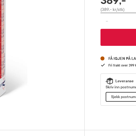
389,-
Pris
(389,- kr/stk)
-
FÅ IGJEN PÅ L
Fri frakt over 399 
Leveranse
Skriv inn postnumm
Sjekk postnu