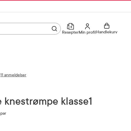
Utfør søk
Min profil
Handlekurv
Resepter
Min profil
Kjøp reseptvare
Logg inn
Min profil
Reseptoversikt
11 anmeldelser
Mine favoritter
Resepthistorikk
Mine bestillinger
Meldinger fra farmasøyten
e knestrømpe klasse1
 par
Kundeservice
33 74 03 24