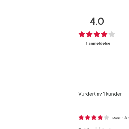
4.0
1 anmeldelse
Vurdert av 1 kunder
Marie
1 år