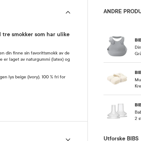
ANDRE PRODU
d tre smokker som har ulike
BI
Din
en din finne sin favorittsmokk av de
Grå
e er laget av naturgummi (latex) og
BI
en lys beige (ivory). 100 % fri for
Mu
Kre
BI
Bab
2 s
Utforske BIBS