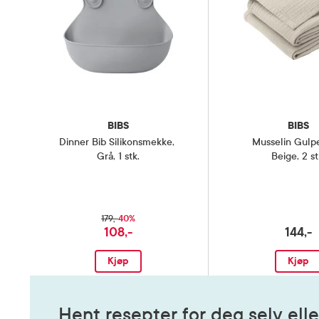
BIBS
BIBS
Dinner Bib Silikonsmekke
,
Musselin Gulp
Grå, 1 stk.
Beige, 2 st
40%
179,-
108,-
144,-
Kjøp
Kjøp
Hent resepter for deg selv elle