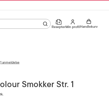
Utfør søk
Min profil
Handlekurv
Resepter
Min profil
Kjøp reseptvare
Logg inn
Min profil
Reseptoversikt
1 anmeldelse
Mine favoritter
Resepthistorikk
Mine bestillinger
Meldinger fra farmasøyten
 Colour Smokker Str. 1
tk.
Kundeservice
33 74 03 24