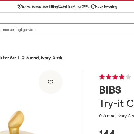
Enkel reseptbestilling
Fri frakt fra 399,-
Rask levering
gn for å se forslag, eller trykk søk.
ker Str. 1, 0-6 mnd, ivory, 3 stk.
BIBS
Try-it
0-6 mnd, ivory, 3 s
RABATTPROSENT