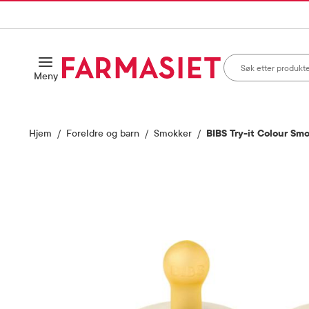
HANDLEKURVEN
IL INNHOLD
Søk i apotek
Åpne
Meny
Skriv inn minst ett te
Hjem
Foreldre og barn
Smokker
BIBS Try-it Colour Smok
Vis bilde 1 av 2