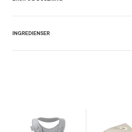
Ingredienser
Oppbevaringsbetingelser
Rom (15-2
INGREDIENSER
Natural Rubber Latex.