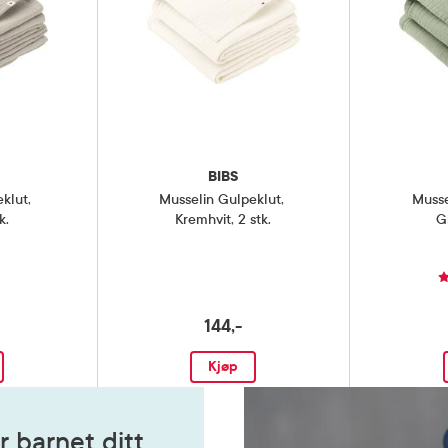
BIBS
eklut
,
Musselin Gulpeklut
,
Musse
k.
Kremhvit, 2 stk.
G
144,-
Kjøp
r barnet ditt