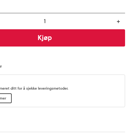
+
Kjøp
kr
eret ditt for å sjekke leveringsmetoder.
mmer