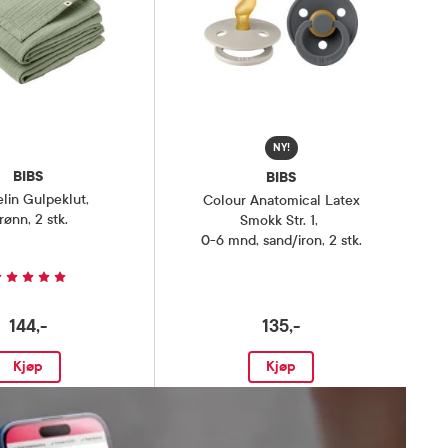
NY!
BIBS
BIBS
lin Gulpeklut
,
Colour Anatomical Latex
rønn, 2 stk.
Smokk Str. 1
,
0-6 mnd, sand/iron, 2 stk.
144,-
135,-
Kjøp
Kjøp