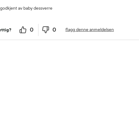
 godkjent av baby dessverre
0
0
flagg denne anmeldelsen
ttig?