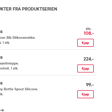
KTER FRA PRODUKTSERIEN
179,-
BS
108,-
ner Bib Silikonsmekke
,
, 1 stk.
Kjøp
BS
224,-
sselinteppe
,
mhvit, 1 stk.
Kjøp
BS
99,-
y Bottle Spout Silicone
,
tk.
Kjøp