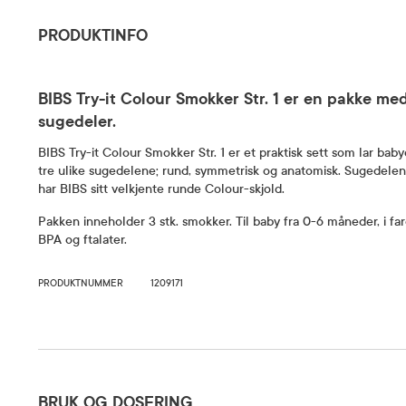
PRODUKTINFO
BIBS Try-it Colour Smokker Str. 1 er en pakke me
sugedeler.
BIBS Try-it Colour Smokker Str. 1 er et praktisk sett som lar baby
tre ulike sugedelene; rund, symmetrisk og anatomisk. Sugedelen
har BIBS sitt velkjente runde Colour-skjold.
Pakken inneholder 3 stk. smokker. Til baby fra 0-6 måneder, i farg
BPA og ftalater.
PRODUKTNUMMER
1209171
Bruk og dosering
BRUK OG DOSERING