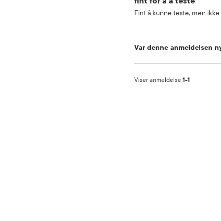
fint for å å teste
Fint å kunne teste, men ikke
Var denne anmeldelsen ny
Viser anmeldelse
1-1