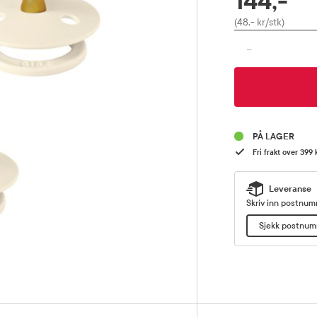
144,-
Pris
(48,- kr/stk)
-
PÅ LAGER
Fri frakt over 399 
Leveranse
Skriv inn postnumm
Sjekk postnu