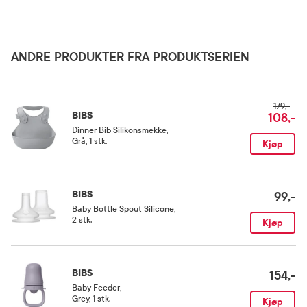
slitasje på smokken må den byttes ut umiddelbart.
Shield: Food-grade PP Nipple: Silicone
Oppbevaringsbetingelser
ANDRE PRODUKTER FRA PRODUKTSERIEN
Rom (15-25 grader)
179,-
BIBS
108,-
Dinner Bib Silikonsmekke
,
Grå, 1 stk.
Kjøp
BIBS
99,-
Baby Bottle Spout Silicone
,
2 stk.
Kjøp
BIBS
154,-
Baby Feeder
,
Grey, 1 stk.
Kjøp