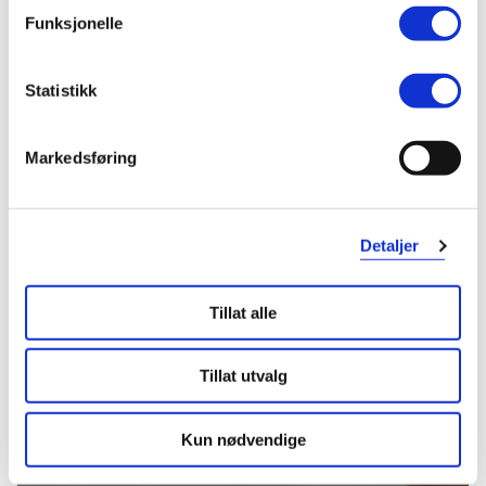
Funksjonelle
40%
179,-
Statistikk
108,-
69,-
Kjøp
Kjøp
Markedsføring
Hent resepter for deg selv eller barnet
ditt
Detaljer
Logg inn med BankID eller annen eID og få sikker
tilgang til alle dine resepter
Velg hvilke resepter du vil hente ut og hvordan du vil
Tillat alle
ha dem levert
Få dine resepter levert raskt og trygt på avtalt måte
Tillat utvalg
Kom i gang
Mer om reseptvarer
Kun nødvendige