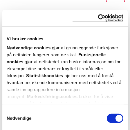
Utforske BIBS
Vi bruker cookies
ANDRE SER OGSÅ PÅ
Nødvendige cookies
gjør at grunnleggende funksjoner
på nettsiden fungerer som de skal.
Funksjonelle
cookies
gjør at nettstedet kan huske informasjon om for
eksempel dine preferanser knyttet til språk eller
lokasjon.
Statistikkcookies
hjelper oss med å forstå
hvordan besøkende kommuniserer med nettstedet ved å
samle inn og rapportere informasjon
anonymt.
Markedsføringscookies
brukes for å vise
annonser på tredjeparts nettsteder basert på informasjon
om dine besøk på vår nettside.
Samtykkevalg
BIBS
BIBS
Nødvendige
Dinner Bib Silikonsmekke
,
Tåteflaskehåndtak
,
Colour
Grå, 1 stk.
Kremhvit, 1 stk.
0-6 mn