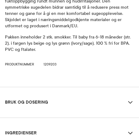
fuktoppbygging rundt munnen og hudirritasjoner. Den
symmetriske sugedelen bidrar samtidig til å redusere press mot
tenner og gane for å gi en mer komfortabel sugeopplevelse.
Skjoldet er laget i næringsmiddelgodkjente materialer og er
utformet og produsert i Danmark/EU.
Pakken inneholder 2 stk. smokker. Til baby fra 6-18 måneder (str.
2), i fargen lys beige og lys grønn (ivory/sage). 100 % fri for BPA,
PVC og ftalater.
PRODUKTNUMMER
1209203
Bruk og dosering
BRUK OG DOSERING
Ingredienser
Forsiktighetsregler
INGREDIENSER
Smokkene bør byttes ut hver 4-6. uke. Dersom det er tegn på