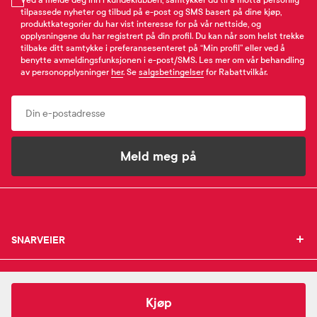
Ved å melde deg inn i kundeklubben, samtykker du til å motta personlig
tilpassede nyheter og tilbud på e-post og SMS basert på dine kjøp,
produktkategorier du har vist interesse for på vår nettside, og
opplysningene du har registrert på din profil. Du kan når som helst trekke
tilbake ditt samtykke i preferansesenteret på “Min profil” eller ved å
benytte avmeldingsfunksjonen i e-post/SMS. Les mer om vår behandling
av personopplysninger
her
. Se
salgsbetingelser
for Rabattvilkår.
Email
Meld meg på
SNARVEIER
SNARVEIER
INFORMASJON
Min profil
INFORMASJON
Mine favoritter
124,-
BIBS
Supreme Silicone Smokk Str. 2
Kjøp
Mine bestillinger
SUPPORT
Om Farmasiet.no
SUPPORT