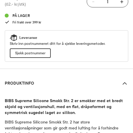
-
+
Pris
(62,- kr/stk)
PÅ LAGER
Fri frakt over 399 kr
Leveranse
Skriv inn postnummeret ditt for å sjekke leveringsmetoder.
Sjekk postnummer
Produktinfo
PRODUKTINFO
BIBS Supreme Silicone Smokk Str. 2 er smokker med et bredt
skjold og ventilasjonshull, med en flat, dråpeformet og
symmetrisk sugedel laget av silikon.
BIBS Supreme Silicone Smokk Str. 2 har store
ventilasjonsåpninger som gir godt med lufting for å forhindre