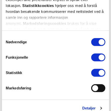
0
0
lokasjon.
Statistikkcookies
hjelper oss med å forstå
hvordan besøkende kommuniserer med nettstedet ved å
samle inn og rapportere informasjon
flagg denne anmeldelsen
anonymt.
Markedsføringscookies
brukes for å vise
annonser på tredjeparts nettsteder basert på informasjon
Karina
11 dager siden
om dine besøk på vår nettside.
Samtykkevalg
Nødvendige
👍
👍
Funksjonelle
Var denne anmeldelsen nyttig?
Statistikk
0
0
Markedsføring
flagg denne anmeldelsen
Detaljer
Katrine
20 dager siden