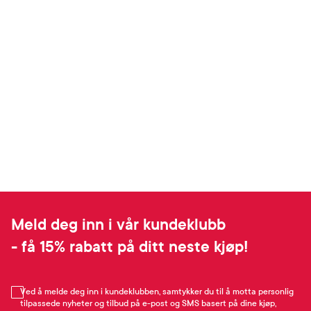
Meld deg inn i vår kundeklubb
- få 15% rabatt på ditt neste kjøp!
Ved å melde deg inn i kundeklubben, samtykker du til å motta personlig
tilpassede nyheter og tilbud på e-post og SMS basert på dine kjøp,