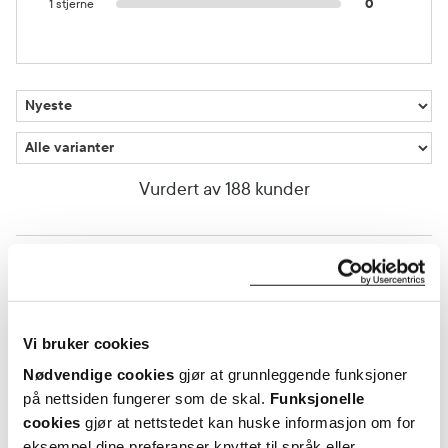
1 stjerne
0
Vurdert av 188 kunder
Mona
7 dager siden
Den hjelper med klåing. Hevelse . Tørrhet
Vi bruker cookies
Fikk hudsykdommen etter Føtsel. Underlivet . Som jeg må bruke
hele livet 🫩
Nødvendige cookies
gjør at grunnleggende funksjoner
på nettsiden fungerer som de skal.
Funksjonelle
cookies
gjør at nettstedet kan huske informasjon om for
Var denne anmeldelsen nyttig?
eksempel dine preferanser knyttet til språk eller