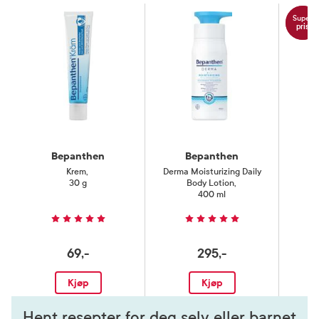
Super
pris
Bepanthen
Bepanthen
Krem
,
Derma Moisturizing Daily
30 g
Body Lotion
,
400 ml
69,-
295,-
Kjøp
Kjøp
Hent resepter for deg selv eller barnet