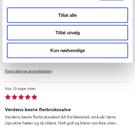
Tillat alle
Et must!
Verdens beste salve til såre bakender for både liten og stor
Tillat utvalg
Var denne anmeldelsen nyttig?
Kun nødvendige
0
0
flagg denne anmeldelsen
Silje
23 dager siden
Verdens beste flerbrukssalve
Verdens beste flerbrukssalve! Alt fra bleiestell, små sår, tørre
/sprukne hæler og så videre. Helt gull og klarer oss ikke uten.