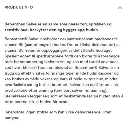
PRODUKTINFO
Bepanthen Salve er en salve som nærer tørr, sprukken og
sensitiv hud, beskytter den og bygger opp huden.
Bepanthen® Salve inneholder dexpanthenol som omdannes til
vitamin B5 (pantotensyre) i huden. Det er klinisk dokumentert at
vitamin B5 fremmer oppbyggingen av det ytterste hudlaget.
Spesielt egnet til spedbarnspleie fordi den bidrar til å forebygge
røde barnerumper og bleieutslett, og kan med fordel anvendes
ved hvert bleieskift som en bleiesalve. Bepanthen® Salve er en
trygg og effektiv salve for mange typer milde hudirritasjoner og
kan brukes av både voksne og barn til pleie av tørr hud, mindre
overfladiske sår og lett solbrenthet. Salven kan også smøres på
brystvortene etter amming (tørk bort salven før amming).
Stellekremen legger seg som et beskyttende lag på huden uten å
tette porene slik at huden får puste.
Inneholder ingen stoffer som kan virke dehydrerende. Uten
parfyme.