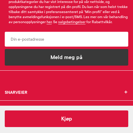
produktkategorier du har vist interesse for på vår nettside, og
opplysningene du har registrert på din profil. Du kan når som helst trekke
tilbake ditt samtykke i preferansesenteret på “Min profil” eller ved å
benytte avmeldingsfunksjonen i e-post/SMS. Les mer om vår behandling
av personopplysninger
her
. Se
salgsbetingelser
for Rabattvilkår.
Email
Meld meg på
SNARVEIER
SNARVEIER
INFORMASJON
Min profil
INFORMASJON
Mine favoritter
154,-
Bepanthen
Salve
Kjøp
Mine bestillinger
SUPPORT
Om Farmasiet.no
SUPPORT
Mine resepter
Jobb hos oss