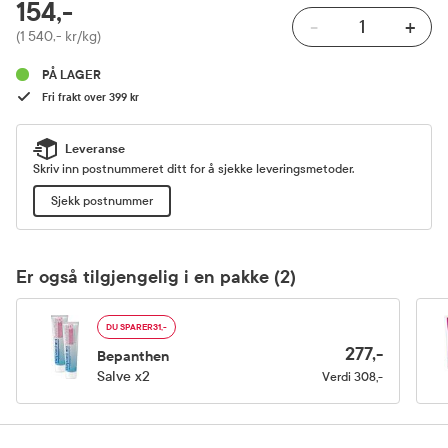
RABATTPROSENT
154,-
-
+
Pris
(1 540,- kr/kg)
PÅ LAGER
Fri frakt over 399 kr
Leveranse
Skriv inn postnummeret ditt for å sjekke leveringsmetoder.
Sjekk postnummer
Er også tilgjengelig i en pakke
(2)
DU SPARER
31,-
277,-
Bepanthen
Salve x2
Verdi
308,-
Produktinfo