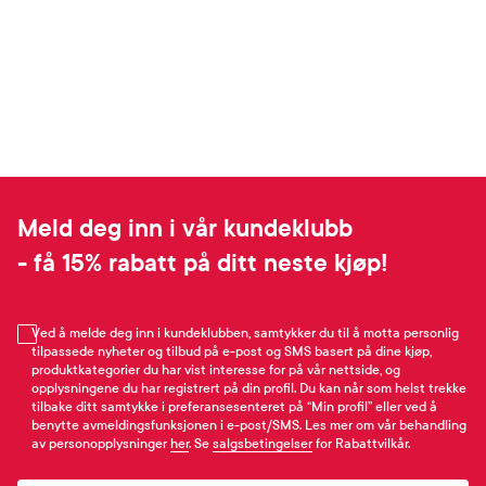
Meld deg inn i vår kundeklubb
- få 15% rabatt på ditt neste kjøp!
Ved å melde deg inn i kundeklubben, samtykker du til å motta personlig
tilpassede nyheter og tilbud på e-post og SMS basert på dine kjøp,
produktkategorier du har vist interesse for på vår nettside, og
opplysningene du har registrert på din profil. Du kan når som helst trekke
tilbake ditt samtykke i preferansesenteret på “Min profil” eller ved å
benytte avmeldingsfunksjonen i e-post/SMS. Les mer om vår behandling
av personopplysninger
her
. Se
salgsbetingelser
for Rabattvilkår.