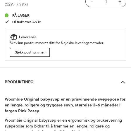
-
+
Pris
(529,- kr/stk)
PÅ LAGER
Fri frakt over 399 kr
Leveranse
Skriv inn postnummeret ditt for å sjekke leveringsmetoder.
Sjekk postnummer
Produktinfo
PRODUKTINFO
Woombie Original babysvøp er en prisvinnende svøpepose for
en lengre, roligere og tryggere søvn, størrelse 3–6 måneder i
fargen Pink Posey.
Woombie Original babysvøp er en ergonomisk og brukervennlig
svøpepose som bidrar til å fremme en lengre, roligere og