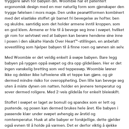
tryggere søvn for babyen din. Woombie har et patentert
ergonomisk design med en mer naturlig form som gjenskaper den
trygge følelsen i mors mage. Den unike peanøttformen kombinert
med det elastiske stoffet gir barnet fri bevegelse av hofter, ben
og skuldre, samtidig som det holder armene inntil kroppen, som
en god klem. Armene er frie til å bevege seg inne i svøpet, hvilket
gir rom for selvtrøst ved at babyen kan berøre hendene sine inne
i posen i den såkalte Hands Over Heart™-stillingen, en anbefalt
sovestilling som hjelper babyen til å finne roen og søvnen sin selv.
Med Woombie er det veldig enkelt å svøpe babyen. Bare legg
babyen på ryggen oppå svøpet og dra opp glidelåsen. Her er det
ingen vanskelig bretting som ved teppesvøp. Woombie løsner
ikke og dekker ikke luftveiene slik et teppe kan gjøre, og gir
dermed mindre risiko for overoppheting. Den lille kan bevege seg
uten å miste dynen om natten, holder en jevnere temperatur og
sover dermed roligere. Med 2-veis glidelås for enkelt bleieskift.
Stoffet i svøpet er laget av bomull og spandex som er lett og
pustende, og posen kan dermed brukes hele året. Kle babyen i
passende klær under svøpet avhengig av årstid og
romtemperatur. Husk at alle babyer er forskjellige, dette gjelder
også evnen til å holde på varmen. Det er derfor viktig å sjekke