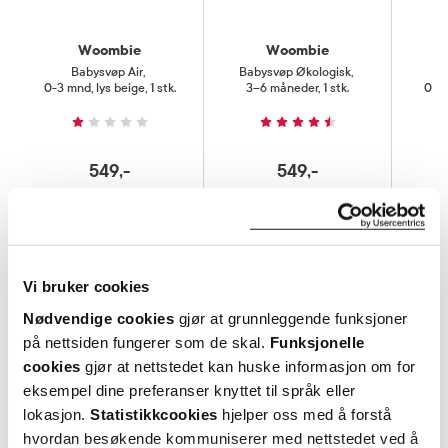
Woombie
Woombie
Babysvøp Air
,
Babysvøp Økologisk
,
Ba
0-3 mnd, lys beige, 1 stk.
3–6 måneder, 1 stk.
0–3 
549,-
549,-
Kjøp
Kjøp
Hent resepter for deg selv eller barnet
ditt
Vi bruker cookies
Logg inn med BankID eller annen eID og få sikker
Nødvendige cookies
gjør at grunnleggende funksjoner
tilgang til alle dine resepter
på nettsiden fungerer som de skal.
Funksjonelle
Velg hvilke resepter du vil hente ut og hvordan du vil
cookies
gjør at nettstedet kan huske informasjon om for
ha dem levert
eksempel dine preferanser knyttet til språk eller
Få dine resepter levert raskt og trygt på avtalt måte
lokasjon.
Statistikkcookies
hjelper oss med å forstå
Kom i gang
hvordan besøkende kommuniserer med nettstedet ved å