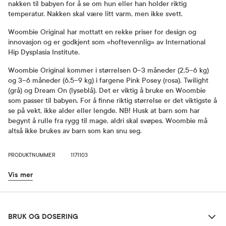
nakken til babyen for å se om hun eller han holder riktig
temperatur. Nakken skal være litt varm, men ikke svett.
Woombie Original har mottatt en rekke priser for design og
innovasjon og er godkjent som «hoftevennlig» av International
Hip Dysplasia Institute.
Woombie Original kommer i størrelsen 0–3 måneder (2,5–6 kg)
og 3–6 måneder (6,5–9 kg) i fargene Pink Posey (rosa), Twilight
(grå) og Dream On (lyseblå). Det er viktig å bruke en Woombie
som passer til babyen. For å finne riktig størrelse er det viktigste å
se på vekt, ikke alder eller lengde. NB! Husk at barn som har
begynt å rulle fra rygg til mage, aldri skal svøpes. Woombie må
altså ikke brukes av barn som kan snu seg.
PRODUKTNUMMER
1171103
Vis mer
Bruk og dosering
BRUK OG DOSERING