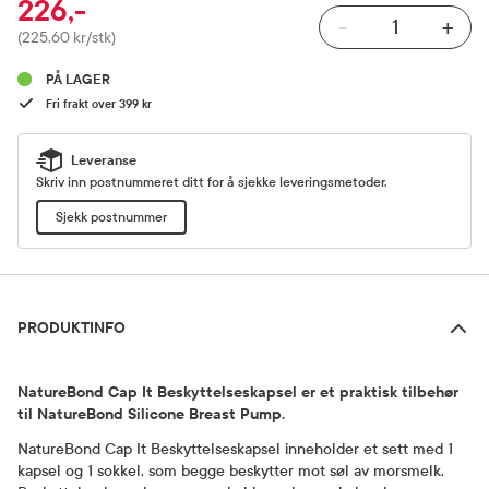
226,-
-
+
Pris
(225,60 kr/stk)
PÅ LAGER
Fri frakt over 399 kr
Leveranse
Skriv inn postnummeret ditt for å sjekke leveringsmetoder.
Sjekk postnummer
Produktinfo
PRODUKTINFO
NatureBond Cap It Beskyttelseskapsel er et praktisk tilbehør
til NatureBond Silicone Breast Pump.
NatureBond Cap It Beskyttelseskapsel inneholder et sett med 1
kapsel og 1 sokkel, som begge beskytter mot søl av morsmelk.