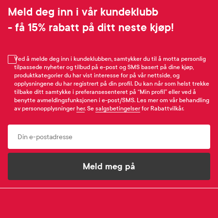
Meld deg inn i vår kundeklubb
- få 15% rabatt på ditt neste kjøp!
Ved å melde deg inn i kundeklubben, samtykker du til å motta personlig
tilpassede nyheter og tilbud på e-post og SMS basert på dine kjøp,
produktkategorier du har vist interesse for på vår nettside, og
opplysningene du har registrert på din profil. Du kan når som helst trekke
tilbake ditt samtykke i preferansesenteret på “Min profil” eller ved å
benytte avmeldingsfunksjonen i e-post/SMS. Les mer om vår behandling
av personopplysninger
her
. Se
salgsbetingelser
for Rabattvilkår.
Email
Meld meg på