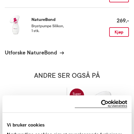
NatureBond
269,-
Brystpumpe Silikon
,
1 stk.
Kjøp
Utforske NatureBond
ANDRE SER OGSÅ PÅ
Super
pris
Vi bruker cookies