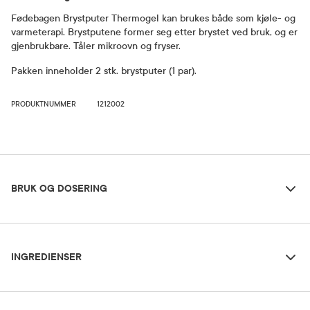
Fødebagen Brystputer Thermogel kan brukes både som kjøle- og
varmeterapi. Brystputene former seg etter brystet ved bruk, og er
gjenbrukbare. Tåler mikroovn og fryser.
Pakken inneholder 2 stk. brystputer (1 par).
PRODUKTNUMMER
1212002
Bruk og dosering
BRUK OG DOSERING
Ingredienser
Dosering og bruksområde
INGREDIENSER
Kjøleterapi mellom amminger for å redusere hevelse og smerter:
Legg putene i fryser 2 timer før bruk.
Pvc, Polyester/Bomull.
Varmeterapi før amming letter utdrivningen av melken: Legg