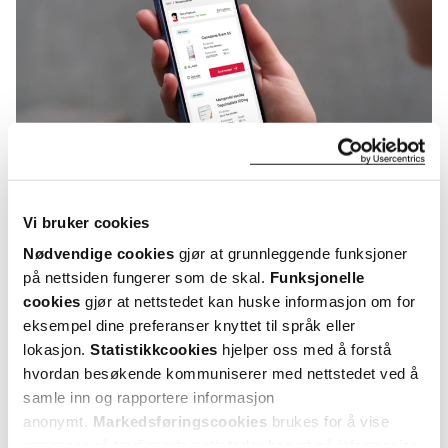
Vi bruker cookies
KUNDEANMELDELSER
Nødvendige cookies
gjør at grunnleggende funksjoner
på nettsiden fungerer som de skal.
Funksjonelle
cookies
gjør at nettstedet kan huske informasjon om for
eksempel dine preferanser knyttet til språk eller
lokasjon.
Statistikkcookies
hjelper oss med å forstå
5 anmeldelser
hvordan besøkende kommuniserer med nettstedet ved å
samle inn og rapportere informasjon
5 stjerner
4
anonymt.
Markedsføringscookies
brukes for å vise
annonser på tredjeparts nettsteder basert på informasjon