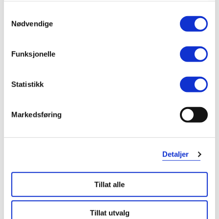
4 stjerner
0
om dine besøk på vår nettside.
Samtykkevalg
3 stjerner
1
Nødvendige
2 stjerner
0
Funksjonelle
1 stjerne
0
Statistikk
Markedsføring
Vurdert av 5 kunder
Detaljer
Tillat alle
Elise
2 måneder siden
Tillat utvalg