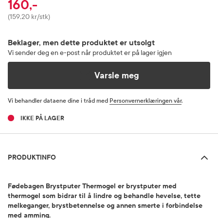
160,-
Pris
(159,20 kr/stk)
Beklager, men dette produktet er utsolgt
Vi sender deg en e-post når produktet er på lager igjen
Varsle meg
Vi behandler dataene dine i tråd med
Personvernerklæringen vår
.
IKKE PÅ LAGER
Produktinfo
PRODUKTINFO
Fødebagen Brystputer Thermogel er brystputer med
thermogel som bidrar til å lindre og behandle hevelse, tette
melkeganger, brystbetennelse og annen smerte i forbindelse
med amming.