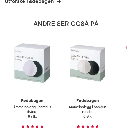
Utforske Fødebagen
ANDRE SER OGSÅ PÅ
Fødebagen
Fødebagen
Ammeinnlegg i bambus
Ammeinnlegg i bambus
U
dråpe
,
runde
,
8 stk.
8 stk.