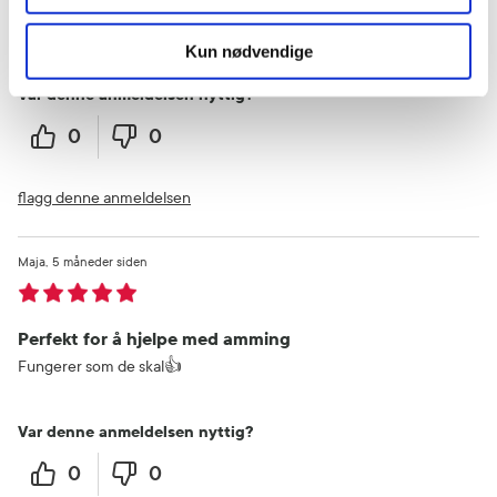
Bra produkt
Brukt under graviditet for å kjøle ned, helt super
Kun nødvendige
Var denne anmeldelsen nyttig?
0
0
flagg denne anmeldelsen
Maja
5 måneder siden
Perfekt for å hjelpe med amming
Fungerer som de skal👍
Var denne anmeldelsen nyttig?
0
0