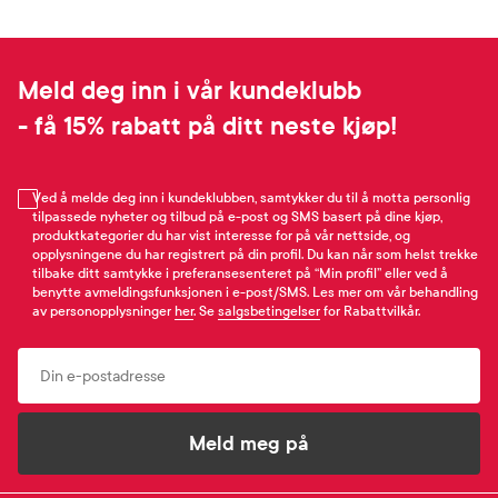
Meld deg inn i vår kundeklubb
- få 15% rabatt på ditt neste kjøp!
Ved å melde deg inn i kundeklubben, samtykker du til å motta personlig
tilpassede nyheter og tilbud på e-post og SMS basert på dine kjøp,
produktkategorier du har vist interesse for på vår nettside, og
opplysningene du har registrert på din profil. Du kan når som helst trekke
tilbake ditt samtykke i preferansesenteret på “Min profil” eller ved å
benytte avmeldingsfunksjonen i e-post/SMS. Les mer om vår behandling
av personopplysninger
her
. Se
salgsbetingelser
for Rabattvilkår.
Email
Meld meg på