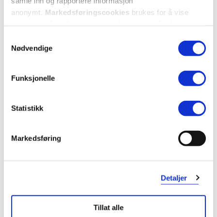
samle inn og rapportere informasjon
anonymt.
Markedsføringscookies
brukes for å vise
annonser på tredjeparts nettsteder basert på informasjon
om dine besøk på vår nettside.
Samtykkevalg
Nødvendige
Funksjonelle
Statistikk
Markedsføring
Detaljer
Tillat alle