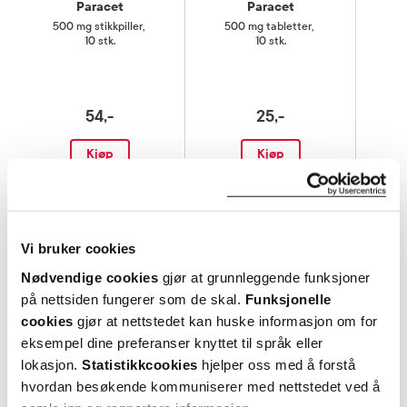
Paracet
Paracet
500 mg stikkpiller
,
500 mg tabletter
,
6
10 stk.
10 stk.
54,-
25,-
Kjøp
Kjøp
Hent resepter for deg selv eller barnet
ditt
Logg inn med BankID eller annen eID og få sikker
Vi bruker cookies
tilgang til alle dine resepter
Nødvendige cookies
gjør at grunnleggende funksjoner
Velg hvilke resepter du vil hente ut og hvordan du vil
på nettsiden fungerer som de skal.
Funksjonelle
ha dem levert
cookies
gjør at nettstedet kan huske informasjon om for
Få dine resepter levert raskt og trygt på avtalt måte
eksempel dine preferanser knyttet til språk eller
Kom i gang
lokasjon.
Statistikkcookies
hjelper oss med å forstå
hvordan besøkende kommuniserer med nettstedet ved å
Mer om reseptvarer