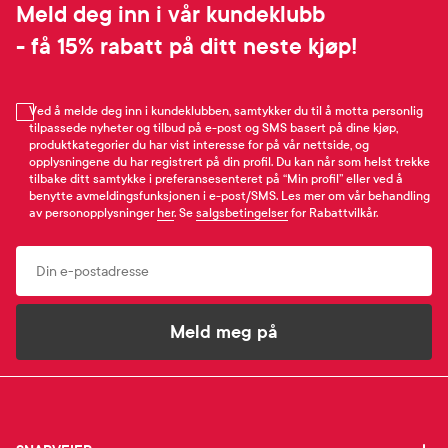
Meld deg inn i vår kundeklubb
- få 15% rabatt på ditt neste kjøp!
Ved å melde deg inn i kundeklubben, samtykker du til å motta personlig
tilpassede nyheter og tilbud på e-post og SMS basert på dine kjøp,
produktkategorier du har vist interesse for på vår nettside, og
opplysningene du har registrert på din profil. Du kan når som helst trekke
tilbake ditt samtykke i preferansesenteret på “Min profil” eller ved å
benytte avmeldingsfunksjonen i e-post/SMS. Les mer om vår behandling
av personopplysninger
her
. Se
salgsbetingelser
for Rabattvilkår.
Email
Meld meg på
SNARVEIER