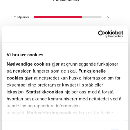
5 stjerner
5
4 stjerner
1
3 stjerner
0
2 stjerner
0
Vi bruker cookies
Nødvendige cookies
gjør at grunnleggende funksjoner
1 stjerne
1
på nettsiden fungerer som de skal.
Funksjonelle
cookies
gjør at nettstedet kan huske informasjon om for
eksempel dine preferanser knyttet til språk eller
lokasjon.
Statistikkcookies
hjelper oss med å forstå
hvordan besøkende kommuniserer med nettstedet ved å
samle inn og rapportere informasjon
anonymt.
Markedsføringscookies
brukes for å vise
Vurdert av 7 kunder
annonser på tredjeparts nettsteder basert på informasjon
om dine besøk på vår nettside.
Samtykkevalg