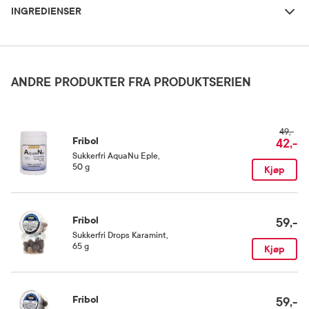
INGREDIENSER
1 drops suges langsomt ved behov.
Forsiktighetsregler
Ingredienser: Polydextrose, Aroma, Timianekstrakt, Sukralose (søtningstoff),
Fargestoffer: E330, E100, E160
Skal ikke brukes av barn under 3 år. Inneholder søtstoffer. Kan
ANDRE PRODUKTER FRA PRODUKTSERIEN
virke lakserende ved overdrevent inntak.
Næringsinnhold
49,-
Næringsinnhold per 100 g: energi 837 kJ/200 kcal
Fribol
42,-
(polydekstrose), fett 0 gram (herav mettede fettsyrer 0 gram),
Sukkerfri AquaNu Eple
,
karbohydrat 18 gram (herav sukkerarter 0,25 gram), kostfiber 80
50 g
Kjøp
gram, protein 0 gram, salt 0 gram.
Oppbevaringsbetingelser
Fribol
59,-
Sukkerfri Drops Karamint
,
Rom (15-25 grader)
65 g
Kjøp
Smak
Appelsin
Fribol
59,-