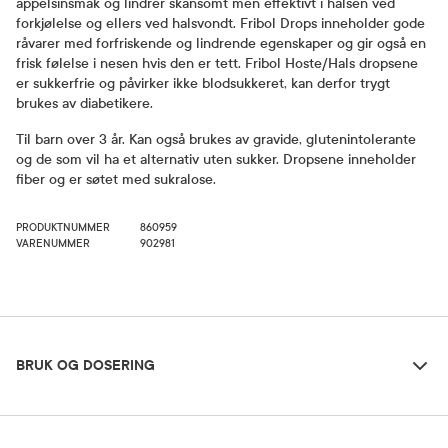
appelsinsmak og lindrer skånsomt men effektivt i halsen ved
forkjølelse og ellers ved halsvondt. Fribol Drops inneholder gode
råvarer med forfriskende og lindrende egenskaper og gir også en
frisk følelse i nesen hvis den er tett. Fribol Hoste/Hals dropsene
er sukkerfrie og påvirker ikke blodsukkeret, kan derfor trygt
brukes av diabetikere.
Til barn over 3 år. Kan også brukes av gravide, glutenintolerante
og de som vil ha et alternativ uten sukker. Dropsene inneholder
fiber og er søtet med sukralose.
PRODUKTNUMMER
860959
VARENUMMER
902981
Bruk og dosering
BRUK OG DOSERING
Ingredienser
Dosering og bruksområde