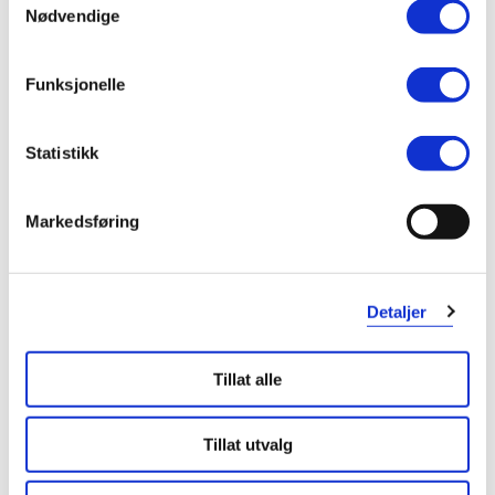
Nødvendige
Jeanette
7 måneder siden
Funksjonelle
God
Barnevennlig og god smak
Statistikk
Var denne anmeldelsen nyttig?
Markedsføring
0
0
flagg denne anmeldelsen
Detaljer
Wenche
1 år siden
Tillat alle
Halsvondt
Tillat utvalg
Hjelper for sår hals , veldig effektiv 👏