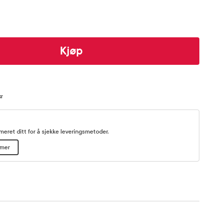
Kjøp
kr
eret ditt for å sjekke leveringsmetoder.
mmer