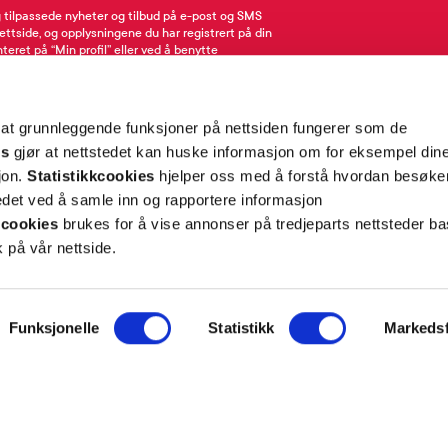
g tilpassede nyheter og tilbud på e-post og SMS
nettside, og opplysningene du har registrert på din
teret på “Min profil” eller ved å benytte
rsonopplysninger
her
. Se
salgsbetingelser
for
 at grunnleggende funksjoner på nettsiden fungerer som de
Meld meg på
es
gjør at nettstedet kan huske informasjon om for eksempel din
sjon.
Statistikkcookies
hjelper oss med å forstå hvordan besøk
et ved å samle inn og rapportere informasjon
cookies
brukes for å vise annonser på tredjeparts nettsteder ba
 på vår nettside.
ON
SUPPORT
Funksjonelle
Statistikk
Markedsf
iet.no
Kontakt oss
oss
Frakt og levering
takt
Betalingsmåter
eninger
Bestille reseptvarer