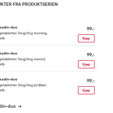
KTER FRA PRODUKTSERIEN
kadin-duo
99,-
getabletter 5mg/1mg honning
,
stk.
Kjøp
kadin-duo
99,-
getabletter 5mg/1mg mentol
,
stk.
Kjøp
kadin-duo
99,-
getabletter 5mg/1mg jordbær
,
stk.
Kjøp
din-duo