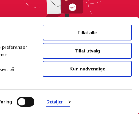
Tillat alle
e preferanser
Tillat utvalg
ende
Kun nødvendige
sert på
Farmasiet er Norges ledende
nettapotek. Med tusenvis av
øring
Detaljer
produkter i vårt sortiment og et team
med farmasøyter, kan vi hjelpe og
veilede deg trygt og raskt med dine
behov. I kontakt med våre