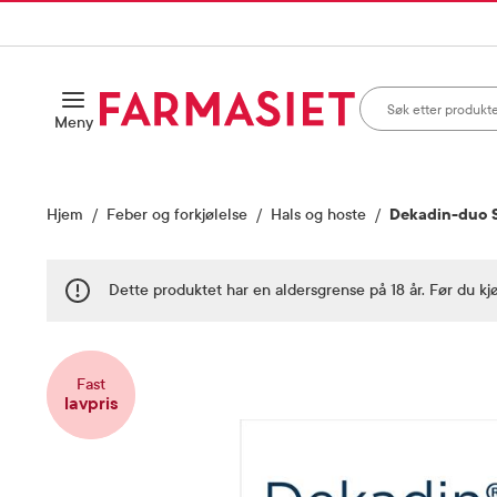
HANDLEKURVEN
IL INNHOLD
Søk i apotek
Åpne
Meny
Skriv inn minst ett te
Hjem
Feber og forkjølelse
Hals og hoste
Dekadin-duo S
Dette produktet har en aldersgrense på 18 år. Før du kj
Vis bilde 1 av 2
Fast
lavpris