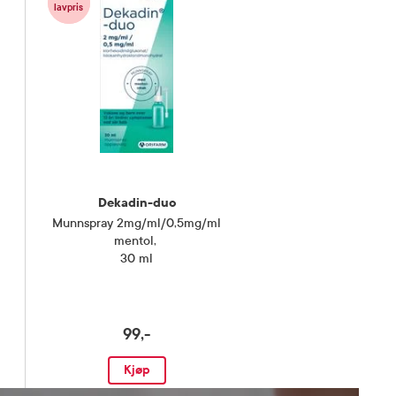
lavpris
Dekadin-duo
Munnspray 2mg/ml/0,5mg/ml
mentol
,
30 ml
99,-
Kjøp