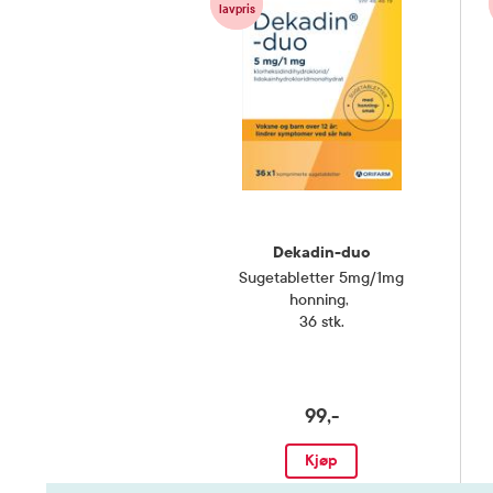
lavpris
klorheksid
Forsiktighetsregler
lidokainh
de andre i
Snakk med
bruker, ny
bruke and
Rådfør de
Gravide og ammende
gravid ell
eller plan
Dekadin-duo
Sugetabletter 5mg/1mg
Oppbevaringsbetingelser
Rom (15-2
honning
,
36 stk.
Pakningsvedlegg
Les pakni
99,-
Smak
Sitron
Kjøp