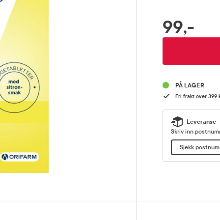
99,-
RABATTPROSENT
Pris
PÅ LAGER
Fri frakt over 399 
Leveranse
Skriv inn postnumm
Sjekk postnu