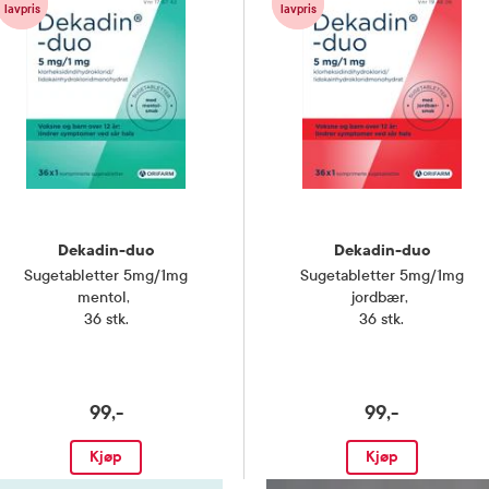
indihydroklorid,
lavpris
lavpris
ydrokloridmonohydrat eller noen av
nnholdsstoffene i dette legemidlet.
 lege eller apotek dersom du
lig har brukt eller planlegger å
re legemidler.
g med lege før bruk dersom du er
er ammer, tror at du kan være gravid
legger å bli gravid.
Dekadin-duo
Dekadin-duo
Sugetabletter 5mg/1mg
Sugetabletter 5mg/1mg
5 grader)
mentol
,
jordbær
,
36 stk.
36 stk.
ngsvedlegg
99,-
99,-
Kjøp
Kjøp