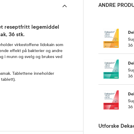
ANDRE PRODU
t reseptfritt legemiddel
De
ak, 36 stk.
Su
holder virkestoffene lidokain som
36 
nde effekt på bakterier og andre
ng i munn og svelg og brukes ved
De
Su
nsmak. Tablettene inneholder
36 
tablett).
De
Su
36 
Utforske Deka