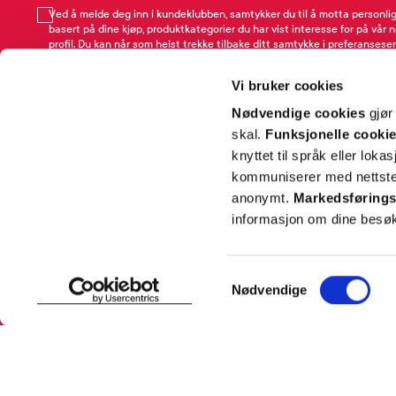
Ved å melde deg inn i kundeklubben, samtykker du til å motta personli
basert på dine kjøp, produktkategorier du har vist interesse for på vår 
profil. Du kan når som helst trekke tilbake ditt samtykke i preferansesen
avmeldingsfunksjonen i e-post/SMS. Les mer om vår behandling av pe
Rabattvilkår.
Vi bruker cookies
Email
Nødvendige cookies
gjør
skal.
Funksjonelle cooki
knyttet til språk eller loka
kommuniserer med nettsted
anonymt.
Markedsførings
informasjon om dine besøk
SNARVEIER
INFORMASJ
Samtykkevalg
Nødvendige
Min profil
Om Farmas
Mine favoritter
Jobb hos 
Mine bestillinger
Pressekon
Mine resepter
Pasientfor