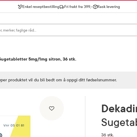
Enkel reseptbestilling
Fri frakt fra 399,-
Rask levering
gn for å se forslag, eller trykk søk.
ugetabletter 5mg/1mg sitron, 36 stk.
øper produktet vil du bli bedt om å oppgi ditt fødselsnummer.
Dekadi
Sugeta
36 stk.