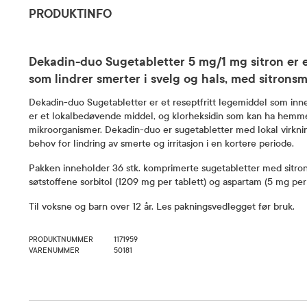
PRODUKTINFO
Dekadin-duo Sugetabletter 5 mg/1 mg sitron er e
som lindrer smerter i svelg og hals, med sitronsm
Dekadin-duo Sugetabletter er et reseptfritt legemiddel som inne
er et lokalbedøvende middel, og klorheksidin som kan ha hemme
mikroorganismer. Dekadin-duo er sugetabletter med lokal virkni
behov for lindring av smerte og irritasjon i en kortere periode.
Pakken inneholder 36 stk. komprimerte sugetabletter med sitro
søtstoffene sorbitol (1209 mg per tablett) og aspartam (5 mg per 
Til voksne og barn over 12 år. Les pakningsvedlegget før bruk.
PRODUKTNUMMER
1171959
VARENUMMER
50181