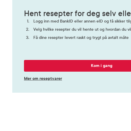
Kategori
Legemidd
Hent resepter for deg selv elle
Logg inn med BankID eller annen eID og få sikker tilg
Velg hvilke resepter du vil hente ut og hvordan du vi
Få dine resepter levert raskt og trygt på avtalt måte
Kom i gang
Mer om reseptvarer