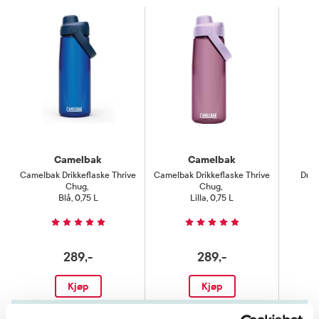
Camelbak
Camelbak
Camelbak Drikkeflaske Thrive
Camelbak Drikkeflaske Thrive
Drik
Chug
,
Chug
,
Blå, 0,75 L
Lilla, 0,75 L
289,-
289,-
Kjøp
Kjøp