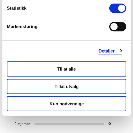
Statistikk
Markedsføring
KUNDEANMELDELSER
Detaljer
Tillat alle
1 anmeldelse
Tillat utvalg
5 stjerner
1
4 stjerner
0
Kun nødvendige
3 stjerner
0
2 stjerner
0