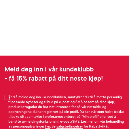
Meld deg inn i vår kundeklubb
- få 15% rabatt på ditt neste kjøp!
Ved å melde deg inn i kundeklubben, samtykker du til å motta personlig
tilpassede nyheter og tilbud på e-post og SMS basert på dine kjøp,
produktkategorier du har vist interesse for på vår nettside, og
opplysningene du har registrert på din profil. Du kan når som helst trekke
tilbake ditt samtykke i preferansesenteret på “Min profil” eller ved å
benytte avmeldingsfunksjonen i e-post/SMS. Les mer om vår behandling
av personopplysninger
her
. Se
salgsbetingelser
for Rabattvilkår.