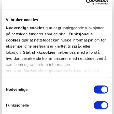
Hent resepter for deg selv eller barnet
ditt
Logg inn med BankID eller annen eID og få sikker
tilgang til alle dine resepter
Vi bruker cookies
Velg hvilke resepter du vil hente ut og hvordan du vil
Nødvendige cookies
gjør at grunnleggende funksjoner
ha dem levert
på nettsiden fungerer som de skal.
Funksjonelle
Få dine resepter levert raskt og trygt på avtalt måte
cookies
gjør at nettstedet kan huske informasjon om for
Kom i gang
eksempel dine preferanser knyttet til språk eller
lokasjon.
Statistikkcookies
hjelper oss med å forstå
Mer om reseptvarer
hvordan besøkende kommuniserer med nettstedet ved å
samle inn og rapportere informasjon
anonymt.
Markedsføringscookies
brukes for å vise
annonser på tredjeparts nettsteder basert på informasjon
om dine besøk på vår nettside.
Samtykkevalg
Nødvendige
Funksjonelle