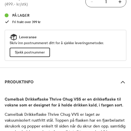
-
+
Pris
(499,- kr/stk)
PÅ LAGER
Fri frakt over 399 kr
Leveranse
Skriv inn postnummeret ditt for å sjekke leveringsmetoder.
Sjekk postnummer
Produktinfo
PRODUKTINFO
Camelbak Drikkeflaske Thrive Chug VSS er en drikkeflaske til
voksne som er designet for å holde drikken kald, i fargen sort.
Camelbak Drikkeflaske Thrive Chug VVS er laget av
vakuumisolert rustfritt stål. Toppen på flasken har en fjærbelastet
skrukork og popper enkelt til siden når du skrur den opp, samtidig