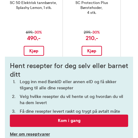
SC 50 Elektrisk tannbørste
,
SC Protection Plus
S
Splashy Lemon, 1 stk.
Børstehoder
,
4 stk.
30%
30%
699,-
299,-
490,-
210,-
Kjøp
Kjøp
Hent resepter for deg selv eller barnet
ditt
Logg inn med BankID eller annen eID og få sikker
tilgang til alle dine resepter
Velg hvilke resepter du vil hente ut og hvordan du vil
ha dem levert
Få dine resepter levert raskt og trygt på avtalt måte
Kom i gang
Mer om reseptvarer