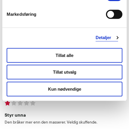
Finn
10 måneder siden
Markedsføring
Ubrukelig
Ubrukelig!!!
Detaljer
Var denne anmeldelsen nyttig?
Tillat alle
1
0
Tillat utvalg
flagg denne anmeldelsen
Kun nødvendige
Anette
10 måneder siden
Styr unna
Den bråker mer enn den masserer. Veldig skuffende.