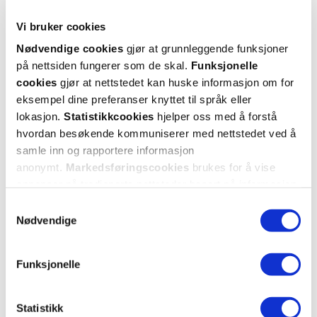
2 anmeldelser
Vi bruker cookies
5 stjerner
0
Nødvendige cookies
gjør at grunnleggende funksjoner
på nettsiden fungerer som de skal.
Funksjonelle
4 stjerner
0
cookies
gjør at nettstedet kan huske informasjon om for
eksempel dine preferanser knyttet til språk eller
3 stjerner
0
lokasjon.
Statistikkcookies
hjelper oss med å forstå
2 stjerner
0
hvordan besøkende kommuniserer med nettstedet ved å
samle inn og rapportere informasjon
1 stjerne
2
anonymt.
Markedsføringscookies
brukes for å vise
annonser på tredjeparts nettsteder basert på informasjon
om dine besøk på vår nettside.
Samtykkevalg
Nødvendige
Funksjonelle
Vurdert av 2 kunder
Statistikk