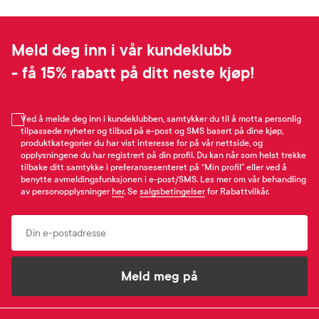
Meld deg inn i vår kundeklubb
- få 15% rabatt på ditt neste kjøp!
Ved å melde deg inn i kundeklubben, samtykker du til å motta personlig
tilpassede nyheter og tilbud på e-post og SMS basert på dine kjøp,
produktkategorier du har vist interesse for på vår nettside, og
opplysningene du har registrert på din profil. Du kan når som helst trekke
tilbake ditt samtykke i preferansesenteret på “Min profil” eller ved å
benytte avmeldingsfunksjonen i e-post/SMS. Les mer om vår behandling
av personopplysninger
her
. Se
salgsbetingelser
for Rabattvilkår.
Email
Meld meg på