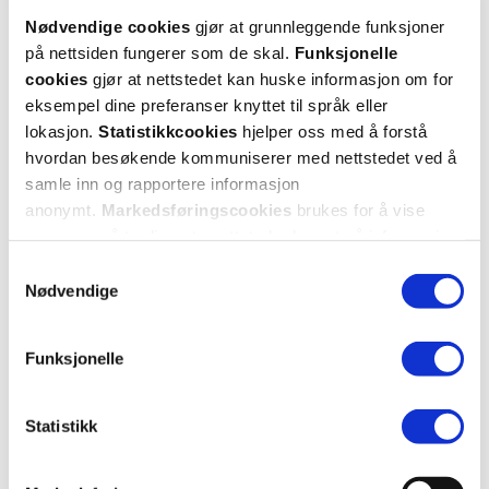
Nødvendige cookies
gjør at grunnleggende funksjoner
Var denne anmeldelsen nyttig?
på nettsiden fungerer som de skal.
Funksjonelle
cookies
gjør at nettstedet kan huske informasjon om for
0
0
eksempel dine preferanser knyttet til språk eller
lokasjon.
Statistikkcookies
hjelper oss med å forstå
flagg denne anmeldelsen
hvordan besøkende kommuniserer med nettstedet ved å
samle inn og rapportere informasjon
Monica
9 måneder siden
anonymt.
Markedsføringscookies
brukes for å vise
annonser på tredjeparts nettsteder basert på informasjon
om dine besøk på vår nettside.
Samtykkevalg
Null effekt og alt for varm kontakt
Nødvendige
Absolutt ingen effekt, blir i tillegg veldig varm så tør ikke bruke den
lengre
Funksjonelle
Var denne anmeldelsen nyttig?
Statistikk
0
0