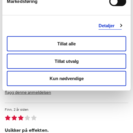
Markedsføring
flagg denne anmeldelsen
Trude
1 år siden
Detaljer
Virker ikke på mine katter
Tillat alle
Virker ikke på mine katter.
Tillat utvalg
Var denne anmeldelsen nyttig?
1
0
Kun nødvendige
flagg denne anmeldelsen
Finn
2 år siden
Usikker på effekten.