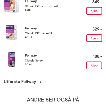
Feliway
349,-
Feliway Friends er ikke et legemiddel. Hvis katten viser tegn på
Classic Diffuser startpakke
,
sykdom, kontakt din veterinær.
1 stk.
Kjøp
Oppbevaringsbetingelser
Feliway
329,-
Rom (15-25 grader)
Classic Diffuser refill
,
48 ml
Kjøp
Feliway
188,-
Classic Spray
,
20 ml
Kjøp
Utforske Feliway
ANDRE SER OGSÅ PÅ