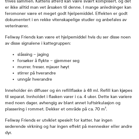
trives sammen. Kattens atferd kan være svært komplisert, og det
er ikke alltid man vet årsaken til denne. I mange anledninger kan
feromoner være et meget godt hjelpemiddel. Effekten er godt
dokumentert i en rekke vitenskapelige studier og anbefales av
veterinærer.
Feliway Friends kan være et hjelpemiddel hvis du ser disse noen
av disse signalene i kattegruppen:
slåssing – jaging
forsøker å flykte – gjemmer seg
murrer, freser, mjauer høyt
stirrer på hverandre
unngår hverandre
Inneholder én diffuser og én refillflaske à 48 ml. Refill kan kjøpes
til separat. Innholdet i flasken varer i ca. 4 uker. Dette kan variere
med noen dager, avhengig av blant annet luftsirkulasjon og
plassering i rommet. Dekker et område på ca. 70 m².
Feliway Friends er utviklet spesielt for katter, har ingen
sederende virkning og har ingen effekt på mennesker eller andre
dyr.