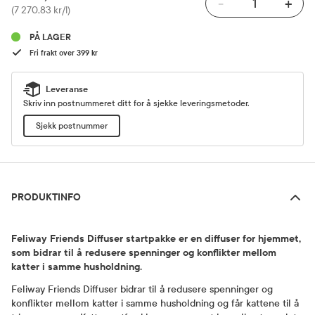
-
+
Pris
(7 270,83 kr/l)
PÅ LAGER
Fri frakt over 399 kr
Leveranse
Skriv inn postnummeret ditt for å sjekke leveringsmetoder.
Sjekk postnummer
Produktinfo
PRODUKTINFO
Feliway Friends Diffuser startpakke er en diffuser for hjemmet,
som bidrar til å redusere spenninger og konflikter mellom
katter i samme husholdning.
Feliway Friends Diffuser bidrar til å redusere spenninger og
konflikter mellom katter i samme husholdning og får kattene til å