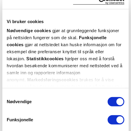
Hent resepter for deg selv eller barnet
ditt
Logg inn med BankID eller annen eID og få sikker
Vi bruker cookies
tilgang til alle dine resepter
Nødvendige cookies
gjør at grunnleggende funksjoner
Velg hvilke resepter du vil hente ut og hvordan du vil
på nettsiden fungerer som de skal.
Funksjonelle
ha dem levert
cookies
gjør at nettstedet kan huske informasjon om for
Få dine resepter levert raskt og trygt på avtalt måte
eksempel dine preferanser knyttet til språk eller
Kom i gang
lokasjon.
Statistikkcookies
hjelper oss med å forstå
hvordan besøkende kommuniserer med nettstedet ved å
Mer om reseptvarer
samle inn og rapportere informasjon
anonymt.
Markedsføringscookies
brukes for å vise
annonser på tredjeparts nettsteder basert på informasjon
om dine besøk på vår nettside.
Samtykkevalg
Nødvendige
Funksjonelle