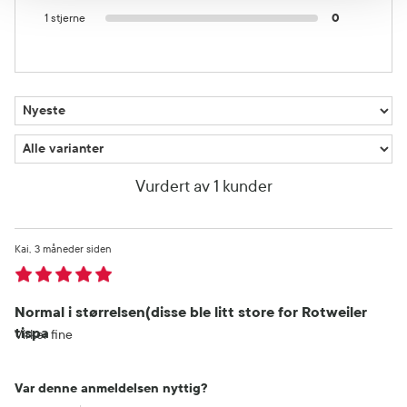
1 stjerne
0
Vurdert av 1 kunder
Kai
3 måneder siden
Normal i størrelsen(disse ble litt store for Rotweiler
tispa
Virker fine
Var denne anmeldelsen nyttig?