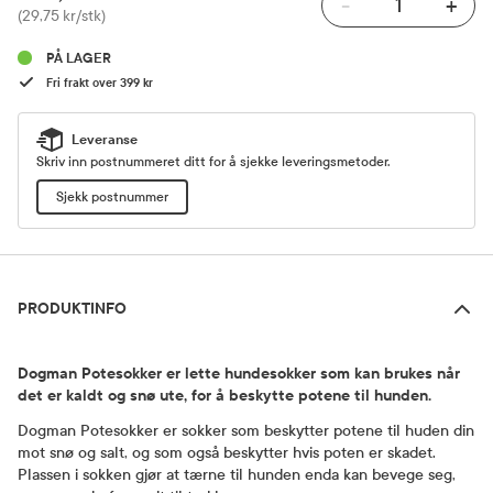
-
+
Pris
(29,75 kr/stk)
PÅ LAGER
Fri frakt over 399 kr
Leveranse
Skriv inn postnummeret ditt for å sjekke leveringsmetoder.
Sjekk postnummer
Produktinfo
PRODUKTINFO
Dogman Potesokker er lette hundesokker som kan brukes når
det er kaldt og snø ute, for å beskytte potene til hunden.
Dogman Potesokker er sokker som beskytter potene til huden din
mot snø og salt, og som også beskytter hvis poten er skadet.
Plassen i sokken gjør at tærne til hunden enda kan bevege seg,