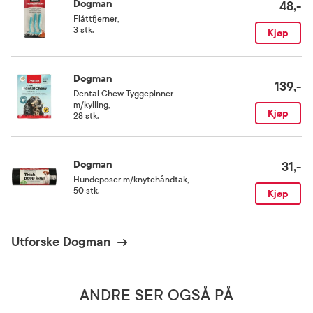
Dogman
48,-
Flåttfjerner
,
3 stk.
Kjøp
Dogman
139,-
Dental Chew Tyggepinner
m/kylling
,
Kjøp
28 stk.
Dogman
31,-
Hundeposer m/knytehåndtak
,
50 stk.
Kjøp
Utforske Dogman
ANDRE SER OGSÅ PÅ