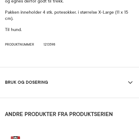
og egnes derfor godt til trekk.
Pakken inneholder 4 stk. potesokker, i størrelse X-Large (11 x 15
cm).
Til hund.
PRODUKTNUMMER
1213598
Bruk og dosering
BRUK OG DOSERING
Oppbevaringsbetingelser
Rom (15-25 grader)
ANDRE PRODUKTER FRA PRODUKTSERIEN