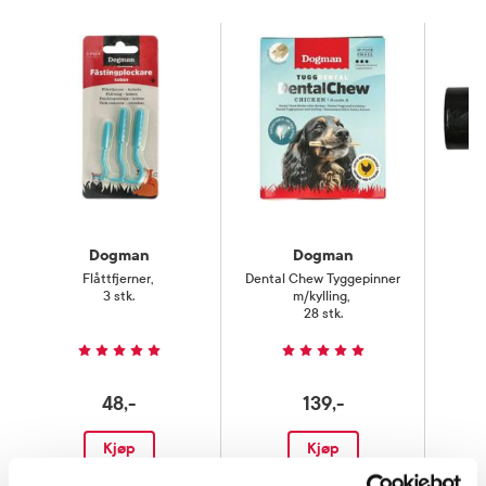
Dogman
Dogman
Flåttfjerner
,
Dental Chew Tyggepinner
3 stk.
m/kylling
,
m
28 stk.
48,-
139,-
Kjøp
Kjøp