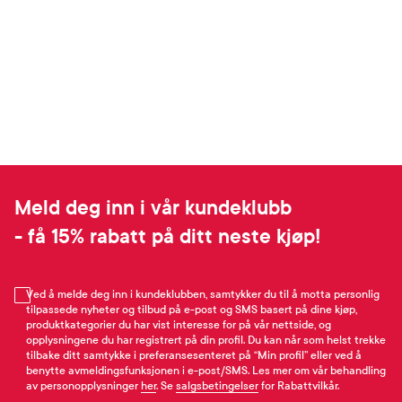
Meld deg inn i vår kundeklubb
- få 15% rabatt på ditt neste kjøp!
Ved å melde deg inn i kundeklubben, samtykker du til å motta personlig
tilpassede nyheter og tilbud på e-post og SMS basert på dine kjøp,
produktkategorier du har vist interesse for på vår nettside, og
opplysningene du har registrert på din profil. Du kan når som helst trekke
tilbake ditt samtykke i preferansesenteret på “Min profil” eller ved å
benytte avmeldingsfunksjonen i e-post/SMS. Les mer om vår behandling
av personopplysninger
her
. Se
salgsbetingelser
for Rabattvilkår.