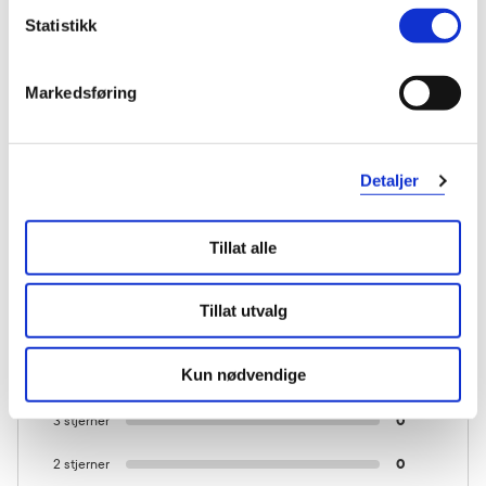
Statistikk
Markedsføring
KUNDEANMELDELSER
Detaljer
Tillat alle
1 anmeldelse
Tillat utvalg
5 stjerner
1
Kun nødvendige
4 stjerner
0
3 stjerner
0
2 stjerner
0