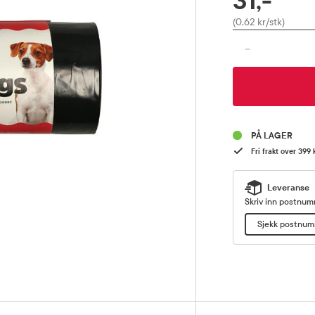
31,-
Pris
(0,62 kr/stk)
-
PÅ LAGER
Fri frakt over 399 
Leveranse
Skriv inn postnumm
Sjekk postnu