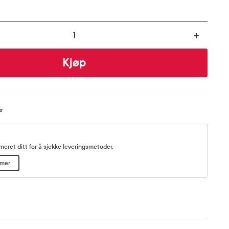
+
Kjøp
kr
eret ditt for å sjekke leveringsmetoder.
mmer