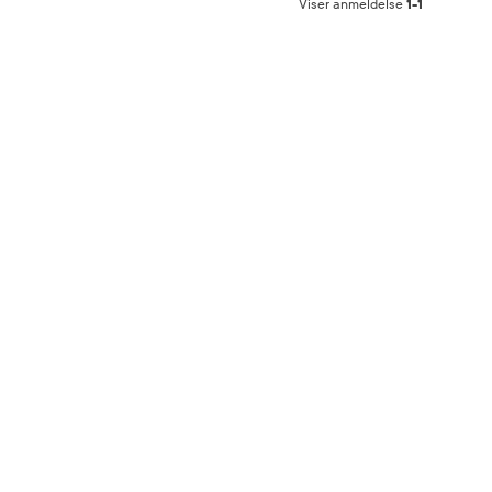
Viser anmeldelse
1-1