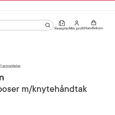
Utfør søk
Min profil
Handlekurv
Resepter
Min profil
Kjøp reseptvare
Logg inn
Min profil
Reseptoversikt
1 anmeldelse
Mine favoritter
Resepthistorikk
n
Mine bestillinger
Meldinger fra farmasøyten
poser m/knytehåndtak
Kundeservice
33 74 03 24