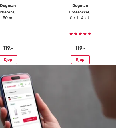
Dogman
Dogman
Ørerens
,
Potesokker
,
50 ml
Str. L, 4 stk.
119,-
119,-
Kjøp
Kjøp