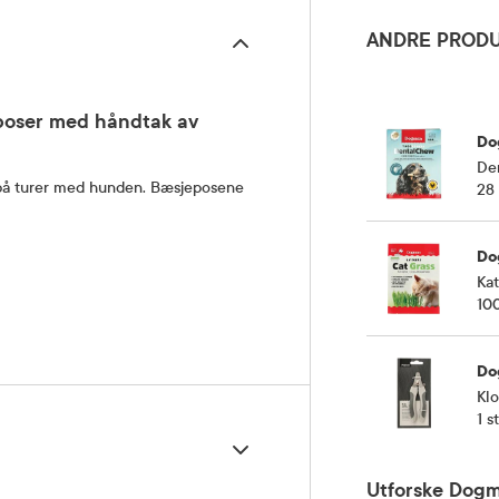
ANDRE PRODU
oser med håndtak av
Do
De
på turer med hunden. Bæsjeposene
28 
Do
Kat
10
Do
Kl
1 st
Utforske Dog