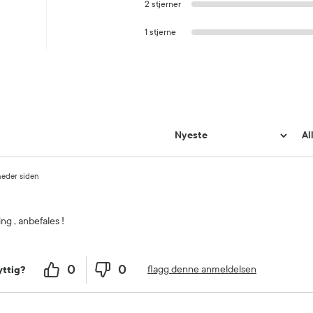
2 stjerner
1 stjerne
eder siden
g , anbefales !
0
0
flagg denne anmeldelsen
ttig?