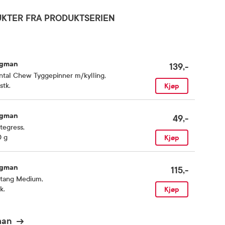
KTER FRA PRODUKTSERIEN
gman
139,-
ntal Chew Tyggepinner m/kylling
,
stk.
Kjøp
gman
49,-
tegress
,
0 g
Kjøp
gman
115,-
otang Medium
,
k.
Kjøp
man