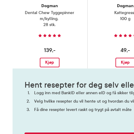
Dogman
Dogman
Dental Chew Tyggepinner
Kattegres
m/kylling
,
100 g
28 stk.
139,-
49,-
Kjøp
Kjøp
Hent resepter for deg selv elle
Logg inn med BankID eller annen eID og få sikker tilg
Velg hvilke resepter du vil hente ut og hvordan du vi
Få dine resepter levert raskt og trygt på avtalt måte