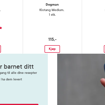
Dogman
s
,
Klotang Medium
,
1 stk.
115,-
Kjøp
r barnet ditt
ang til alle dine resepter
l ha dem levert