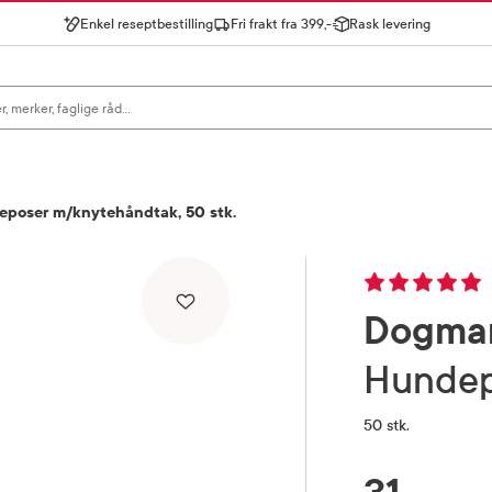
Enkel reseptbestilling
Fri frakt fra 399,-
Rask levering
gn for å se forslag, eller trykk søk.
poser m/knytehåndtak, 50 stk.
Dogma
Hunde
50 stk.
RABATTPROSENT