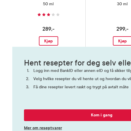
50 ml
30 ml
289,-
299,-
Kjøp
Kjøp
Hent resepter for deg selv elle
Logg inn med BankID eller annen eID og få sikker tilg
Velg hvilke resepter du vil hente ut og hvordan du vi
Få dine resepter levert raskt og trygt på avtalt måte
Kom i gang
Mer om reseptvarer