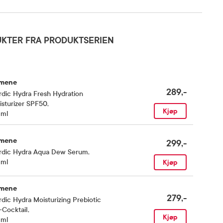
KTER FRA PRODUKTSERIEN
mene
289,-
dic Hydra Fresh Hydration
sturizer SPF50
,
Kjøp
 ml
mene
299,-
rdic Hydra Aqua Dew Serum
,
 ml
Kjøp
mene
279,-
dic Hydra Moisturizing Prebiotic
-Cocktail
,
Kjøp
 ml