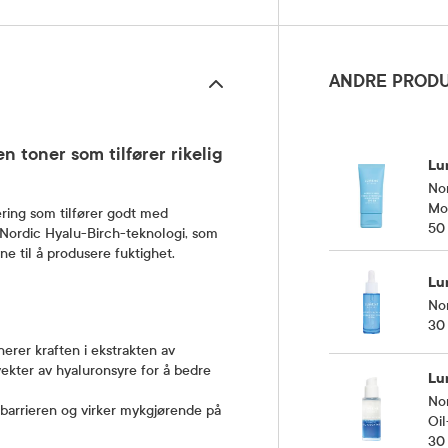
ANDRE PRODU
 toner som tilfører rikelig
Lu
Nor
Moi
ring som tilfører godt med
50
 Nordic Hyalu-Birch-teknologi, som
e til å produsere fuktighet.
Lu
No
30
rer kraften i ekstrakten av
vekter av hyaluronsyre for å bedre
Lu
Nor
udbarrieren og virker mykgjørende på
Oil
30