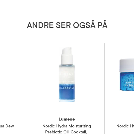
tvortes bruk. Unngå kontakt med
sjen til produktet.
bryt bruken hvis irritasjon oppstår.
 utilgjengelig for barn.
ANDRE SER OGSÅ PÅ
5 grader)
Lumene
qua Dew
Nordic Hydra Moisturizing
Nordic H
Prebiotic Oil-Cocktail
,