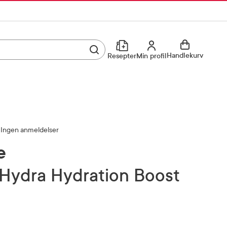
Utfør søk
Min profil
Handlekurv
Resepter
Min profil
Kjøp reseptvare
Logg inn
Min profil
Reseptoversikt
Ingen anmeldelser
Mine favoritter
Resepthistorikk
e
Mine bestillinger
Meldinger fra farmasøyten
Kundeservice
33 74 03 24