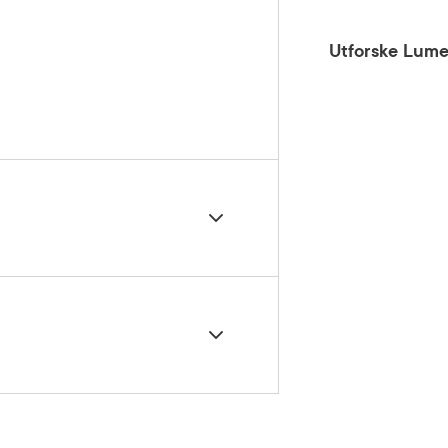
Utforske Lume
eren inn i huden med fingertuppene
yk over huden med en bomullsdott
s. Følg på med serum og
skrem.
tula Alba (Birch) Juice, Betula Alba (Birch)
oxyacetophenone, Panthenol, Sodium
ctic Acid, Sodium Hyaluronate Crosspolymer,
etyloctahydronaphthalenes, Linalool, Parfum