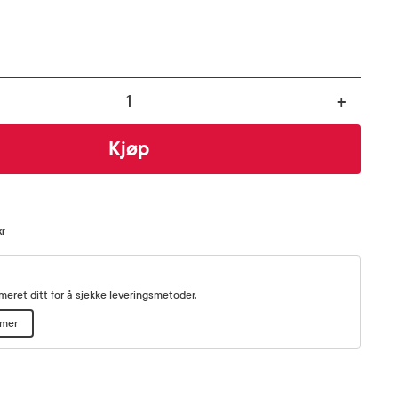
+
Kjøp
kr
eret ditt for å sjekke leveringsmetoder.
mmer