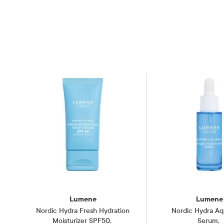
Kun til u
(Fragrance). Ingredienslisten kan endre seg. Sjekk alltid ingredienslisten på emballa
Forsiktighetsregler
øynene. Av
Oppbevares
Oppbevaringsbetingelser
Rom (15-2
Lumene
Lumene
Nordic Hydra Fresh Hydration
Nordic Hydra A
Moisturizer SPF50
,
Serum
,