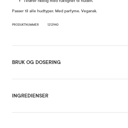
Tilfører rikelig med fuktighet til huden.
Passer til alle hudtyper. Med parfyme. Vegansk.
PRODUKTNUMMER
1212940
Bruk og dosering
BRUK OG DOSERING
Ingredienser
Klapp ton
eller str
INGREDIENSER
etter ren
Dosering og bruksområde
fuktighet
Aqua (Water), Butylene Glycol, Glycerin, Propanediol, Xylitol, Pentylene Glycol, Be
Leaf Extract, Betaine, Peg-40 Hydrogenated Castor Oil, Ethylhexylglycerin, Hydr
Gluconate, Trehalose, Urea, Hydrolyzed Hyaluronic Acid, Xanthan Gum, Serine, La
Algin, Caprylyl Glycol, Pullulan, Sodium Hyaluronate, Citric Acid, Tetramethyl Ac