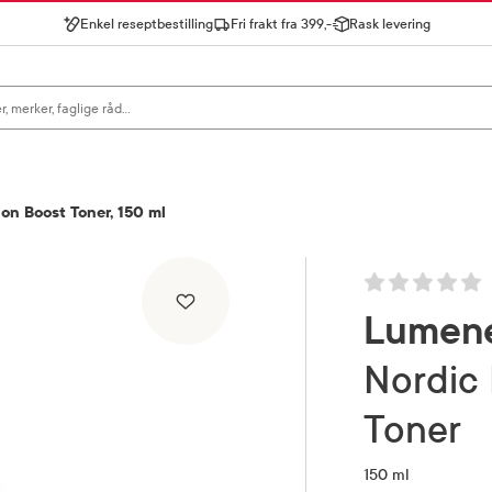
Enkel reseptbestilling
Fri frakt fra 399,-
Rask levering
gn for å se forslag, eller trykk søk.
on Boost Toner, 150 ml
Lumen
Nordic Hydra Hydration Boost
Toner
150 ml