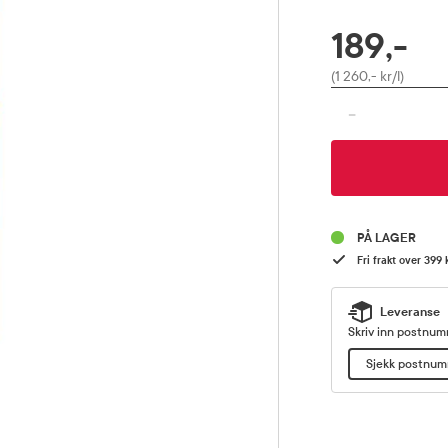
189,-
RABATTPROSENT
Pris
(1 260,- kr/l)
-
PÅ LAGER
Fri frakt over 399 
Leveranse
Skriv inn postnumm
Sjekk postnu