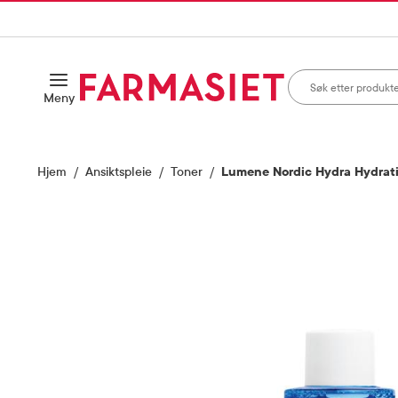
HANDLEKURVEN
IL INNHOLD
Søk i apotek
Åpne
Meny
Skriv inn minst ett te
Hjem
Ansiktspleie
Toner
Lumene Nordic Hydra Hydrati
Vis bilde 1 av 2