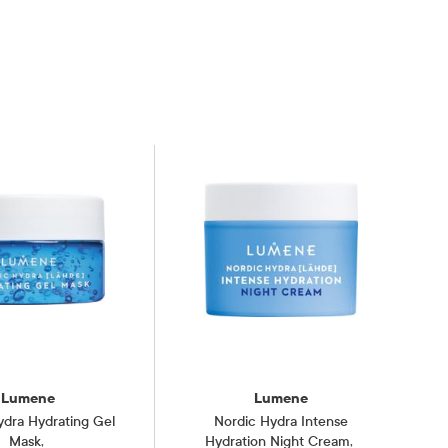
Lumene
Lumene
ydra Hydrating Gel
Nordic Hydra Intense
Mask
,
Hydration Night Cream
,