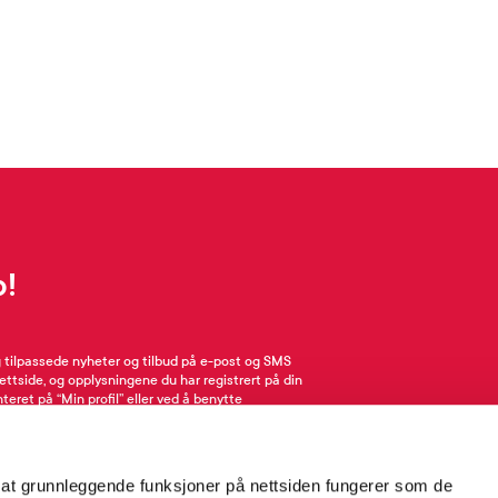
p!
g tilpassede nyheter og tilbud på e-post og SMS
nettside, og opplysningene du har registrert på din
teret på “Min profil” eller ved å benytte
rsonopplysninger
her
. Se
salgsbetingelser
for
 at grunnleggende funksjoner på nettsiden fungerer som de