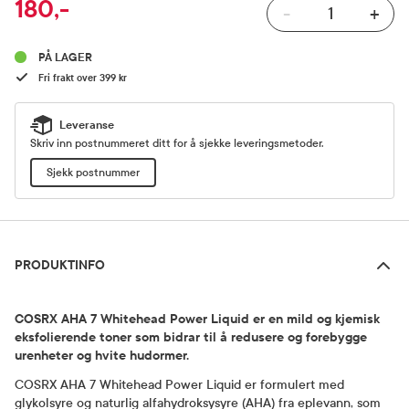
180,-
-
+
Pris
PÅ LAGER
Fri frakt over 399 kr
Leveranse
Skriv inn postnummeret ditt for å sjekke leveringsmetoder.
Sjekk postnummer
Produktinfo
PRODUKTINFO
COSRX AHA 7 Whitehead Power Liquid er en mild og kjemisk
eksfolierende toner som bidrar til å redusere og forebygge
urenheter og hvite hudormer.
COSRX AHA 7 Whitehead Power Liquid er formulert med
glykolsyre og naturlig alfahydroksysyre (AHA) fra eplevann, som