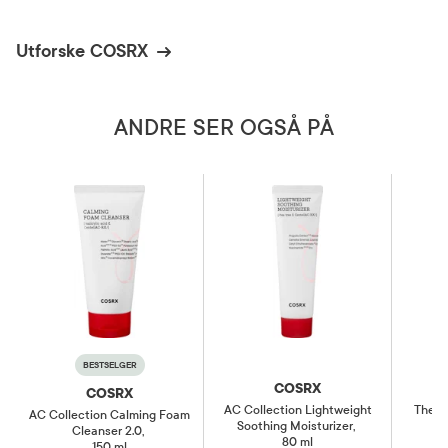
Utforske COSRX
ANDRE SER OGSÅ PÅ
BESTSELGER
COSRX
COSRX
AC Collection Lightweight
The C
AC Collection Calming Foam
Soothing Moisturizer
,
Cleanser 2.0
,
80 ml
150 ml