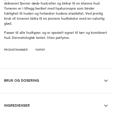
skånsomt fjerner døde hudceller og bidrar til en klarere hud.
Toneren er i tillegg beriket med hyaluronsyre som binder
fuktighet til huden og forbedrer hudens elastisitet. Ved jevnlig
bruk vil toneren bidra til en jevnere hudtekstur med en naturlig
glød.
Passer til alle hudtyper, og er spesielt egnet til tørr og kombinert
hud. Dermatologisk testet. Uten parfyme.
PRODUKTNUMMER
1169925
Bruk og dosering
BRUK OG DOSERING
Ingredienser
Dosering og bruksområde
INGREDIENSER
Påfør på en bomullspad og stryk lett over hele ansiktet, spesielt i
t-sonen (panne, nese og hake) og problemområder. Unngå munn-