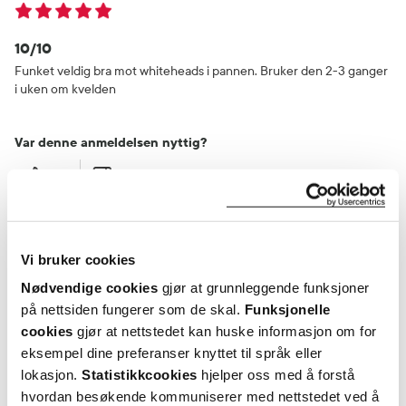
10/10
Funket veldig bra mot whiteheads i pannen. Bruker den 2-3 ganger
i uken om kvelden
Var denne anmeldelsen nyttig?
1
0
flagg denne anmeldelsen
Vi bruker cookies
Cecilie
2 år siden
Nødvendige cookies
gjør at grunnleggende funksjoner
på nettsiden fungerer som de skal.
Funksjonelle
cookies
gjør at nettstedet kan huske informasjon om for
God rens
eksempel dine preferanser knyttet til språk eller
Denne fungerer kjempe bra på ungdom med urenhud, akne og
lokasjon.
Statistikkcookies
hjelper oss med å forstå
hudormer blir mindre/borte.
hvordan besøkende kommuniserer med nettstedet ved å