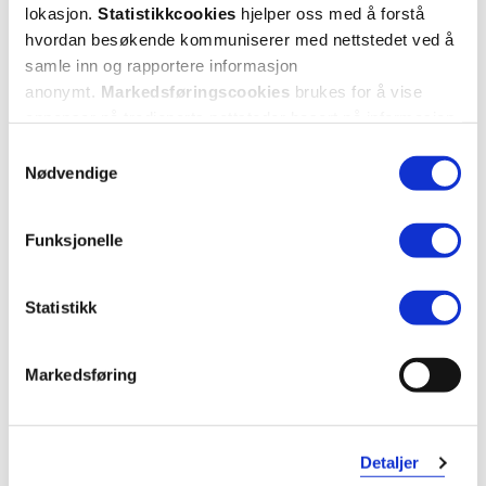
1 anmeldelse
lokasjon.
Statistikkcookies
hjelper oss med å forstå
hvordan besøkende kommuniserer med nettstedet ved å
samle inn og rapportere informasjon
5 stjerner
1
anonymt.
Markedsføringscookies
brukes for å vise
4 stjerner
0
annonser på tredjeparts nettsteder basert på informasjon
om dine besøk på vår nettside.
Samtykkevalg
3 stjerner
0
Nødvendige
2 stjerner
0
Funksjonelle
1 stjerne
0
Statistikk
Markedsføring
Vurdert av 1 kunder
Detaljer