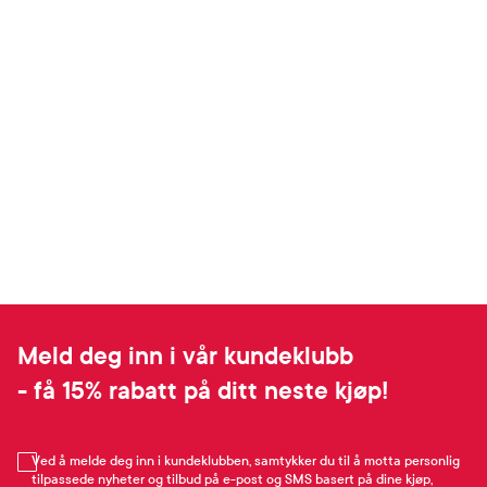
Meld deg inn i vår kundeklubb
- få 15% rabatt på ditt neste kjøp!
Ved å melde deg inn i kundeklubben, samtykker du til å motta personlig
tilpassede nyheter og tilbud på e-post og SMS basert på dine kjøp,