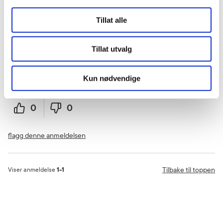
Inger-Lise
9 måneder siden
Tillat alle
Sminkespeil
Tillat utvalg
Flott sminkespeil, ser godt med det.
Kun nødvendige
Var denne anmeldelsen nyttig?
0
0
flagg denne anmeldelsen
Tilbake til toppen
Viser anmeldelse
1-1