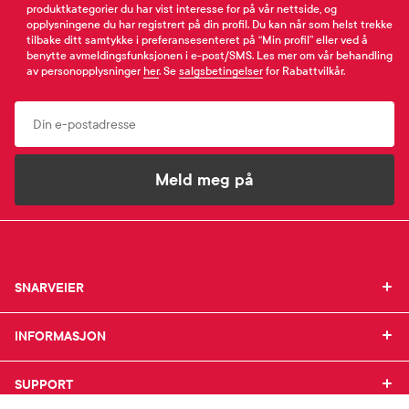
produktkategorier du har vist interesse for på vår nettside, og
opplysningene du har registrert på din profil. Du kan når som helst trekke
tilbake ditt samtykke i preferansesenteret på “Min profil” eller ved å
benytte avmeldingsfunksjonen i e-post/SMS. Les mer om vår behandling
av personopplysninger
her
. Se
salgsbetingelser
for Rabattvilkår.
Email
Meld meg på
SNARVEIER
SNARVEIER
INFORMASJON
Min profil
INFORMASJON
Mine favoritter
Mine bestillinger
SUPPORT
Om Farmasiet.no
SUPPORT
Mine resepter
Jobb hos oss