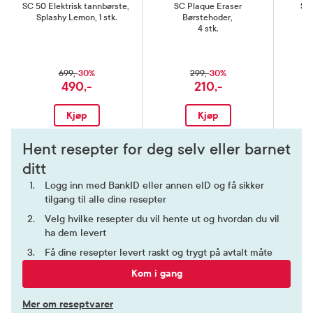
SC 50 Elektrisk tannbørste
,
SC Plaque Eraser
SC
Splashy Lemon, 1 stk.
Børstehoder
,
4 stk.
30%
30%
699,-
299,-
490,-
210,-
Kjøp
Kjøp
Hent resepter for deg selv eller barnet
ditt
Logg inn med BankID eller annen eID og få sikker
tilgang til alle dine resepter
Velg hvilke resepter du vil hente ut og hvordan du vil
ha dem levert
Få dine resepter levert raskt og trygt på avtalt måte
Kom i gang
Mer om reseptvarer